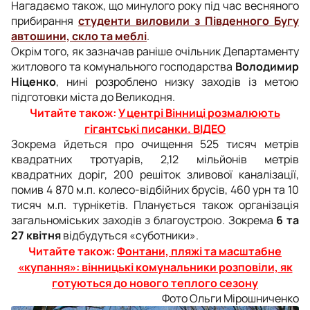
Нагадаємо також, що минулого року під час весняного
прибирання
студенти виловили з Південного Бугу
автошини, скло та меблі
.
Окрім того, як зазначав раніше очільник Департаменту
житлового та комунального господарства
Володимир
Ніценко
, нині розроблено низку заходів із метою
підготовки міста до Великодня.
Читайте також:
У центрі Вінниці розмалюють
гігантські писанки. ВІДЕО
Зокрема йдеться про очищення 525 тисяч метрів
квадратних тротуарів, 2,12 мільйонів метрів
квадратних доріг, 200 решіток зливової каналізації,
помив 4 870 м.п. колесо-відбійних брусів, 460 урн та 10
тисяч м.п. турнікетів. Планується також організація
загальноміських заходів з благоустрою. Зокрема
6 та
27 квітня
відбудуться «суботники».
Читайте також:
Фонтани, пляжі та масштабне
«купання»: вінницькі комунальники розповіли, як
готуються до нового теплого сезону
Фото Ольги Мірошниченко