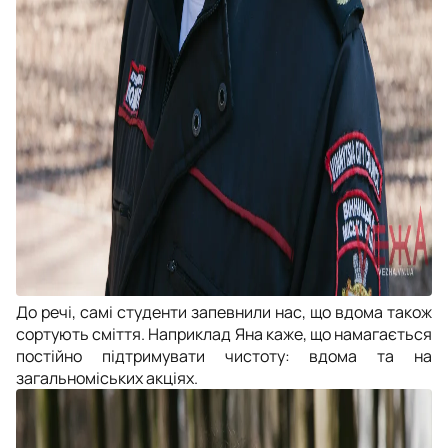
До речі, самі студенти запевнили нас, що вдома також
сортують сміття. Наприклад Яна каже, що намагається
постійно підтримувати чистоту: вдома та на
загальноміських акціях.