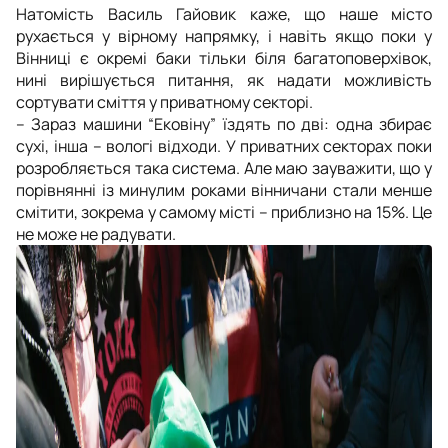
Натомість Василь Гайовик каже, що наше місто
рухається у вірному напрямку, і навіть якщо поки у
Вінниці є окремі баки тільки біля багатоповерхівок,
нині вирішується питання, як надати можливість
сортувати сміття у приватному секторі.
– Зараз машини “Ековіну” їздять по дві: одна збирає
сухі, інша – вологі відходи. У приватних секторах поки
розробляється така система. Але маю зауважити, що у
порівнянні із минулим роками вінничани стали менше
смітити, зокрема у самому місті – приблизно на 15%. Це
не може не радувати.