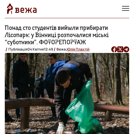
Понад сто студентів вийшли прибирати
Лісопарк: у Вінниці розпочалися міські
“суботники”. ФОТОРЕПОРТАЖ
Публікація
04 Квітня
12:49
Вежа,
Юлія Плахтій