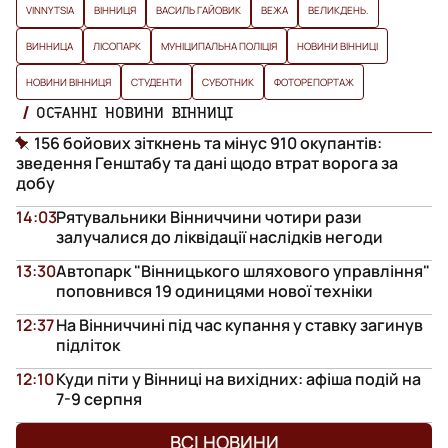
VINNYTSIA
ВІННИЦЯ
ВАСИЛЬ ГАЙОВИК
ВЕЖА
ВЕЛИКДЕНЬ.
ВИННИЦА
ЛІСОПАРК
МУНІЦИПАЛЬНА ПОЛІЦІЯ
НОВИНИ ВІННИЦІ
НОВИНИ ВІННИЦЯ
СТУДЕНТИ
СУБОТНИК
ФОТОРЕПОРТАЖ
ОСТАННІ НОВИНИ ВІННИЦІ
156 бойових зіткнень та мінус 910 окупантів:
зведення Генштабу та дані щодо втрат ворога за
добу
14:03
Рятувальники Вінниччини чотири рази
залучалися до ліквідації наслідків негоди
13:30
Автопарк "Вінницького шляхового управління"
поповнився 19 одиницями нової техніки
12:37
На Вінниччині під час купання у ставку загинув
підліток
12:10
Куди піти у Вінниці на вихідних: афіша подій на
7-9 серпня
ВСІ НОВИНИ