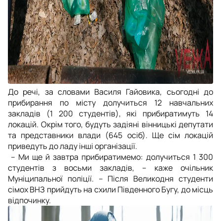
До речі, за словами Василя Гайовика, сьогодні до
прибирання по місту долучиться 12 навчальних
закладів (1 200 студентів), які прибиратимуть 14
локацій. Окрім того, будуть задіяні вінницькі депутати
та представники влади (645 осіб). Ще сім локацій
приведуть до ладу інші організації.
– Ми ще й завтра прибиратимемо: долучиться 1 300
студентів з восьми закладів, – каже очільник
Муніципальної поліції. – Після Великодня студенти
сімох ВНЗ прийдуть на схили Південного Бугу, до місць
відпочинку.