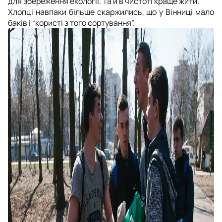
для збереження екології. Та й в чистоті краще жити.
Хлопці навпаки більше скаржились, що у Вінниці мало
баків і “користі з того сортування”.