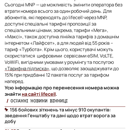
Сьогодні MNP — це можливість змінити оператора без
втрати номера всього за один робочий день.
Для
абонентів, які переходять до lifecell через МNP,
доступні спеціальні тарифні пропозиції за
спеціальними цінами, зокрема, тарифи «Мега»,
«Максі», також доступна лінійка тарифів з домашнім
інтернетом «Лайфсет», а для людей від 55 років –
тариф «Турбота».
Крім цього, користувачі можуть
скористатися
цифровими сервісами
eSIM, VoLTE,
VoWiFi
, вигідними умовами у роумінгу та послугою
«Тарифна підписка»,
що дозволяє заощаджувати до
15% при придбанні 12 пакетів послуг за тарифом
наперед.
Усю інформацію про перенесення номера можна
знайти
на сайті lifecell
.
ОСТАННІ НОВИНИ ВІННИЦІ
156 бойових зіткнень та мінус 910 окупантів:
зведення Генштабу та дані щодо втрат ворога за
добу