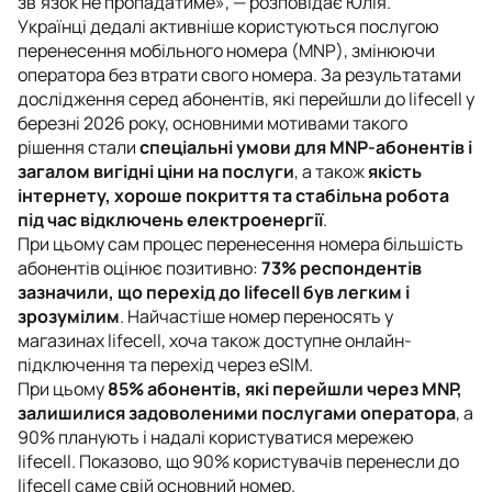
зв’язок не пропадатиме
», — розповідає Юлія.
Українці дедалі активніше користуються послугою
перенесення мобільного номера (MNP), змінюючи
оператора без втрати свого номера. За результатами
дослідження серед абонентів, які перейшли до lifecell у
березні 2026 року, основними мотивами такого
рішення стали
спеціальні умови для MNP-абонентів і
загалом вигідні ціни на послуги
, а також
якість
інтернету, хороше покриття та стабільна робота
під час відключень електроенергії
.
При цьому сам процес перенесення номера більшість
абонентів оцінює позитивно:
73% респондентів
зазначили, що перехід до lifecell був легким і
зрозумілим
. Найчастіше номер переносять у
магазинах lifecell, хоча також доступне онлайн-
підключення та перехід через eSIM.
При цьому
85% абонентів, які перейшли через MNP,
залишилися задоволеними послугами оператора
, а
90% планують і надалі користуватися мережею
lifecell. Показово, що 90% користувачів перенесли до
lifecell саме свій основний номер.