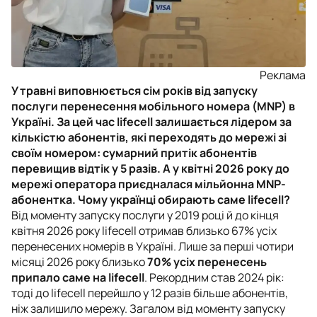
Реклама
У травні виповнюється сім років від запуску
послуги перенесення мобільного номера (MNP) в
Україні. За цей час lifecell залишається лідером за
кількістю абонентів, які переходять до мережі зі
своїм номером: сумарний притік абонентів
перевищив відтік у 5 разів. А у квітні 2026 року до
мережі оператора приєдналася мільйонна MNP-
абонентка. Чому українці обирають саме lifecell?
Від моменту запуску послуги у 2019 році й до кінця
квітня 2026 року lifecell отримав близько 67% усіх
перенесених номерів в Україні. Лише за перші чотири
місяці 2026 року близько
70% усіх перенесень
припало саме на lifecell
. Рекордним став 2024 рік:
тоді до lifecell перейшло у 12 разів більше абонентів,
ніж залишило мережу. Загалом від моменту запуску