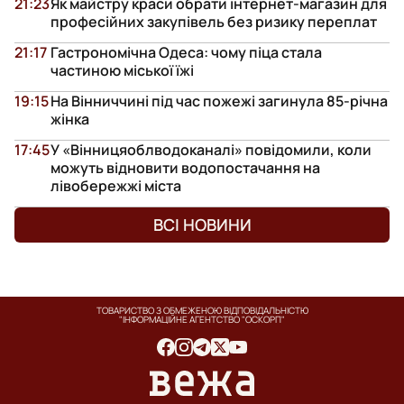
21:23
Як майстру краси обрати інтернет-магазин для
професійних закупівель без ризику переплат
21:17
Гастрономічна Одеса: чому піца стала
частиною міської їжі
19:15
На Вінниччині під час пожежі загинула 85-річна
жінка
17:45
У «Вінницяоблводоканалі» повідомили, коли
можуть відновити водопостачання на
лівобережжі міста
ВСІ НОВИНИ
ТОВАРИСТВО З ОБМЕЖЕНОЮ ВІДПОВІДАЛЬНІСТЮ
"ІНФОРМАЦІЙНЕ АГЕНТСТВО "ОСКОРП"