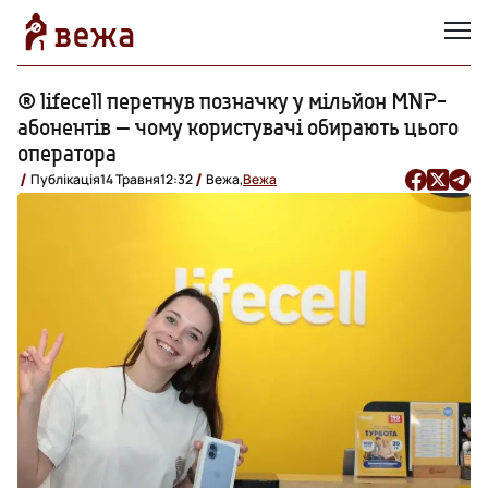
® lifecell перетнув позначку у мільйон MNP-
абонентів — чому користувачі обирають цього
оператора
Публікація
14 Травня
12:32
Вежа,
Вежа