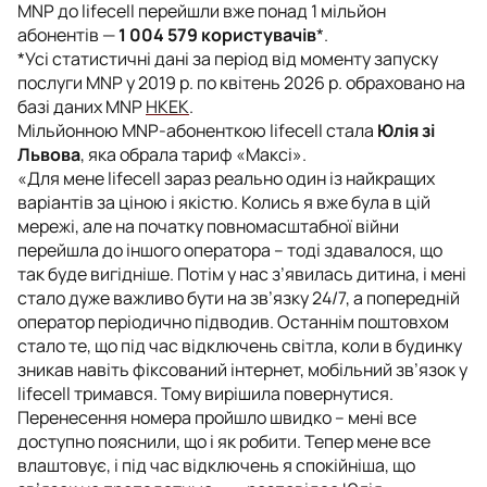
MNP до lifecell перейшли вже понад 1 мільйон
абонентів —
1 004 579 користувачів
*.
*Усі статистичні дані за період від моменту запуску
послуги MNP у 2019 р. по квітень 2026 р. обраховано на
базі даних MNP
НКЕК
.
Мільйонною MNP-абоненткою lifecell стала
Юлія зі
Львова
, яка обрала тариф «Максі».
«
Для мене lifecell зараз реально один із найкращих
варіантів за ціною і якістю. Колись я вже була в цій
мережі, але на початку повномасштабної війни
перейшла до іншого оператора – тоді здавалося, що
так буде вигідніше. Потім у нас з’явилась дитина, і мені
стало дуже важливо бути на зв’язку 24/7, а попередній
оператор періодично підводив. Останнім поштовхом
стало те, що під час відключень світла, коли в будинку
зникав навіть фіксований інтернет, мобільний зв’язок у
lifecell тримався. Тому вирішила повернутися.
Перенесення номера пройшло швидко – мені все
доступно пояснили, що і як робити. Тепер мене все
влаштовує, і під час відключень я спокійніша, що