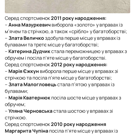
Серед спортсменок
2011 року народження:
–
Анна Мазуркевич
виборола «золото» у вправах із
м’ячем та стрічкою, а також «срібло» у багатоборстві;
–
Злата Величко
здобула перше місце у вправах із
булавами та третє місце у багатоборстві;
–
Катерина Дудчик
стала переможницею у вправах з
обручем і посіла п’яте місце у багатоборстві.
Серед спортсменок
2012 року народження:
–
Марія Єжкун
виборола перше місце у вправах зі
стрічкою та посіла п’яте місце у багатоборстві;
–
Злата Малогловець
стала п’ятою у вправах із
булавами;
–
Марія Кватернюк
посіла шосте місце у вправах з
обручем;
–
Уляна Черновська
стала шостою у вправах зі
стрічкою.
Серед спортсменок
2010 року народження
Маргарита Чупіна
посіла п’яте місце у вправах із