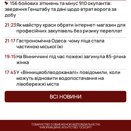
156 бойових зіткнень та мінус 910 окупантів:
зведення Генштабу та дані щодо втрат ворога за
добу
21:23
Як майстру краси обрати інтернет-магазин для
професійних закупівель без ризику переплат
21:17
Гастрономічна Одеса: чому піца стала
частиною міської їжі
19:15
На Вінниччині під час пожежі загинула 85-річна
жінка
17:45
У «Вінницяоблводоканалі» повідомили, коли
можуть відновити водопостачання на
лівобережжі міста
ВСІ НОВИНИ
ТОВАРИСТВО З ОБМЕЖЕНОЮ ВІДПОВІДАЛЬНІСТЮ
"ІНФОРМАЦІЙНЕ АГЕНТСТВО "ОСКОРП"