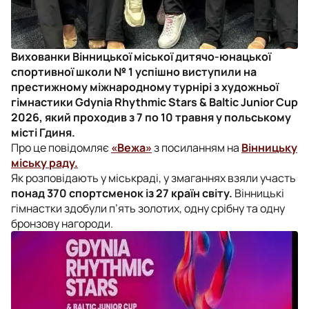
Вихованки Вінницької міської дитячо-юнацької
спортивної школи № 1 успішно виступили на
престижному міжнародному турнірі з художньої
гімнастики Gdynia Rhythmic Stars & Baltic Junior Cup
2026, який проходив з 7 по 10 травня у польському
місті Гдиня.
Про це повідомляє
«Вежа»
з посиланням на
Вінницьку
міську раду.
Як розповідають у міськраді, у змаганнях взяли участь
понад 370 спортсменок із 27 країн світу.
Вінницькі
гімнастки здобули п’ять золотих, одну срібну та одну
бронзову нагороди.