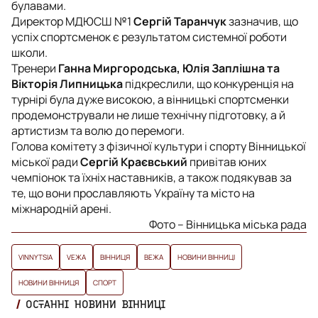
булавами.
Директор МДЮСШ №1
Сергій Таранчук
зазначив, що
успіх спортсменок є результатом системної роботи
школи.
Тренери
Ганна Миргородська, Юлія Заплішна та
Вікторія Липницька
підкреслили, що конкуренція на
турнірі була дуже високою, а вінницькі спортсменки
продемонстрували не лише технічну підготовку, а й
артистизм та волю до перемоги.
Голова комітету з фізичної культури і спорту Вінницької
міської ради
Сергій Краєвський
привітав юних
чемпіонок та їхніх наставників, а також подякував за
те, що вони прославляють Україну та місто на
міжнародній арені.
Фото – Вінницька міська рада
VINNYTSIA
VЕЖА
ВІННИЦЯ
ВЕЖА
НОВИНИ ВІННИЦІ
НОВИНИ ВІННИЦЯ
СПОРТ
ОСТАННІ НОВИНИ ВІННИЦІ