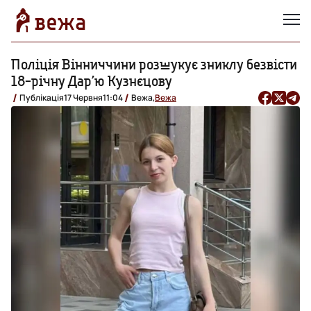
Поліція Вінниччини розшукує зниклу безвісти
18-річну Дар’ю Кузнєцову
Публікація
17 Червня
11:04
Вежа,
Вежа