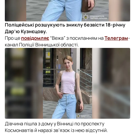
Поліцейські розшукують зниклу безвісти 18-річну
Дар’ю Кузнєцову.
Про це
повідомляє
“Вежа” з посиланням на
Телеграм
-
канал Поліції Вінницької області.
Дівчина пішла з дому у Вінниці по проспекту
Космонавтів й наразі зв’язок із нею відсутній.