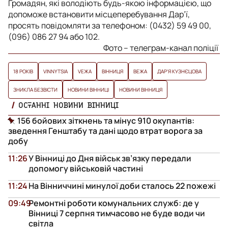
Громадян, які володіють будь-якою інформацією, що
допоможе встановити місцеперебування Дар’ї,
просять повідомляти за телефоном: (0432) 59 49 00,
(096) 086 27 94 або 102.
Фото – телеграм-канал поліції
18 РОКІВ
VINNYTSIA
VЕЖА
ВІННИЦЯ
ВЕЖА
ДАР'Я КУЗНЄЦОВА
ЗНИКЛА БЕЗВІСТИ
НОВИНИ ВІННИЦІ
НОВИНИ ВІННИЦЯ
ОСТАННІ НОВИНИ ВІННИЦІ
156 бойових зіткнень та мінус 910 окупантів:
зведення Генштабу та дані щодо втрат ворога за
добу
11:26
У Вінниці до Дня військ зв’язку передали
допомогу військовій частині
11:24
На Вінниччині минулої доби сталось 22 пожежі
09:49
Ремонтні роботи комунальних служб: де у
Вінниці 7 серпня тимчасово не буде води чи
світла