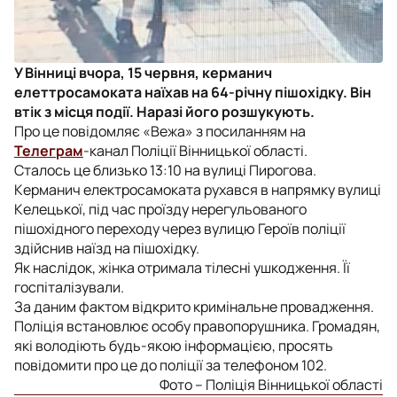
У Вінниці вчора, 15 червня, керманич
елеттросамоката наїхав на 64-річну пішохідку. Він
втік з місця події. Наразі його розшукують.
Про це повідомляє «Вежа» з посиланням на
Телеграм
-канал Поліції Вінницької області.
Сталось це близько 13:10 на вулиці Пирогова.
Керманич електросамоката рухався в напрямку вулиці
Келецької, під час проїзду нерегульованого
пішохідного переходу через вулицю Героїв поліції
здійснив наїзд на пішохідку.
Як наслідок, жінка отримала тілесні ушкодження. Її
госпіталізували.
За даним фактом відкрито кримінальне провадження.
Поліція встановлює особу правопорушника. Громадян,
які володіють будь-якою інформацією, просять
повідомити про це до поліції за телефоном 102.
Фото – Поліція Вінницької області