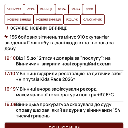
VINNYTSIA
VЕЖА
ВІННИЦЯ
ВЕЖА
ЖІНКА
ЗБИВ
НОВИНИ ВІННИЦІ
НОВИНИ ВІННИЦЯ
РОЗШУК
САМОКАТЧИК
ОСТАННІ НОВИНИ ВІННИЦІ
156 бойових зіткнень та мінус 910 окупантів:
зведення Генштабу та дані щодо втрат ворога за
добу
19:10
Від 1,5 до 12 тисяч доларів за "послугу": на
Вінниччині викрили нові корупційні схеми
17:10
У Вінниці відкрили реєстрацію на дитячий забіг
«Vinnytsia Kids Race 2026»
16:19
У Вінниці вчора зафіксували рекорд
максимальної температури повітря +37,6°С
16:08
Вінницька прокуратура скерувала до суду
справу шахрая, який видурив у вінничанки 154
тисячі гривень
ВСІ НОВИНИ