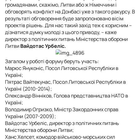
громадянами, скажімо, Литви або ж Німеччини і
обговорять конфлікт на Донбасі уже з такого ракурсу. В
результаті обговорення буде запропоновано вісім
проектів рішень. Для нас такий захід теж є корисним –
дізнатися думку молоді з цього приводу, – каже
директор з політичних питань Міністерства оборони
Литви
Вайдотас Урбеліс.
Загалом у роботі форуму беруть участь:
Марюс Януконіс, Посол Литовської Республіки в
Україні;
Пятрас Вайтекунас, Посол Литовської Республіки в
Україні (2010-2014);
Олександр Вінніков, Голова представництва НАТО в
Україні;
Володимир Огризко, Міністр Закордонних справ
України (2007-2009);
Вайдотас Урбеліс, директор з політичних питань
Міністерства оборони Литви;
Ханс Хелсет, комодор військово-морських сил