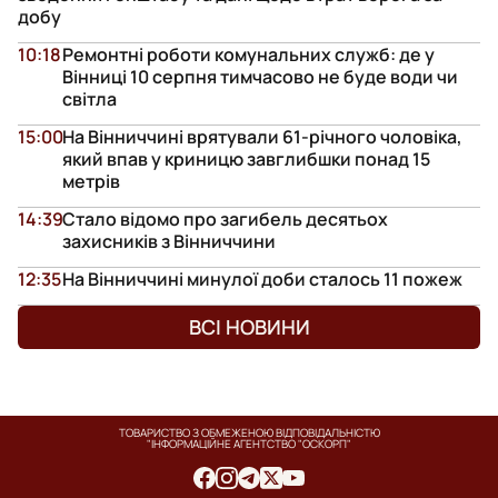
добу
10:18
Ремонтні роботи комунальних служб: де у
Вінниці 10 серпня тимчасово не буде води чи
світла
15:00
На Вінниччині врятували 61-річного чоловіка,
який впав у криницю завглибшки понад 15
метрів
14:39
Стало відомо про загибель десятьох
захисників з Вінниччини
12:35
На Вінниччині минулої доби сталось 11 пожеж
ВСІ НОВИНИ
ТОВАРИСТВО З ОБМЕЖЕНОЮ ВІДПОВІДАЛЬНІСТЮ
"ІНФОРМАЦІЙНЕ АГЕНТСТВО "ОСКОРП"