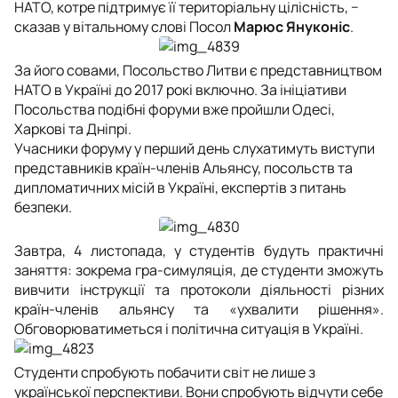
НАТО, котре підтримує її територіальну цілісність, −
сказав у вітальному слові Посол
Марюс Януконіс
.
За його совами, Посольство Литви є представництвом
НАТО в Україні до 2017 рокі включно. За ініціативи
Посольства подібні форуми вже пройшли Одесі,
Харкові та Дніпрі.
Учасники форуму у перший день слухатимуть виступи
представників країн-членів Альянсу, посольств та
дипломатичних місій в Україні, експертів з питань
безпеки.
Завтра, 4 листопада, у студентів будуть практичні
заняття: зокрема гра-симуляція, де студенти зможуть
вивчити інструкції та протоколи діяльності різних
країн-членів альянсу та «ухвалити рішення».
Обговорюватиметься і політична ситуація в Україні.
Студенти спробують побачити світ не лише з
української перспективи. Вони спробують відчути себе