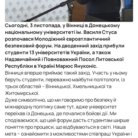
Сьогодні, 3 листопада, у Вінниці в Донецькому
національному університеті ім. Василя Стуса
розпочався Молодіжний євроатлантичний
безпековий форум. На дводенний захід прибули
студенти 13 університетів України, а також
Надзвичайний і Повноважний Посол Литовської
Республіки в Україні Марюс Януконіс.
Вінниця вперше приймає такий захід. Участь у ньому
беруть студенти, переважно майбутні політологи, із
трьох областей – Вінницької, Хмельницької та
Житомирської.
Дуже символічно, що ми говоримо про безпеку й
міжнародну політику саме тут, адже університет
переїхав із Донецька, де почалися бойові дії. Ми
сподіваємося, що цей форум дасть студентам ширше
поняття про процеси, що відбуваються в світі. Наша
мета − ознайомити з можливостями співпраці України і