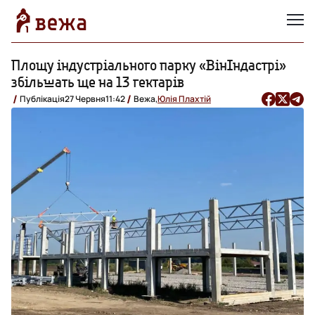
Площу індустріального парку «ВінІндастрі»
збільшать ще на 13 гектарів
Публікація
27 Червня
11:42
Вежа,
Юлія Плахтій