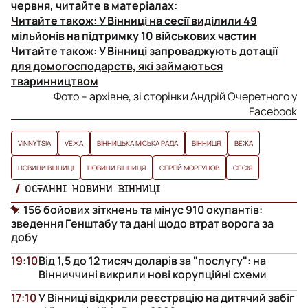
червня, читайте в матеріалах:
Читайте також:
У Вінниці на сесії виділили 49
мільйонів на підтримку 10 військових частин
Читайте також:
У Вінниці запроваджують дотації
для домогосподарств, які займаються
тваринництвом
Фото – архівне, зі сторінки Андрій Очеретного у
Facebook
VINNYTSIA
VЕЖА
ВІННИЦЬКА МІСЬКА РАДА
ВІННИЦЯ
ВЕЖА
НОВИНИ ВІННИЦІ
НОВИНИ ВІННИЦЯ
СЕРГІЙ МОРГУНОВ
СЕСІЯ
ОСТАННІ НОВИНИ ВІННИЦІ
156 бойових зіткнень та мінус 910 окупантів:
зведення Генштабу та дані щодо втрат ворога за
добу
19:10
Від 1,5 до 12 тисяч доларів за "послугу": на
Вінниччині викрили нові корупційні схеми
17:10
У Вінниці відкрили реєстрацію на дитячий забіг