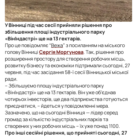
У Вінниці під час сесії прийняли рішення про
збільшення площі індустріального парку
«ВінІндастрі» ще на 13 гектарів.
Про це повідомляє “
Вежа
” з посиланням на міського
голову Вінниці
Сергія Моргунова
. Так, рішення про
розширення простору для створення робочих місць,
розвитку бізнесу та економіки підтримали сьогодні, 27
червня, під час засідання 58-ї сесії Вінницької міської
ради.
– Збільшуємо площу індустріального парку
«ВінІндастрі» ще на 13 гектарів. Він уже об’єднав
чотирьох інвесторів, ще два підприємства готуються
приєднатися, – йдеться у повідомленні мера.
Зазначено, що на сьогодні Вінниця — лідер серед
громад за кількістю індустріальних парків та
створених у них робочих місць – їх уже понад 1100.
Про інші сесійні рішення, що прийняті сьогодні, 27