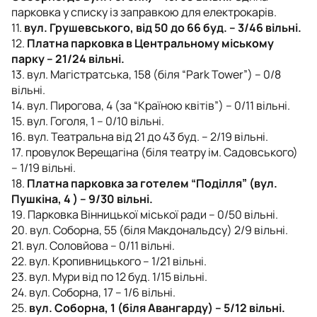
парковка у списку із заправкою для електрокарів.
11.
вул. Грушевського, від 50 до 66 буд. – 3/46 вільні.
12.
Платна парковка в Центральному міському
парку – 21/24 вільні.
13. вул. Магістратська, 158 (біля “Park Tower”) – 0/8
вільні.
14. вул. Пирогова, 4 (за “Країною квітів”) – 0/11 вільні.
15. вул. Гоголя, 1 – 0/10 вільні.
16. вул. Театральна від 21 до 43 буд. – 2/19 вільні.
17. провулок Верещагіна (біля театру ім. Садовського)
– 1/19 вільні.
18.
Платна парковка за готелем “Поділля” (вул.
Пушкіна, 4 ) – 9/30 вільні.
19. Парковка Вінницької міської ради – 0/50 вільні.
20. вул. Соборна, 55 (біля Макдональдсу) 2/9 вільні.
21. вул. Соловйова – 0/11 вільні.
22. вул. Кропивницького – 1/21 вільні.
23. вул. Мури від по 12 буд. 1/15 вільні.
24. вул. Соборна, 17 – 1/6 вільні.
25.
вул. Соборна, 1 (біля Авангарду) – 5/12 вільні.