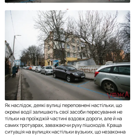
Провулок Верещагіна
Як наслідок, деякі вулиці переповнені настільки, що
окремі водії залишають свої засоби пересування не
тільки на проїжджій частині вздовж дороги, але й на
самих тротуарах, заважаючи руху пішоходів. Краща
ситуація на вулицях настільки вузьких, що незаконна