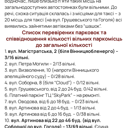
Водночас, лише близько п’яти таких місць на
загальнодоступних автостоянках були вільними. До
речі, схожа ситуація склалась і з місцями для таксі – з
20 місць для таксі (на вул. Грушевського та Гоголя) всі
виявились зайнятими автівками без “шашок”.
Список перевірених парковок та
співвідношення кількості вільних паркомісць
до загальної кількості
1.
вул. Магістратська, 2 (біля Вінницяобленерго) –
3/16 вільні.
2. вул. Петра Могили – 2/13 вільні.
3. вул. Визволення, 10 (напроти Вінницького
апеляційного суду) – 0/28 вільні.
4. вул. Соборна, 8 (біля “Cloud”) – 0/12 вільні.
5. вул. Грушевського, від 2 до 24 буд. 0/42 вільні.
6. Платний паркінг ТЦ “SkyPark” – на ремонті.
7. вул. Оводова, від 6 до 18 буд. – 0/23 вільні.
8. вул. Артинова від 2 до 4 буд. – 1/13 вільні.
9. вул. Артинова від 6 до 16 буд. – 0/38 вільні.
10.
вул. Артинова від 22 до 46 буд. (від вул.
Соборної до вул. Гоголя) – 13/69 вільні.
Єдина