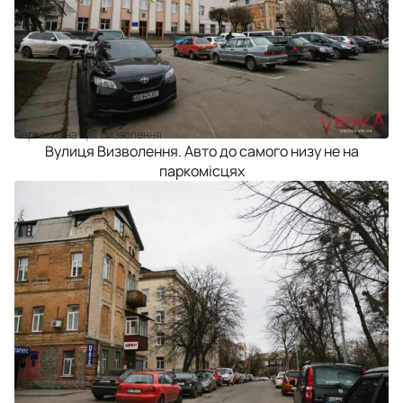
Парковка на вул. Визволення
Вулиця Визволення. Авто
до самого низу не на
паркомісцях