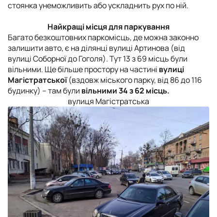
стоянка унеможливить або ускладнить рух по ній.
Найкращі місця для паркування
Багато безкоштовних паркомісць, де можна законно
залишити авто, є на ділянці вулиці Артинова (від
вулиці Соборної до Гоголя). Тут 13 з 69 місць були
вільними. Ще більше простору на частині
вулиці
Магістратської
(вздовж міського парку, від 86 до 116
будинку) – там були
вільними 34 з 62 місць.
вулиця Магістратська