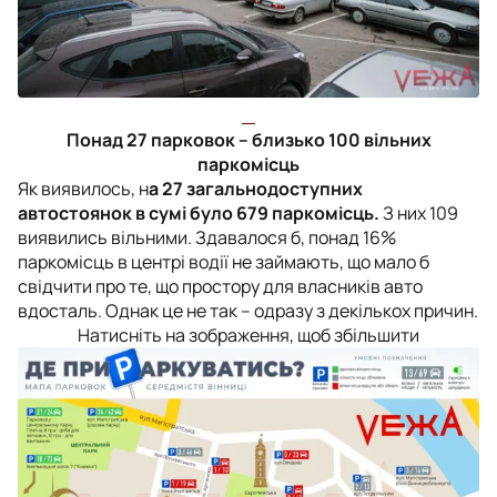
Понад 27 парковок – близько 100 вільних
паркомісць
Як виявилось, н
а 27 загальнодоступних
автостоянок в сумі було 679 паркомісць.
З них 109
виявились вільними. Здавалося б, понад 16%
паркомісць в центрі водії не займають, що мало б
свідчити про те, що простору для власників авто
вдосталь. Однак це не так – одразу з декількох причин.
Натисніть на зображення, щоб збільшити