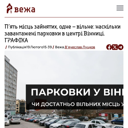
П’ять місць зайнятих, одне – вільне: наскільки
завантажені парковки в центрі Вінниці.
ГРАФІКА
Публікація
19 Лютого
15:39
Вежа,
В'ячеслав Луцков