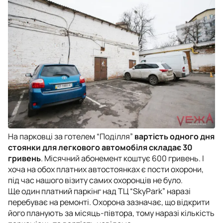
На парковці за готелем “Поділля”
вартість одного дня
стоянки для легкового автомобіля складає 30
гривень
. Місячний абонемент коштує 600 гривень. І
хоча на обох платних автостоянках є пости охорони,
під час нашого візиту самих охоронців не було.
Ще один платний паркінг над ТЦ “SkyPark” наразі
перебуває на ремонті. Охорона зазначає, що відкрити
його планують за місяць-півтора, тому наразі кількість