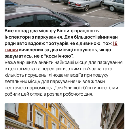
Вже понад два місяці у Вінниці працюють
інспектори з паркування. Для більшості вінничан
ряди авто вздовж тротуарів не є дивиною, тож
16
тисяч
виявлених за два місяці порушень, якщо
задуматись, не є “космічною”.
Vежа вирішила знайти найкращі місця для паркування
в центрі міста та перевірити, з чим пов’язана така
кількість порушень: лінощами водіїв при пошуку
легальних місць для паркування чи все ж таки
нестачею паркомісць. Для більшої об’єктивності, ми
робили цей огляд в розпал робочого дня.