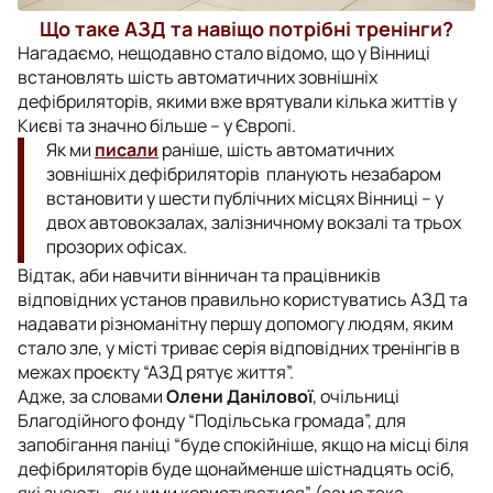
Що таке АЗД та навіщо потрібні тренінги?
Нагадаємо, нещодавно стало відомо, що у Вінниці
встановлять шість автоматичних зовнішніх
дефібриляторів, якими вже врятували кілька життів у
Києві та значно більше – у Європі.
Як ми
писали
раніше, шість автоматичних
зовнішніх дефібриляторів планують незабаром
встановити у шести публічних місцях Вінниці – у
двох автовокзалах, залізничному вокзалі та трьох
прозорих офісах.
Відтак, аби навчити вінничан та працівників
відповідних установ правильно користуватись АЗД та
надавати різноманітну першу допомогу людям, яким
стало зле, у місті триває серія відповідних тренінгів в
межах проєкту “АЗД рятує життя”.
Адже, за словами
Олени Данілової
, очільниці
Благодійного фонду “Подільська громада”, для
запобігання паніці “буде спокійніше, якщо на місці біля
дефібриляторів буде щонайменше шістнадцять осіб,
які знають, як ними користуватися” (саме така