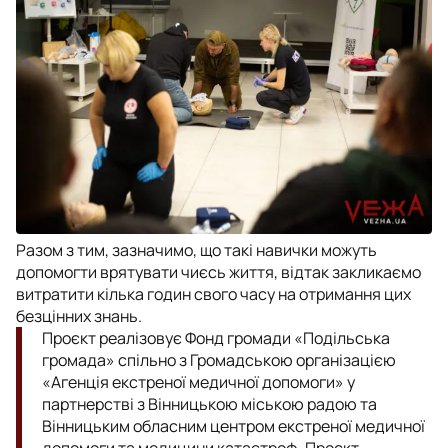
Разом з тим, зазначимо, що такі навички можуть
допомогти врятувати чиєсь життя, відтак закликаємо
витратити кілька годин свого часу на отримання цих
безцінних знань.
Проєкт реалізовує Фонд громади «Подільська
громада» спільно з Громадською організацією
«Агенція екстреної медичної допомоги» у
партнерстві з Вінницькою міською радою та
Вінницьким обласним центром екстреної медичної
допомоги та медицини катастроф. Проєкт