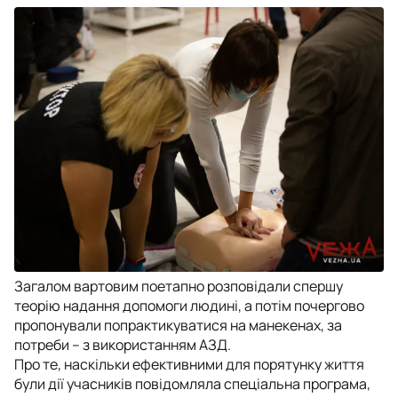
Загалом вартовим поетапно розповідали спершу
теорію надання допомоги людині, а потім почергово
пропонували попрактикуватися на манекенах, за
потреби – з використанням АЗД.
Про те, наскільки ефективними для порятунку життя
були дії учасників повідомляла спеціальна програма,