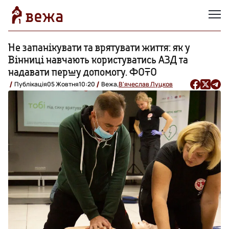
Не запанікувати та врятувати життя: як у
Вінниці навчають користуватись АЗД та
надавати першу допомогу. ФОТО
Публікація
05 Жовтня
10:20
Вежа,
В'ячеслав Луцков