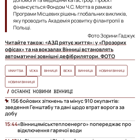
фінансується Фондом Ч.С. Мотта в рамках
Програми Місцевих рішень глобальних викликів,
яку проводить Академія розвитку філантропії в
Польщі.
Фото Зорини Гаджук
Читайте також:
«АЗД рятує життя»: у «Прозорих
офісах» та на вокзалах Вінниці встановлять
автоматичні зовнішні дефібрилятори. ФОТО
VINNYTSIA
VЕЖА
ВІННИЦЯ
ВЕЖА
ВИННИЦА
НОВИНИ ВІННИЦІ
НОВИНИ ВІННИЦЯ
ОСТАННІ НОВИНИ ВІННИЦІ
156 бойових зіткнень та мінус 910 окупантів:
зведення Генштабу та дані щодо втрат ворога за
добу
15:44
«Вінницяміськтеплоенерго» попереджає про
відключення гарячої води