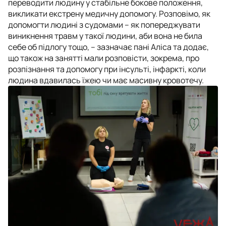
переводити людину у стабільне бокове положення,
викликати екстрену медичну допомогу. Розповімо, як
допомогти людині з судомами – як попереджувати
виникнення травм у такої людини, аби вона не била
себе об підлогу тощо, – зазначає пані Аліса та додає,
що також на занятті мали розповісти, зокрема, про
розпізнання та допомогу при інсульті, інфаркті, коли
людина вдавилась їжею чи має масивну кровотечу.