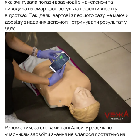
яка зчитувала покази взаємодії з манекеном та
виводила на смартфон результат ефективності у
відсотках. Так, деякі вартові з першого разу, не маючи
досвіду з надання допомоги, отримували результат у
99%.
Разом з тим, за словами пані Аліси, у разі, якщо
учасникам засвоїти знання не вдалося достатньо на