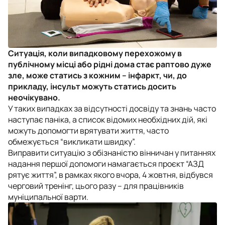
Ситуація, коли випадковому перехожому в
публічному місці або рідні дома стає раптово дуже
зле, може статись з кожним – інфаркт, чи, до
прикладу, інсульт можуть статись досить
неочікувано.
У таких випадках за відсутності досвіду та знань часто
наступає паніка, а список відомих необхідних дій, які
можуть допомогти врятувати життя, часто
обмежується “викликати швидку”.
Виправити ситуацію з обізнаністю вінничан у питаннях
надання першої допомоги намагається проєкт “АЗД
рятує життя”, в рамках якого вчора, 4 жовтня, відбувся
черговий тренінг, цього разу – для працівників
муніципальної варти.