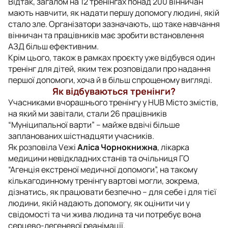
Відтак, загалом на 12 тренінгах понад 200 вінничан
мають навчити, як надати першу допомогу людині, якій
стало зле. Організатори зазначають, що таке навчання
вінничан та працівників має зробити встановлення
АЗД більш ефективним.
Крім цього, також в рамках проєкту уже відбувся один
тренінг для дітей, яким теж розповідали про надання
першої допомоги, хоча й в більш спрощеному вигляді.
Як відбуваються тренінги?
Учасниками вчорашнього тренінгу у HUB Місто змістів,
на який ми завітали, стали 26 працівників
“Муніципальної варти” – майже вдвічі більше
запланованих шістнадцяти учасників.
Як розповіла Vежі
Аліса Чорнокнижна
, лікарка
медицини невідкладних станів та очільниця ГО
“Агенція екстреної медичної допомоги”, на такому
кількагодинному тренінгу вартові могли, зокрема,
дізнатись, як працювати безпечно – для себе і для тієї
людини, якій надають допомогу, як оцінити чи у
свідомості та чи жива людина та чи потребує вона
серцево-легеневої реанімації.