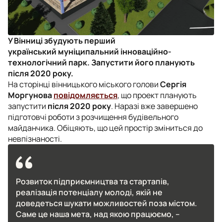
У Вінниці збудують перший
український муніципальний інноваційно-
технологічний парк. Запустити його планують
після 2020 року.
На сторінці вінницького міського голови
Сергія
Моргунова
повідомляється
, що проект планують
запустити
після 2020 року
. Наразі вже завершено
підготовчі роботи з розчищення будівельного
майданчика. Обіцяють, що цей простір зміниться до
невпізнаності.
Розвиток підприємництва та стартапів,
реалізація потенціалу молоді, якій не
доведеться шукати можливостей поза містом.
Саме це наша мета, над якою працюємо, –