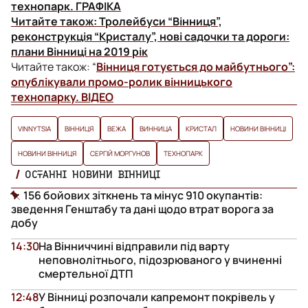
технопарк. ГРАФІКА
Читайте також:
Тролейбуси “Вінниця”,
реконструкція “Кристалу”, нові садочки та дороги:
плани Вінниці на 2019 рік
Читайте також:
“
Вінниця готується до майбутнього”:
опублікували промо-ролик вінницького
технопарку. ВІДЕО
VINNYTSIA
ВІННИЦЯ
ВЕЖА
ВИННИЦА
КРИСТАЛ
НОВИНИ ВІННИЦІ
НОВИНИ ВІННИЦЯ
СЕРГІЙ МОРГУНОВ
ТЕХНОПАРК
ОСТАННІ НОВИНИ ВІННИЦІ
156 бойових зіткнень та мінус 910 окупантів:
зведення Генштабу та дані щодо втрат ворога за
добу
14:30
На Вінниччині відправили під варту
неповнолітнього, підозрюваного у вчиненні
смертельної ДТП
12:48
У Вінниці розпочали капремонт покрівель у