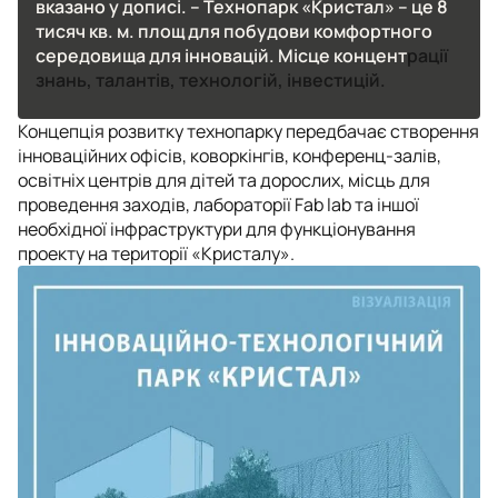
вказано у дописі. – Технопарк «Кристал» – це 8
тисяч кв. м. площ для побудови комфортного
середовища для інновацій. Місце концент
рації
знань, талантів, технологій, інвестицій.
Концепція розвитку технопарку передбачає створення
інноваційних офісів, коворкінгів, конференц-залів,
освітніх центрів для дітей та дорослих, місць для
проведення заходів, лабораторії Fab lab та іншої
необхідної інфраструктури для функціонування
проекту на території «Кристалу».