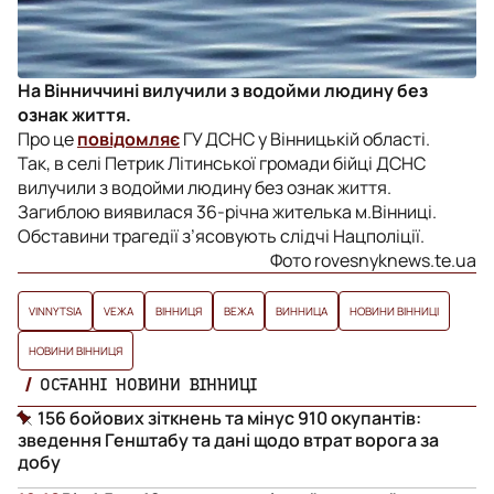
На Вінниччині вилучили з водойми людину без
ознак життя.
Про це
повідомляє
ГУ ДСНС у Вінницькій області.
Так, в селі Петрик Літинської громади бійці ДСНС
вилучили з водойми людину без ознак життя.
Загиблою виявилася 36-річна жителька м.Вінниці.
Обставини трагедії з’ясовують слідчі Нацполіції.
Фото rovesnyknews.te.ua
VINNYTSIA
VЕЖА
ВІННИЦЯ
ВЕЖА
ВИННИЦА
НОВИНИ ВІННИЦІ
НОВИНИ ВІННИЦЯ
ОСТАННІ НОВИНИ ВІННИЦІ
156 бойових зіткнень та мінус 910 окупантів:
зведення Генштабу та дані щодо втрат ворога за
добу