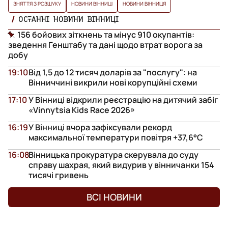
ЗНЯТТЯ З РОЗШУКУ
НОВИНИ ВІННИЦІ
НОВИНИ ВІННИЦЯ
ОСТАННІ НОВИНИ ВІННИЦІ
156 бойових зіткнень та мінус 910 окупантів:
зведення Генштабу та дані щодо втрат ворога за
добу
19:10
Від 1,5 до 12 тисяч доларів за "послугу": на
Вінниччині викрили нові корупційні схеми
17:10
У Вінниці відкрили реєстрацію на дитячий забіг
«Vinnytsia Kids Race 2026»
16:19
У Вінниці вчора зафіксували рекорд
максимальної температури повітря +37,6°С
16:08
Вінницька прокуратура скерувала до суду
справу шахрая, який видурив у вінничанки 154
тисячі гривень
ВСІ НОВИНИ