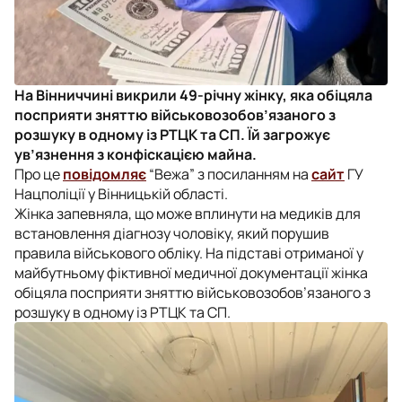
На Вінниччині викрили 49-річну жінку, яка обіцяла
посприяти зняттю військовозобов’язаного з
розшуку в одному із РТЦК та СП. Їй загрожує
ув’язнення з конфіскацією майна.
Про це
повідомляє
“Вежа” з посиланням на
сайт
ГУ
Нацполіції у Вінницькій області.
Жінка запевняла, що може вплинути на медиків для
встановлення діагнозу чоловіку, який порушив
правила військового обліку. На підставі отриманої у
майбутньому фіктивної медичної документації жінка
обіцяла посприяти зняттю військовозобов’язаного з
розшуку в одному із РТЦК та СП.