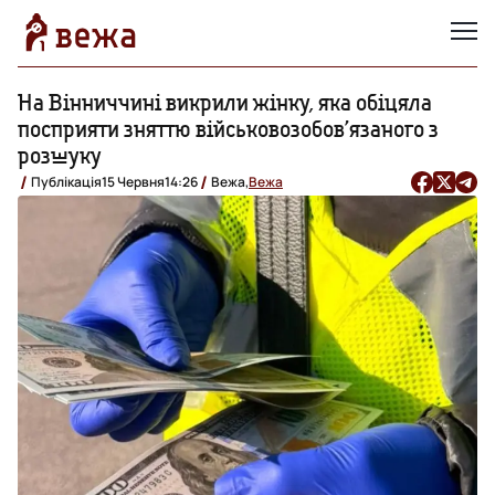
На Вінниччині викрили жінку, яка обіцяла
посприяти зняттю військовозобов’язаного з
розшуку
Публікація
15 Червня
14:26
Вежа,
Вежа