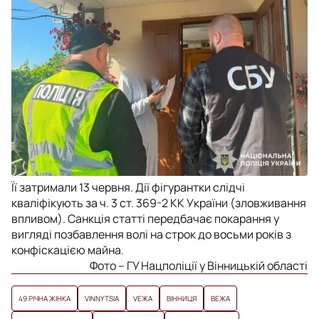
Її затримали 13 червня. Дії фігурантки слідчі
кваліфікують за ч. 3 ст. 369-2 КК України (зловживання
впливом). Санкція статті передбачає покарання у
вигляді позбавлення волі на строк до восьми років з
конфіскацією майна.
Фото – ГУ Нацполіції у Вінницькій області
49 РІЧНА ЖІНКА
VINNYTSIA
VЕЖА
ВІННИЦЯ
ВЕЖА