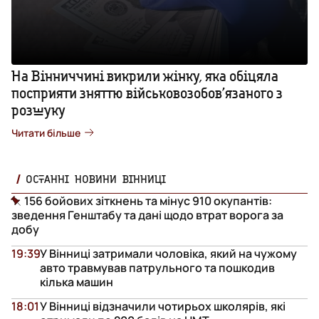
На Вінниччині викрили жінку, яка обіцяла
посприяти зняттю військовозобов’язаного з
розшуку
Читати більше
ОСТАННІ НОВИНИ ВІННИЦІ
156 бойових зіткнень та мінус 910 окупантів:
зведення Генштабу та дані щодо втрат ворога за
добу
19:39
У Вінниці затримали чоловіка, який на чужому
авто травмував патрульного та пошкодив
кілька машин
18:01
У Вінниці відзначили чотирьох школярів, які