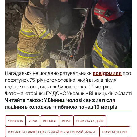
Нагадаємо, нещодавно рятувальники
повідомили
про
порятунок 75-річного чоловіка, який вижив після
падіння в колодязь глибиною понад 10 метрів.
Фото – зі сторінки ГУ ДСНС України у Вінницькій області
Читайте також:
У Вінниці чоловік вижив після
падіння в колодязь глибиною понад 10 метрів
VINNYTSIA
VЕЖА
ВІННИЦЯ
ВЕЖА
ВПАВ У КОЛОДЯЗЬ
ГОЛОВНЕ УПРАВЛІННЯ ДСНС УКРАЇНИ У ВІННИЦЬКІЙ ОБЛАСТІ
НОВИНИ ВІННИЦІ