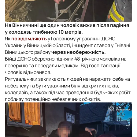
На Вінниччині ще один чоловік вижив після падіння
у колодязь глибиною 10 метрів.
Як
повідомляють
у Головному управлінні ДСНС
України у Вінницькій області, інцидент стався у Гнівані
Вінницького району
через необережність.
Бійці ДСНС обережно підняли 48-річного чоловіка на
поверхню та передали медикам. Від госпіталізації
чоловік відмовився.
Рятувальники закликають людей не наражати себе на
небезпеку та бути уважними біля відкритих люків,
колодязів, а також під час проведення будь-яких робіт
поблизу потенційно небезпечних об’єктів.