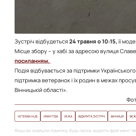
Зустріч відбудеться
24 травня о 10:15,
її мод
Місце збору – у хабі за адресою вулиця Слав
посиланням.
Подія відбувається за підтримки Українськог
підтримка ветеранок і їх родин в межах прос
Вінницькій області».
Фот
VETERAN HUB
VINNYTSIA
VЕЖА
ВІДКРИТА ЗУСТРІЧ
ВІННИЦЯ
ВЕЖ
Якщо ви знайшли помилку, будь ласка, виділіть фрагмент тек