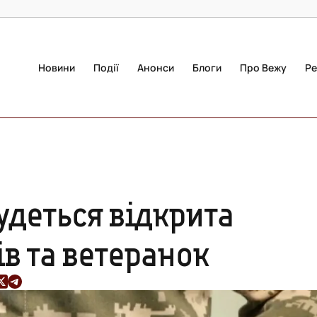
Новини
Події
Анонси
Блоги
Про Вежу
Ре
удеться відкрита
ів та ветеранок