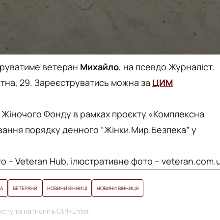
еруватиме ветеран
Михайло
, на псевдо Журналіст.
етна, 29. Зареєструватись можна за
ЦИМ
о Жіночого Фонду в рамках проєкту «Комплексна
ування порядку денного “Жінки.Мир.Безпека” у
о – Veteran Hub, ілюстративне фото – veteran.com.
А
ВЕТЕРАНИ
НОВИНИ ВІННИЦІ
НОВИНИ ВІННИЦЯ
сту та натисніть Ctrl+Enter