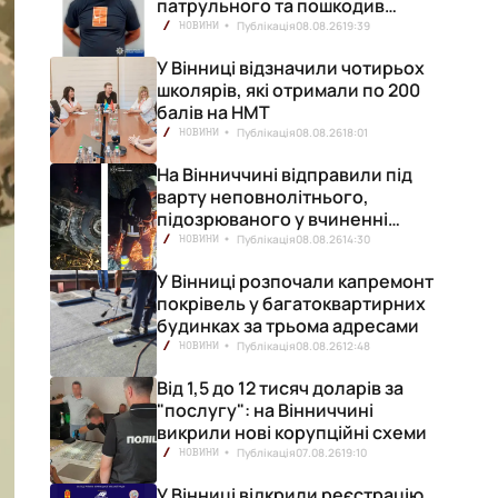
патрульного та пошкодив
кілька машин
Публікація
08.08.26
19:39
НОВИНИ
У Вінниці відзначили чотирьох
школярів, які отримали по 200
балів на НМТ
Публікація
08.08.26
18:01
НОВИНИ
На Вінниччині відправили під
варту неповнолітнього,
підозрюваного у вчиненні
смертельної ДТП
Публікація
08.08.26
14:30
НОВИНИ
У Вінниці розпочали капремонт
покрівель у багатоквартирних
будинках за трьома адресами
Публікація
08.08.26
12:48
НОВИНИ
Від 1,5 до 12 тисяч доларів за
"послугу": на Вінниччині
викрили нові корупційні схеми
Публікація
07.08.26
19:10
НОВИНИ
У Вінниці відкрили реєстрацію