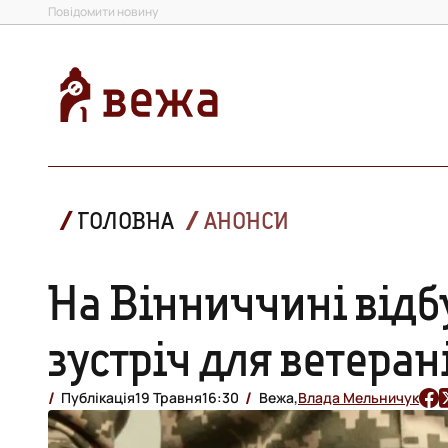
Повідомити новину
ГОЛОВНА
АНОНСИ
На Вінниччині відб
зустріч для ветеран
Публікація
19 Травня
16:30
Вежа,
Влада Мельничук