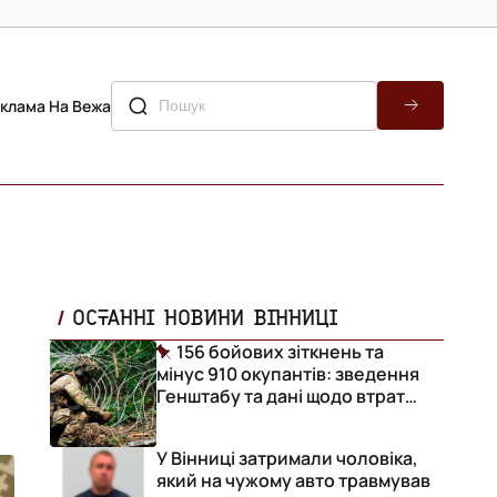
клама На Вежа
ОСТАННІ НОВИНИ ВІННИЦІ
156 бойових зіткнень та
мінус 910 окупантів: зведення
Генштабу та дані щодо втрат
ворога за добу
У Вінниці затримали чоловіка,
який на чужому авто травмував