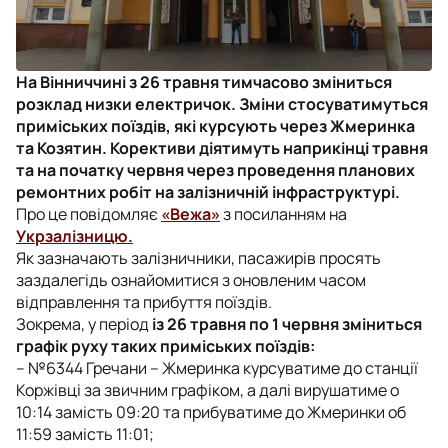
На Вінниччині з 26 травня тимчасово зміниться
розклад низки електричок. Зміни стосуватимуться
приміських поїздів, які курсують через Жмеринка
та Козятин. Корективи діятимуть наприкінці травня
та на початку червня через проведення планових
ремонтних робіт на залізничній інфраструктурі.
Про це повідомляє
«Вежа»
з посиланням на
Укрзалізницю.
Як зазначають залізничники, пасажирів просять
заздалегідь ознайомитися з оновленим часом
відправлення та прибуття поїздів.
Зокрема, у період
із 26 травня по 1 червня зміниться
графік руху таких приміських поїздів:
– №6344 Гречани – Жмеринка курсуватиме до станції
Коржівці за звичним графіком, а далі вирушатиме о
10:14 замість 09:20 та прибуватиме до Жмеринки об
11:59 замість 11:01;