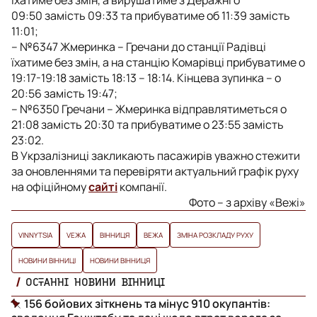
09:50 замість 09:33 та прибуватиме об 11:39 замість
11:01;
– №6347 Жмеринка – Гречани до станції Радівці
їхатиме без змін, а на станцію Комарівці прибуватиме о
19:17-19:18 замість 18:13 – 18:14. Кінцева зупинка – о
20:56 замість 19:47;
– №6350 Гречани – Жмеринка відправлятиметься о
21:08 замість 20:30 та прибуватиме о 23:55 замість
23:02.
В Укрзалізниці закликають пасажирів уважно стежити
за оновленнями та перевіряти актуальний графік руху
на офіційному
сайті
компанії.
Фото – з архіву «Вежі»
VINNYTSIA
VЕЖА
ВІННИЦЯ
ВЕЖА
ЗМІНА РОЗКЛАДУ РУХУ
НОВИНИ ВІННИЦІ
НОВИНИ ВІННИЦЯ
ОСТАННІ НОВИНИ ВІННИЦІ
156 бойових зіткнень та мінус 910 окупантів: