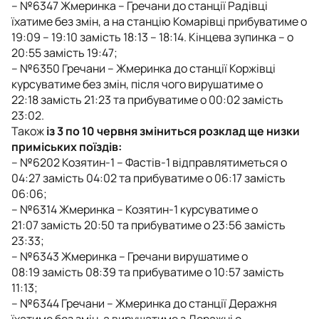
– №6347 Жмеринка – Гречани до станції Радівці
їхатиме без змін, а на станцію Комарівці прибуватиме о
19:09 – 19:10 замість 18:13 – 18:14. Кінцева зупинка – о
20:55 замість 19:47;
– №6350 Гречани – Жмеринка до станції Коржівці
курсуватиме без змін, після чого вирушатиме о
22:18 замість 21:23 та прибуватиме о 00:02 замість
23:02.
Також
із 3 по 10 червня зміниться розклад ще низки
приміських поїздів:
– №6202 Козятин-1 – Фастів-1 відправлятиметься о
04:27 замість 04:02 та прибуватиме о 06:17 замість
06:06;
– №6314 Жмеринка – Козятин-1 курсуватиме о
21:07 замість 20:50 та прибуватиме о 23:56 замість
23:33;
– №6343 Жмеринка – Гречани вирушатиме о
08:19 замість 08:39 та прибуватиме о 10:57 замість
11:13;
– №6344 Гречани – Жмеринка до станції Деражня
їхатиме без змін, а вирушатиме з Деражні о