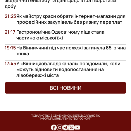
зведення Генштабу та дані щодо втрат ворога за
добу
21:23
Як майстру краси обрати інтернет-магазин для
професійних закупівель без ризику переплат
21:17
Гастрономічна Одеса: чому піца стала
частиною міської їжі
19:15
На Вінниччині під час пожежі загинула 85-річна
жінка
17:45
У «Вінницяоблводоканалі» повідомили, коли
можуть відновити водопостачання на
лівобережжі міста
ВСІ НОВИНИ
ТОВАРИСТВО З ОБМЕЖЕНОЮ ВІДПОВІДАЛЬНІСТЮ
"ІНФОРМАЦІЙНЕ АГЕНТСТВО "ОСКОРП"