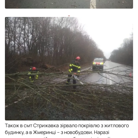
Також в смт Стрижавка зірвало покрівлю з житлового
будинку, а в Жмеринці – з новобудови. Наразі