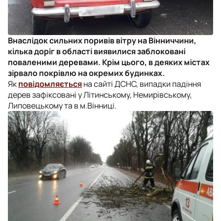
Внаслідок сильних поривів вітру на Вінниччини,
кілька доріг в області виявилися заблоковані
поваленими деревами. Крім цього, в деяких містах
зірвало покрівлю на окремих будинках.
Як
повідомляється
на сайті ДСНС, випадки падіння
дерев зафіксовані у Літинському, Немирівському,
Липовецькому та в м.Вінниці.