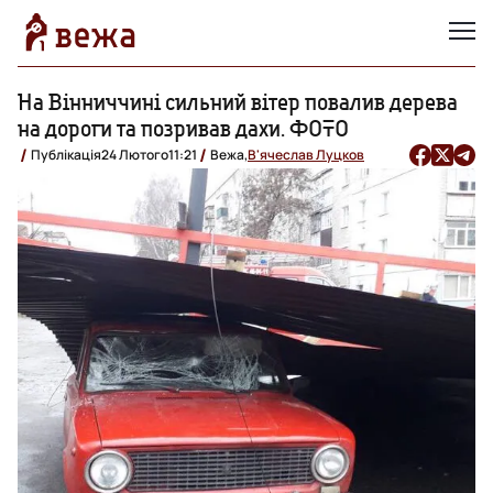
На Вінниччині сильний вітер повалив дерева
на дороги та позривав дахи. ФОТО
Публікація
24 Лютого
11:21
Вежа,
В'ячеслав Луцков