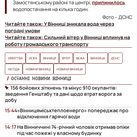
Замостянському районі та центрі,
припинилось
водопостачання на кілька годин.
Фото – ДСНС
Читайте також:
У Вінниці зникала вода через
погодні умови
Читайте також:
Сильний вітер у Вінниці вплинув на
роботу громадського транспорту
VINNYTSIA
VЕЖА
ВІННИЦЯ
ВІТЕР
ВЕЖА
ВИННИЦА
ДСНС
НЕГОДА
НОВИНИ ВІННИЦІ
НОВИНИ ВІННИЦЯ
ОСТАННІ НОВИНИ ВІННИЦІ
156 бойових зіткнень та мінус 910 окупантів:
зведення Генштабу та дані щодо втрат ворога за
добу
15:44
«Вінницяміськтеплоенерго» попереджає про
відключення гарячої води
14:17
На Вінниччині 74-річний чоловік отримав опіки
під час пожежі у власному будинку