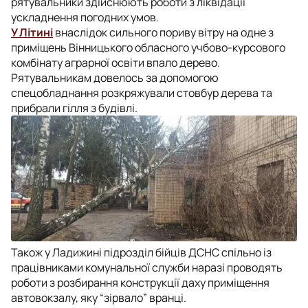
рятувальники здійснюють роботи з ліквідації
ускладнення погодних умов.
У Літині
внаслідок сильного пориву вітру на одне з
приміщень Вінницького обласного учбово-курсового
комбінату аграрної освіти впало дерево.
Рятувальникам довелось за допомогою
спецобладнання розкряжували стовбур дерева та
прибрали гілля з будівлі.
Також у Ладижині підрозділ бійців ДСНС спільно із
працівниками комунальної служби наразі проводять
роботи з розбирання конструкції даху приміщення
автовокзалу, яку “зірвало” вранці.