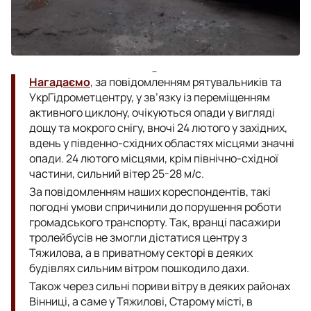
Нагадаємо
, за повідомленням рятувальників та
УкрГідрометцентру, у зв’язку із переміщенням
активного циклону, очікуються опади у вигляді
дощу та мокрого снігу, вночі 24 лютого у західних,
вдень у південно-східних областях місцями значні
опади. 24 лютого місцями, крім північно-східної
частини, сильний вітер 25-28 м/с.
За повідомленням наших кореспондентів, такі
погодні умови спричинили до порушення роботи
громадського транспорту. Так, вранці пасажири
тролейбусів не змогли дістатися центру з
Тяжилова, а в приватному секторі в деяких
будівлях сильним вітром пошкодило дахи.
Також через сильні пориви вітру в деяких районах
Вінниці, а саме у Тяжилові, Старому місті, в