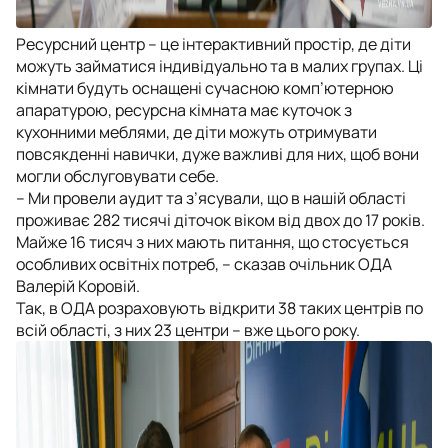
Ресурсний центр – це інтерактивний простір, де діти
можуть займатися індивідуально та в малих групах. Ці
кімнати будуть оснащені сучасною комп’ютерною
апаратурою, ресурсна кімната має куточок з
кухонними меблями, де діти можуть отримувати
повсякденні навички, дуже важливі для них, щоб вони
могли обслуговувати себе.
– Ми провели аудит та з’ясували, що в нашій області
проживає 282 тисячі діточок віком від двох до 17 років.
Майже 16 тисяч з них мають питання, що стосується
особливих освітніх потреб, – сказав очільник ОДА
Валерій Коровій.
Так, в ОДА розраховують відкрити 38 таких центрів по
всій області, з них 23 центри – вже цього року.