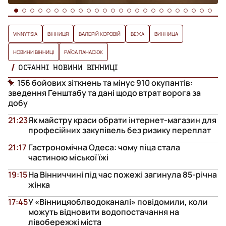
VINNYTSIA
ВІННИЦЯ
ВАЛЕРІЙ КОРОВІЙ
ВЕЖА
ВИННИЦА
НОВИНИ ВІННИЦІ
РАЇСА ПАНАСЮК
ОСТАННІ НОВИНИ ВІННИЦІ
156 бойових зіткнень та мінус 910 окупантів:
зведення Генштабу та дані щодо втрат ворога за
добу
21:23
Як майстру краси обрати інтернет-магазин для
професійних закупівель без ризику переплат
21:17
Гастрономічна Одеса: чому піца стала
частиною міської їжі
19:15
На Вінниччині під час пожежі загинула 85-річна
жінка
17:45
У «Вінницяоблводоканалі» повідомили, коли
можуть відновити водопостачання на
лівобережжі міста