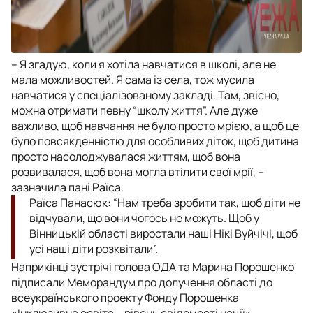
– Я згадую, коли я хотіла навчатися в школі, але не
мала можливостей. Я сама із села, тож мусила
навчатися у спеціалізованому закладі. Там, звісно,
можна отримати певну “школу життя”. Але дуже
важливо, щоб навчання не було просто мрією, а щоб це
було повсякденністю для особливих діток, щоб дитина
просто насолоджувалася життям, щоб вона
розвивалася, щоб вона могла втілити свої мрії, –
зазначила пані Раїса.
Раїса Панасюк: “Нам треба зробити так, щоб діти не
відчували, що вони чогось не можуть. Щоб у
Вінницькій області виростали наші Нікі Вуйчічі, щоб
усі наші діти розквітали”.
Наприкінці зустрічі голова ОДА та Марина Порошенко
підписали Меморандум про долучення області до
всеукраїнського проекту Фонду Порошенка
«Інклюзивна освіта – рівень свідомості нації».