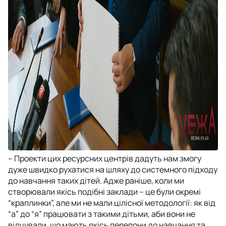
– Проекти цих ресурсних центрів дадуть нам змогу
дуже швидко рухатися на шляху до системного підходу
до навчання таких дітей. Адже раніше, коли ми
створювали якісь подібні заклади – це були окремі
“краплинки”, але ми не мали цілісної методології: як від
“а” до “я” працювати з такими дітьми, аби вони не
відчували, що мають якісь перепони до навчання та