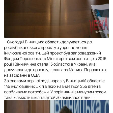
– Сьогодні Вінницька область долучається до
республіканського проекту з упровадження
інклюзивної освіти. Цей проект був запроваджений
Фондом Порошенка та Міністерством освіти ще в 2016
році і Вінниччина стала 15 областю в Україні, яка
долучилася до проекту, – сказала Марина Порошенко
на засіданні в ОДА.
За словами першої леді, наразі у Вінницькій області є
145 інклюзивних шкіл в яких навчається 255 дітей з
особливими потребами. У порівнянні з минулим роком
така кількість шкіл та дітей збільшилася вдвічі.