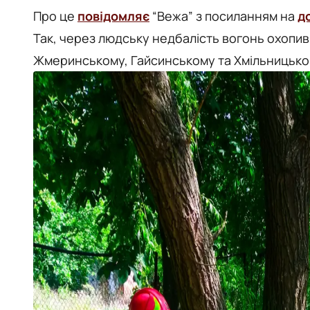
Про це
повідомляє
“Вежа” з посиланням на
д
Так, через людську недбалість вогонь охопив 
Жмеринському, Гайсинському та Хмільницьком