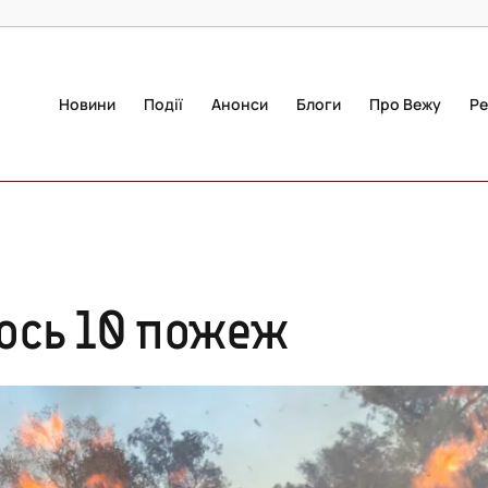
Новини
Події
Анонси
Блоги
Про Вежу
Ре
ось 10 пожеж