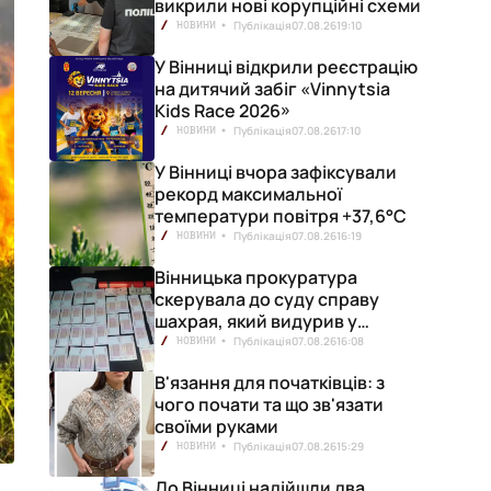
викрили нові корупційні схеми
Публікація
07.08.26
19:10
НОВИНИ
У Вінниці відкрили реєстрацію
на дитячий забіг «Vinnytsia
Kids Race 2026»
Публікація
07.08.26
17:10
НОВИНИ
У Вінниці вчора зафіксували
рекорд максимальної
температури повітря +37,6°С
Публікація
07.08.26
16:19
НОВИНИ
Вінницька прокуратура
скерувала до суду справу
шахрая, який видурив у
вінничанки 154 тисячі гривень
Публікація
07.08.26
16:08
НОВИНИ
В'язання для початківців: з
чого почати та що зв'язати
своїми руками
Публікація
07.08.26
15:29
НОВИНИ
До Вінниці надійшли два