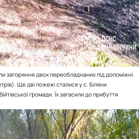
али загоряння двох переобладнаних під допоміжні
рів). Ще дві пожежі сталися у с. Біляни
йтівської громади. Їх загасили до прибуття