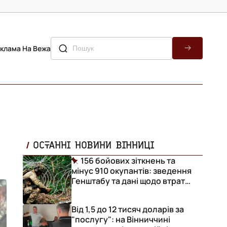
клама На Вежа
ОСТАННІ НОВИНИ ВІННИЦІ
156 бойових зіткнень та
мінус 910 окупантів: зведення
Генштабу та дані щодо втрат
ворога за добу
Від 1,5 до 12 тисяч доларів за
"послугу": на Вінниччині