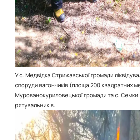
У с. Медвідка Стрижавської громади ліквідув
споруди вагончиків (площа 200 квадратних мет
Мурованокуриловецької громади та с. Семки Ві
рятувальників.