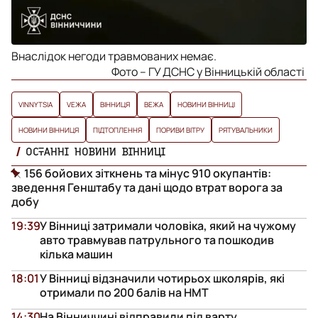
Внаслідок негоди травмованих немає.
Фото – ГУ ДСНС у Вінницькій області
VINNYTSIA
VЕЖА
ВІННИЦЯ
ВЕЖА
НОВИНИ ВІННИЦІ
НОВИНИ ВІННИЦЯ
ПІДТОПЛЕННЯ
ПОРИВИ ВІТРУ
РЯТУВАЛЬНИКИ
ОСТАННІ НОВИНИ ВІННИЦІ
156 бойових зіткнень та мінус 910 окупантів:
зведення Генштабу та дані щодо втрат ворога за
добу
19:39
У Вінниці затримали чоловіка, який на чужому
авто травмував патрульного та пошкодив
кілька машин
18:01
У Вінниці відзначили чотирьох школярів, які
отримали по 200 балів на НМТ
14:30
На Вінниччині відправили під варту