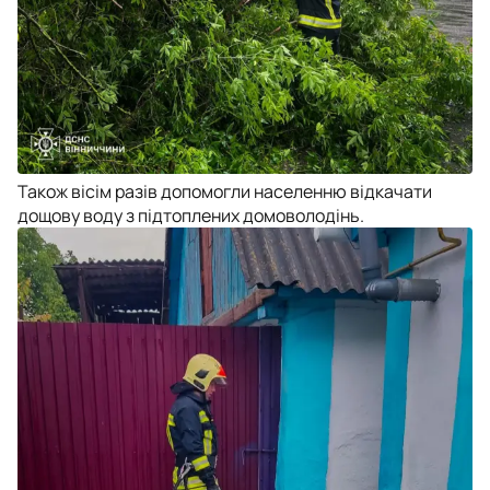
Також вісім разів допомогли населенню відкачати
дощову воду з підтоплених домоволодінь.