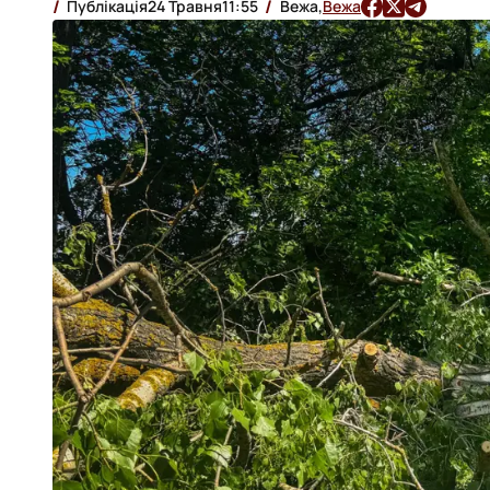
Публікація
24 Травня
11:55
Вежа,
Вежа