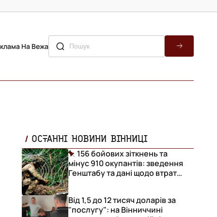
клама На Вежа
ОСТАННІ НОВИНИ ВІННИЦІ
156 бойових зіткнень та
мінус 910 окупантів: зведення
Генштабу та дані щодо втрат
ворога за добу
Від 1,5 до 12 тисяч доларів за
"послугу": на Вінниччині