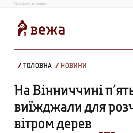
Повідомити новину
ГОЛОВНА
НОВИНИ
На Вінниччині п’ят
виїжджали для роз
вітром дерев