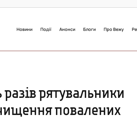
Новини
Події
Анонси
Блоги
Про Вежу
Ре
ь разів рятувальники
чищення повалених