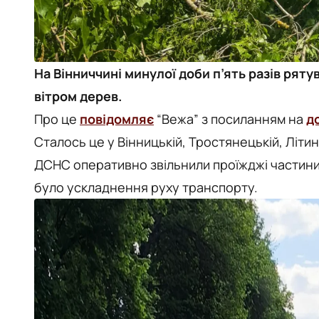
На Вінниччині минулої доби п’ять разів ря
вітром дерев.
Про це
повідомляє
“Вежа” з посиланням на
д
Сталось це у Вінницькій, Тростянецькій, Літинс
ДСНС оперативно звільнили проїжджі частини д
було ускладнення руху транспорту.