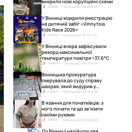
викрили нові корупційні схеми
Публікація
07.08.26
19:10
НОВИНИ
У Вінниці відкрили реєстрацію
на дитячий забіг «Vinnytsia
Kids Race 2026»
Публікація
07.08.26
17:10
НОВИНИ
У Вінниці вчора зафіксували
рекорд максимальної
температури повітря +37,6°С
Публікація
07.08.26
16:19
НОВИНИ
Вінницька прокуратура
скерувала до суду справу
шахрая, який видурив у
вінничанки 154 тисячі гривень
Публікація
07.08.26
16:08
НОВИНИ
В'язання для початківців: з
чого почати та що зв'язати
своїми руками
Публікація
07.08.26
15:29
НОВИНИ
До Вінниці надійшли два