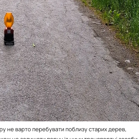
тру не варто перебувати поблизу старих дерев,
акож не залишати поруч із ними транспортні засоби.