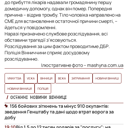
до прибуття лікарів надавали громадянину першу
домедичну допомогу, однак він помер. Попередня
причина – відрив тромбу. Тіло чоловіка направлено на
СМЕ для встановлення остаточної причини смерті, –
йдеться у повідомленні.
Наразі призначено службове розслідування, всі
обставини трагедії з’ясовуються.
Розслідування за цим фактом проводитиме ДБР.
Поліція Вінниччини сприяє досудовому
розслідуванню.
Ілюстративне фото – mashyna.com.ua
VINNYTSIA
VЕЖА
ВІННИЦЯ
ВЕЖА
ЗАТРИМАННЯ
НОВИНИ ВІННИЦІ
НОВИНИ ВІННИЦЯ
ПОЛІЦІЯ
ОСТАННІ НОВИНИ ВІННИЦІ
156 бойових зіткнень та мінус 910 окупантів:
зведення Генштабу та дані щодо втрат ворога за
добу
19:10
Від 1,5 до 12 тисяч доларів за "послугу": на