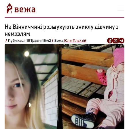
На Вінниччині розшукують зниклу дівчину з
немовлям
Публікація
18 Травня
16:42
Вежа,
Юлія Плахтій