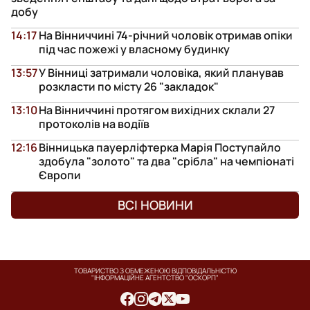
добу
14:17
На Вінниччині 74-річний чоловік отримав опіки
під час пожежі у власному будинку
13:57
У Вінниці затримали чоловіка, який планував
розкласти по місту 26 "закладок"
13:10
На Вінниччині протягом вихідних склали 27
протоколів на водіїв
12:16
Вінницька пауерліфтерка Марія Поступайло
здобула "золото" та два "срібла" на чемпіонаті
Європи
ВСІ НОВИНИ
ТОВАРИСТВО З ОБМЕЖЕНОЮ ВІДПОВІДАЛЬНІСТЮ
"ІНФОРМАЦІЙНЕ АГЕНТСТВО "ОСКОРП"