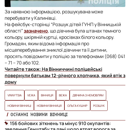
За наявною інформацією, розшукувана може
перебувати у Калинівці.
На фейсбук-сторінці “Розшук дітей ГУНП у Вінницькій
області”
зазначено
, що дівчина була штанах темного
кольору, шкіряній куртці, кросівках білого кольору.
Громадян, яким відома інформація про
місцеперебування зниклої дівчини та її дитини,
просять повідомити у поліцію за телефонами (068) 041
– 71 – 70 або 102.
Читайте також:
На Вінниччині поліцейські
повернули батькам 12-річного хлопчика, який втік з
дому
VINNYTSIA
VЕЖА
ВІННИЦЯ
ВЕЖА
ДІВЧИНА З НЕМОВЛЯМ
НОВИНИ ВІННИЦІ
НОВИНИ ВІННИЦЯ
ОЛЬГА КУШНІР
РОЗШУК
ОСТАННІ НОВИНИ ВІННИЦІ
156 бойових зіткнень та мінус 910 окупантів:
зведення Генштабу та дані щодо втрат ворога за