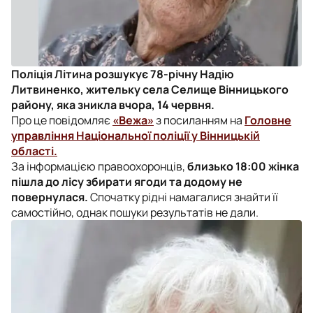
Поліція Літина розшукує 78-річну Надію
Литвиненко, жительку села Селище Вінницького
району, яка зникла вчора, 14 червня.
Про це повідомляє
«Вежа»
з посиланням на
Головне
управління Національної поліції у Вінницькій
області.
За інформацією правоохоронців,
близько 18:00 жінка
пішла до лісу збирати ягоди та додому не
повернулася.
Спочатку рідні намагалися знайти її
самостійно, однак пошуки результатів не дали.