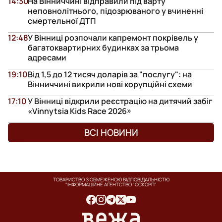
14:30
На Вінниччині відправили під варту
неповнолітнього, підозрюваного у вчиненні
смертельної ДТП
12:48
У Вінниці розпочали капремонт покрівель у
багатоквартирних будинках за трьома
адресами
19:10
Від 1,5 до 12 тисяч доларів за "послугу": на
Вінниччині викрили нові корупційні схеми
17:10
У Вінниці відкрили реєстрацію на дитячий забіг
«Vinnytsia Kids Race 2026»
ВСІ НОВИНИ
ТОВАРИСТВО З ОБМЕЖЕНОЮ ВІДПОВІДАЛЬНІСТЮ
"ІНФОРМАЦІЙНЕ АГЕНТСТВО "ОСКОРП"