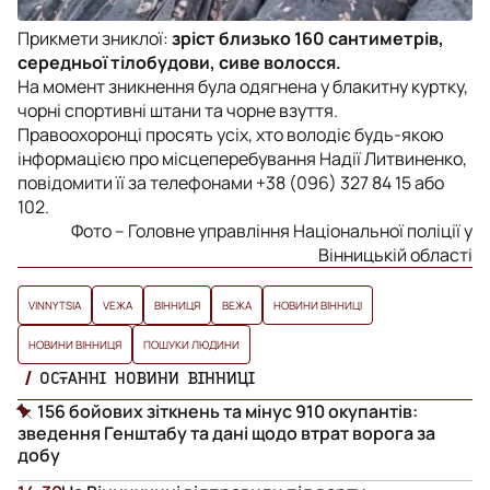
Прикмети зниклої:
зріст близько 160 сантиметрів,
середньої тілобудови, сиве волосся.
На момент зникнення була одягнена у блакитну куртку,
чорні спортивні штани та чорне взуття.
Правоохоронці просять усіх, хто володіє будь-якою
інформацією про місцеперебування Надії Литвиненко,
повідомити її за телефонами +38 (096) 327 84 15 або
102.
Фото – Головне управління Національної поліції у
Вінницькій області
VINNYTSIA
VЕЖА
ВІННИЦЯ
ВЕЖА
НОВИНИ ВІННИЦІ
НОВИНИ ВІННИЦЯ
ПОШУКИ ЛЮДИНИ
ОСТАННІ НОВИНИ ВІННИЦІ
156 бойових зіткнень та мінус 910 окупантів:
зведення Генштабу та дані щодо втрат ворога за
добу