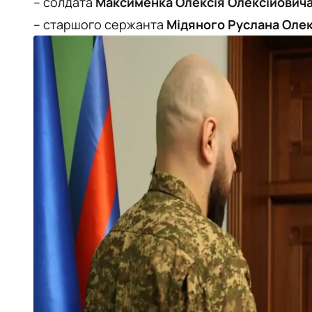
– солдата
Максименка Олексія Олексійович
– старшого сержанта
Мідяного Руслана Оле