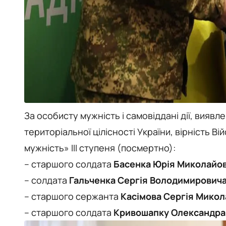
За особисту мужність і самовіддані дії, виявл
територіальної цілісності України, вірність 
мужність» ІІІ ступеня (посмертно):
– старшого солдата
Басенка Юрія Миколайо
– солдата
Гальченка Сергія Володимирович
– старшого сержанта
Касімова Сергія Мико
– старшого солдата
Кривошапку Олександра