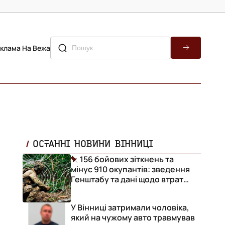
клама На Вежа
ОСТАННІ НОВИНИ ВІННИЦІ
156 бойових зіткнень та
мінус 910 окупантів: зведення
Генштабу та дані щодо втрат
ворога за добу
У Вінниці затримали чоловіка,
який на чужому авто травмував