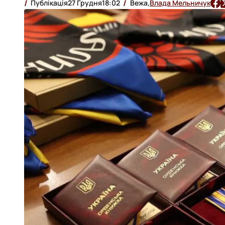
Публікація
27 Грудня
18:02
Вежа,
Влада Мельничук