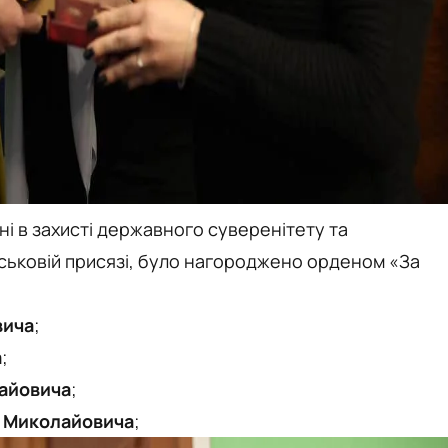
ені в захисті державного суверенітету та
Військовій присязі, було нагороджено орденом «За
вича
;
а
;
лайовича
;
 Миколайовича
;