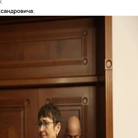
а
;
ксандровича
;