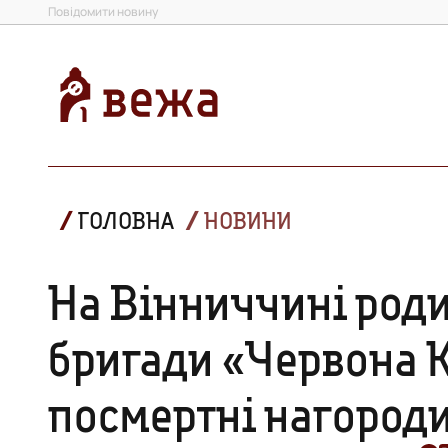
Повідомити новину
ГОЛОВНА
НОВИНИ
На Вінниччині роди
бригади «Червона 
посмертні нагород