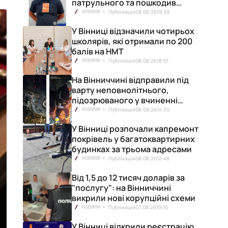
патрульного та пошкодив
кілька машин
Публікація
08.08.26
19:39
НОВИНИ
У Вінниці відзначили чотирьох
школярів, які отримали по 200
балів на НМТ
Публікація
08.08.26
18:01
НОВИНИ
На Вінниччині відправили під
варту неповнолітнього,
підозрюваного у вчиненні
смертельної ДТП
Публікація
08.08.26
14:30
НОВИНИ
У Вінниці розпочали капремонт
покрівель у багатоквартирних
будинках за трьома адресами
Публікація
08.08.26
12:48
НОВИНИ
Від 1,5 до 12 тисяч доларів за
"послугу": на Вінниччині
викрили нові корупційні схеми
Публікація
07.08.26
19:10
НОВИНИ
У Вінниці відкрили реєстрацію