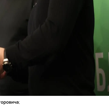
горовича
;