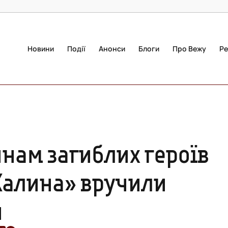
Новини
Події
Анонси
Блоги
Про Вежу
Ре
нам загиблих героїв
Калина» вручили
и