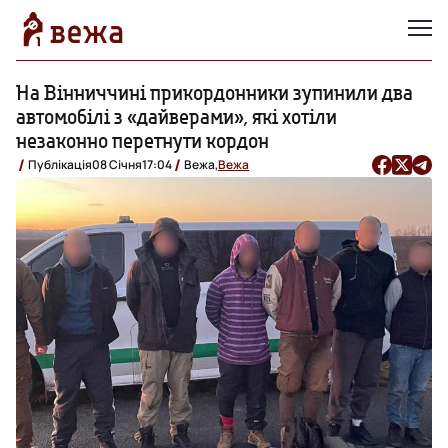
На Вінниччині прикордонники зупинили два
автомобілі з «дайверами», які хотіли
незаконно перетнути кордон
Публікація
08 Січня
17:04
Вежа,
Вежа