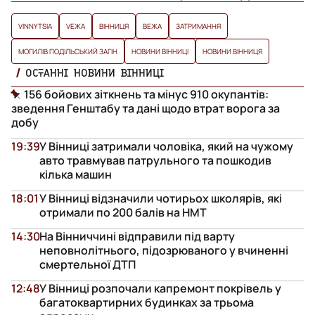
VINNYTSIA
VЕЖА
ВІННИЦЯ
ВЕЖА
ЗАТРИМАННЯ
МОГИЛІВ ПОДІЛЬСЬКИЙ ЗАГІН
НОВИНИ ВІННИЦІ
НОВИНИ ВІННИЦЯ
ОСТАННІ НОВИНИ ВІННИЦІ
156 бойових зіткнень та мінус 910 окупантів:
зведення Генштабу та дані щодо втрат ворога за
добу
19:39
У Вінниці затримали чоловіка, який на чужому
авто травмував патрульного та пошкодив
кілька машин
18:01
У Вінниці відзначили чотирьох школярів, які
отримали по 200 балів на НМТ
14:30
На Вінниччині відправили під варту
неповнолітнього, підозрюваного у вчиненні
смертельної ДТП
12:48
У Вінниці розпочали капремонт покрівель у
багатоквартирних будинках за трьома