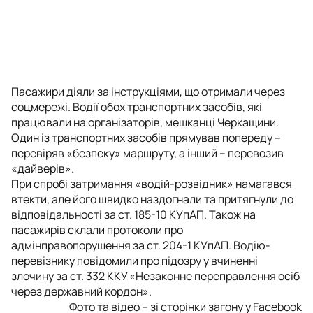
Пасажири діяли за інструкціями, що отримали через
соцмережі. Водії обох транспортних засобів, які
працювали на організаторів, мешканці Черкащини.
Один із транспортних засобів прямував попереду –
перевіряв «безпеку» маршруту, а інший – перевозив
«дайверів».
При спробі затримання «водій-розвідник» намагався
втекти, але його швидко наздогнали та притягнули до
відповідальності за ст. 185-10 КУпАП. Також на
пасажирів склали протоколи про
адмінправопорушення за ст. 204-1 КУпАП. Водію-
перевізнику повідомили про підозру у вчиненні
злочину за ст. 332 ККУ «Незаконне переправлення осіб
через державний кордон».
Фото та відео – зі сторінки загону у Facebook