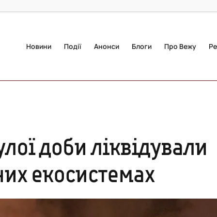
Новини
Події
Анонси
Блоги
Про Вежу
Ре
лої доби ліквідували
них екосистемах