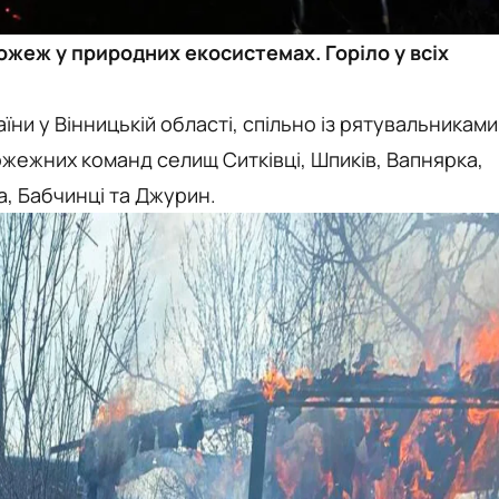
пожеж у природних екосистемах. Горіло у всіх
ни у Вінницькій області, спільно із рятувальниками
жежних команд селищ Ситківці, Шпиків, Вапнярка,
ка, Бабчинці та Джурин.