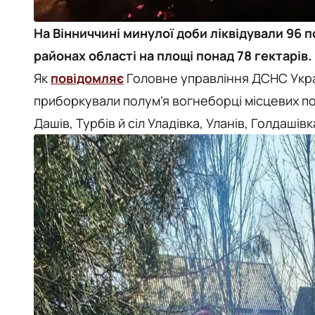
На Вінниччині минулої доби ліквідували 96 
районах області на площі понад 78 гектарів.
Як
повідомляє
Головне управління ДСНС Украї
приборкували полум’я вогнеборці місцевих по
Дашів, Турбів й сіл Уладівка, Уланів, Голдашів