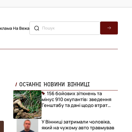
клама На Вежа
ОСТАННІ НОВИНИ ВІННИЦІ
156 бойових зіткнень та
мінус 910 окупантів: зведення
Генштабу та дані щодо втрат
ворога за добу
У Вінниці затримали чоловіка,
який на чужому авто травмував