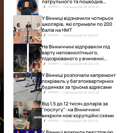
патрульного та пошкодив
кілька машин
Публікація
08.08.26
19:39
НОВИНИ
У Вінниці відзначили чотирьох
школярів, які отримали по 200
балів на НМТ
Публікація
08.08.26
18:01
НОВИНИ
На Вінниччині відправили під
варту неповнолітнього,
підозрюваного у вчиненні
смертельної ДТП
Публікація
08.08.26
14:30
НОВИНИ
У Вінниці розпочали капремонт
покрівель у багатоквартирних
будинках за трьома адресами
Публікація
08.08.26
12:48
НОВИНИ
Від 1,5 до 12 тисяч доларів за
"послугу": на Вінниччині
викрили нові корупційні схеми
Публікація
07.08.26
19:10
НОВИНИ
У Вінниці відкрили реєстрацію