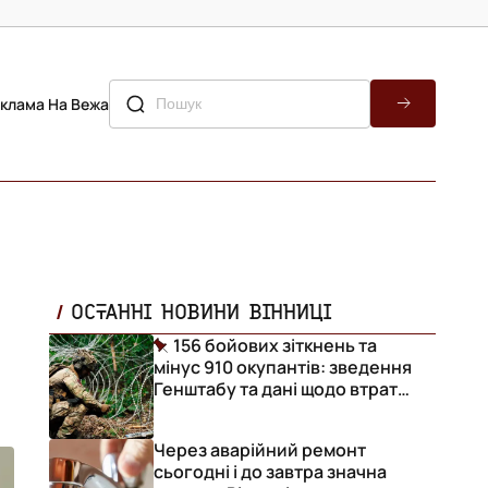
клама На Вежа
ОСТАННІ НОВИНИ ВІННИЦІ
156 бойових зіткнень та
мінус 910 окупантів: зведення
Генштабу та дані щодо втрат
ворога за добу
Через аварійний ремонт
сьогодні і до завтра значна