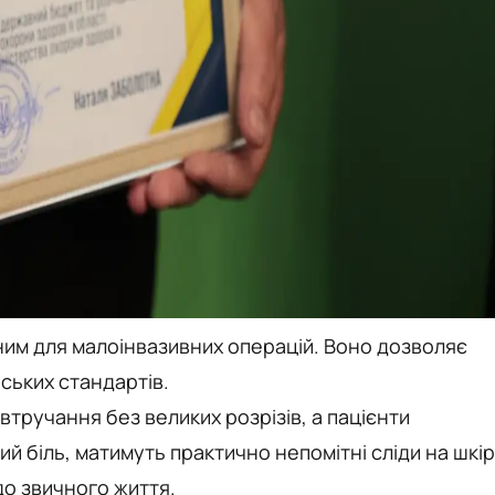
ним для малоінвазивних операцій. Воно дозволяє
ських стандартів.
тручання без великих розрізів, а пацієнти
 біль, матимуть практично непомітні сліди на шкірі
о звичного життя.