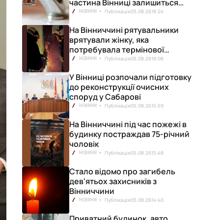
частина Вінниці залишиться
без води
Публікація
05.08.26
18:24
НОВИНИ
На Вінниччині рятувальники
врятували жінку, яка
потребувала термінової
медичної допомоги
Публікація
05.08.26
18:08
НОВИНИ
У Вінниці розпочали підготовку
до реконструкції очисних
споруд у Сабарові
Публікація
05.08.26
15:59
НОВИНИ
На Вінниччині під час пожежі в
будинку постраждав 75-річний
чоловік
Публікація
05.08.26
15:48
НОВИНИ
Стало відомо про загибель
дев'ятьох захисників з
Вінниччини
Публікація
05.08.26
14:40
НОВИНИ
Приватний будинок, авто,