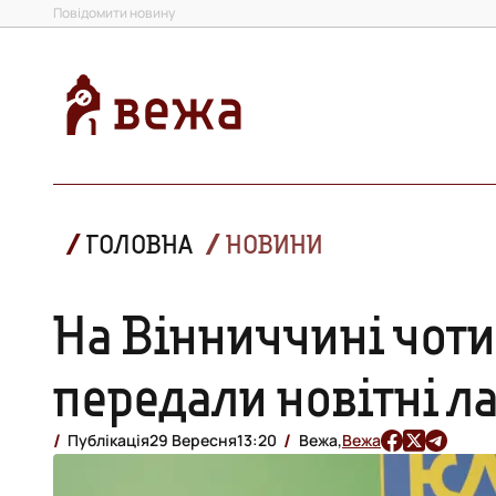
Повідомити новину
ГОЛОВНА
НОВИНИ
На Вінниччині чот
передали новітні л
Публікація
29 Вересня
13:20
Вежа,
Вежа