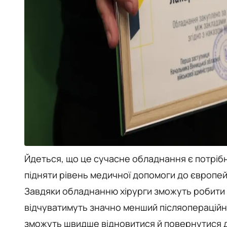
⁠Йдеться, що це сучасне обладнання є потріб
підняти рівень медичної допомоги до європей
Завдяки обладнанню хірурги зможуть робити в
відчуватимуть значно менший післяопераційний
зможуть швидше відновитися й повернутися д