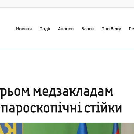
Новини
Події
Анонси
Блоги
Про Вежу
Ре
ирьом медзакладам
апароскопічні стійки