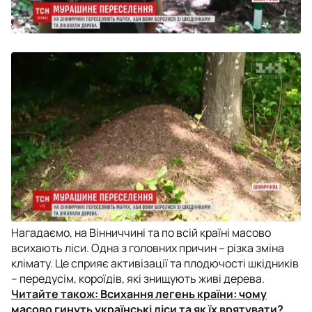
Нагадаємо, на Вінниччині та по всій країні масово
всихають ліси. Одна з головних причин – різка зміна
клімату. Це сприяє активізації та плодючості шкідників
– передусім, короїдів, які знищують живі дерева.
Читайте також:
Всихання легень країни: чому
масово гинуть українські ліси та як їх врятувати?