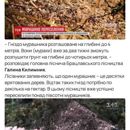
– Гніздо мурашника розташоване на глибині до 4
метрів. Вони (мурахи) вже за два тижні зможуть
розпушити ґрунт на глибині до чотирьох метрів, –
розповідає головна ліснича Брацлавського лісництва
Галина Килимник
.
Лісівники запевняють, що один мурашник – це десятки
врятованих дерев. Відтак таких гнізд потрібно по
декілька на гектар. В цьому лісництві вже успішно
переселили понад півсотні мурашників.