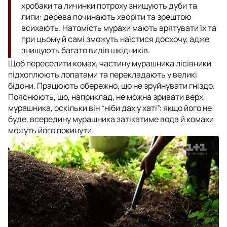
хробаки та личинки потроху знищують дуби та
липи: дерева починають хворіти та зрештою
всихають. Натомість мурахи мають врятувати їх та
при цьому й самі зможуть наїстися досхочу, адже
знищують багато видів шкідників.
Щоб переселити комах, частину мурашника лісівники
підхоплюють лопатами та перекладають у великі
бідони. Працюють обережно, що не зруйнувати гніздо.
Пояснюють, що, наприклад, не можна зривати верх
мурашника, оскільки він “ніби дах у хаті”: якщо його не
буде, всередину мурашника затікатиме вода й комахи
можуть його покинути.