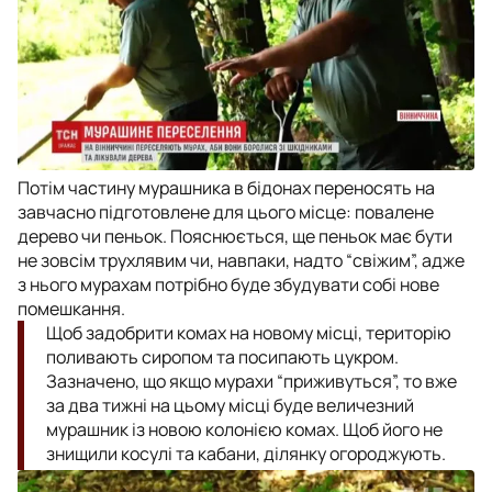
Потім частину мурашника в бідонах переносять на
завчасно підготовлене для цього місце: повалене
дерево чи пеньок. Пояснюється, ще пеньок має бути
не зовсім трухлявим чи, навпаки, надто “свіжим”, адже
з нього мурахам потрібно буде збудувати собі нове
помешкання.
Щоб задобрити комах на новому місці, територію
поливають сиропом та посипають цукром.
Зазначено, що якщо мурахи “приживуться”, то вже
за два тижні на цьому місці буде величезний
мурашник із новою колонією комах. Щоб його не
знищили косулі та кабани, ділянку огороджують.