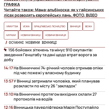
ГРАФІКА
Читайте також:
Мама-альбіноска: як у гайсинських
лісах розводять європейську лань. ФОТО, ВІДЕО
VINNYTSIA
VЕЖА
БРАЦЛАВСЬКЕ ЛІСНИЦТВО
ВІННИЦЯ
ВЕЖА
МУРАХИ
НОВИНИ ВІННИЦІ
НОВИНИ ВІННИЦЯ
ОСТАННІ НОВИНИ ВІННИЦІ
156 бойових зіткнень та мінус 910 окупантів:
зведення Генштабу та дані щодо втрат ворога за
добу
14:17
На Вінниччині 74-річний чоловік отримав опіки
під час пожежі у власному будинку
13:57
У Вінниці затримали чоловіка, який планував
розкласти по місту 26 "закладок"
13:10
На Вінниччині протягом вихідних склали 27
протоколів на водіїв
12:16
Вінницька пауерліфтерка Марія Поступайло