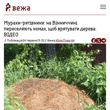
Мурахи-рятівники: на Вінниччині
переселяють комах, щоб врятувати дерева.
ВІДЕО
Публікація
24 Червня
13:32
Вежа,
Юлія Плахтій