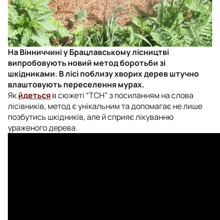
На Вінниччині у Брацлавському лісництві
випробовують новий метод боротьби зі
шкідниками. В лісі поблизу хворих дерев штучно
влаштовують переселення мурах.
Як
йдеться
в сюжеті “ТСН” з посиланням на слова
лісівників, метод є унікальним та допомагає не лише
позбутись шкідників, але й сприяє лікуванню
ураженого дерева.