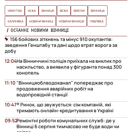
VINNYTSIA
VЕЖА
ВІННИЦЯ
ВЕЖА
ВИБУХИ
ВИННИЦА
КАЛИНІВКА
НОВИНИ ВІННИЦІ
НОВИНИ ВІННИЦЯ
ПАВЛІВКА
ОСТАННІ НОВИНИ ВІННИЦІ
156 бойових зіткнень та мінус 910 окупантів:
зведення Генштабу та дані щодо втрат ворога за
добу
12:04
На Вінниччині поліція приїхала на виклик про
насильство, а виявила у фігуранта понад 300
конопель
11:10
"Вінницяоблводоканал" попереджає про
продовження аварійних робіт на
водопровідній станції
10:47
® Ринок, що звужується: сім компаній, які
тримають онлайн-кредитування в Україні
09:52
Ремонтні роботи комунальних служб: де у
Вінниці 6 серпня тимчасово не буде води чи