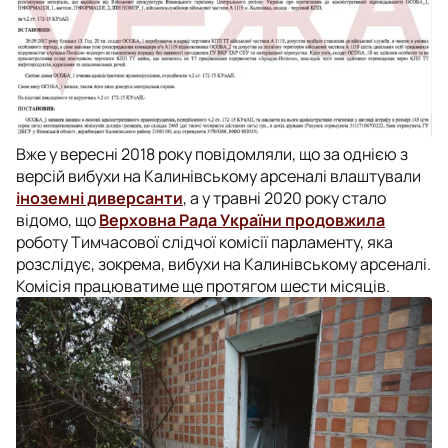
Вже у вересні 2018 року повідомляли, що за однією з
версій вибухи на Калинівському арсеналі влаштували
іноземні диверсанти
, а у травні 2020 року стало
відомо, що
Верховна Рада України продовжила
роботу Тимчасової слідчої комісії парламенту, яка
розслідує, зокрема, вибухи на Калинівському арсеналі.
Комісія працюватиме ще протягом шести місяців.