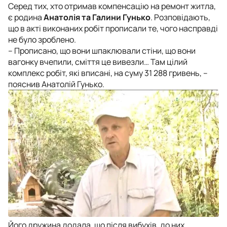
Серед тих, хто отримав компенсацію на ремонт житла,
є родина
Анатолія та Галини Гунько
. Розповідають,
що в акті виконаних робіт прописали те, чого насправді
не було зроблено.
– Прописано, що вони шпаклювали стіни, що вони
вагонку вчепили, сміття це вивезли… Там цілий
комплекс робіт, які вписані, на суму 31 288 гривень, –
пояснив Анатолій Гунько.
Його дружина додала, що після вибухів, до них