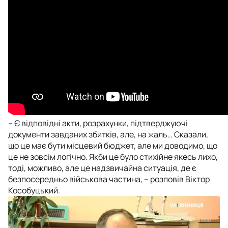
– Є відповідні акти, розрахунки, підтверджуючі
документи завданих збитків, але, на жаль… Сказали,
що це має бути місцевий бюджет, але ми доводимо, що
це не зовсім логічно. Якби це було стихійне якесь лихо,
тоді, можливо, але це надзвичайна ситуація, де є
безпосередньо військова частина, – розповів Віктор
Кособуцький.