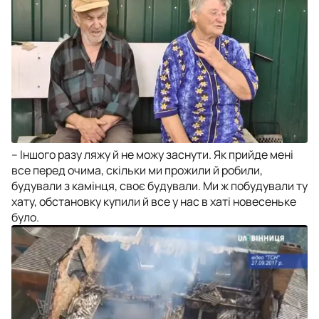
– Іншого разу ляжу й не можу заснути. Як прийде мені
все перед очима, скільки ми прожили й робили,
будували з камінця, своє будували. Ми ж побудували ту
хату, обстановку купили й все у нас в хаті новесеньке
було.