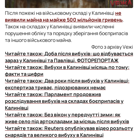
Після пожежі на військовому складі у Калинівці
не
виявили майна на майже 500 мільйонів гривень
.
Також на складах у Калинівці виявили численні
порушення обліку та порядку зберігання боєприпасів
та іншого військового майна.
Фото з архіву Vежі
Читайте також:
Доба після вибухів: що відбувається
зараз у Калинівці та Павлівці. ФОТОРЕПОРТАЖ
Читайте також:
Вибухи в Калинівці місяць по тому:
факти та цифри
Читайте також:
Два роки після вибухів у Калинівці:
експертиза триває, підозрюваних немає
Читайте також:
Парламент продовжив
розслідування вибухів на складах боєприпасів у
Калинівці
Читайте також:
Без вікон у передчутті зими: як
живе село під артскладами за місяць після вибухів
Читайте також:
Reuters опублікував відео розльоту
снарядів та великого вибуху в Калинівці