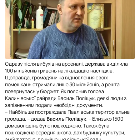
Одразу після вибухів на арсеналі, держава виділила
100 мільйонів гривень на ліквідацію наслідків.
Щоправда, громадяни на відновлення своїх
помешкань отримали лише 30 мільйонів, а решта
повернулась у бюджет. Як пояснив голова
Калинівської райради Василь Поліщук, деякі люди з
запізненням подали необхідні документи.
– Найбільше постраждала Павлівська територіальна
громада, – додав
Василь Поліщук
. – Близько 1500
домоволодінь було пошкоджено. Також була
пошкоджена середня школа, дах будинку культури,
амбулаторію, приміщення сільської ради.