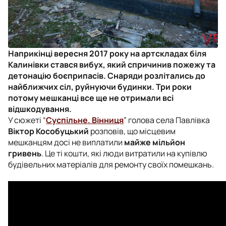
Наприкінці вересня 2017 року на артскладах біля
Калинівки стався вибух, який спричинив пожежу та
детонацію боєприпасів. Снаряди розлітались до
найближчих сіл, руйнуючи будинки. Три роки
потому мешканці все ще не отримали всі
відшкодування.
У сюжеті “
Суспільне. Вінниця
” голова села Павлівка
Віктор Кособуцький
розповів, що місцевим
мешканцям досі не виплатили
майже мільйон
гривень
. Це ті кошти, які люди витратили на купівлю
будівельних матеріалів для ремонту своїх помешкань.