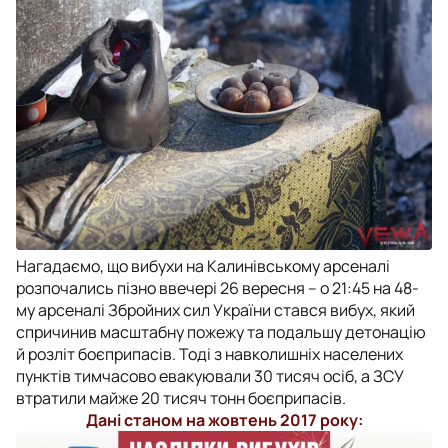
Нагадаємо, що вибухи на Калинівському арсеналі
розпочались пізно ввечері 26 вересня – о 21:45 на 48-
му арсеналі Збройних сил України стався вибух, який
спричинив масштабну пожежу та подальшу детонацію
й розліт боєприпасів. Тоді з навколишніх населених
пунктів тимчасово евакуювали 30 тисяч осіб, а ЗСУ
втратили майже 20 тисяч тонн боєприпасів.
Дані станом на жовтень 2017 року: