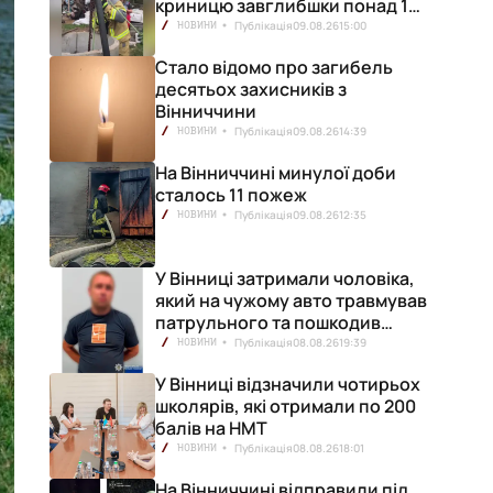
криницю завглибшки понад 15
метрів
Публікація
09.08.26
15:00
НОВИНИ
Стало відомо про загибель
десятьох захисників з
Вінниччини
Публікація
09.08.26
14:39
НОВИНИ
На Вінниччині минулої доби
сталось 11 пожеж
Публікація
09.08.26
12:35
НОВИНИ
У Вінниці затримали чоловіка,
який на чужому авто травмував
патрульного та пошкодив
кілька машин
Публікація
08.08.26
19:39
НОВИНИ
У Вінниці відзначили чотирьох
школярів, які отримали по 200
балів на НМТ
Публікація
08.08.26
18:01
НОВИНИ
На Вінниччині відправили під