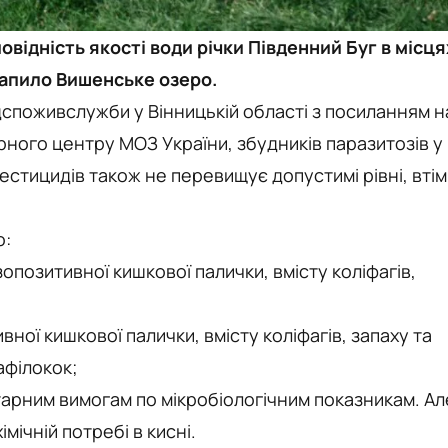
овідність якості води річки Південний Буг в місця
рапило Вишенське озеро.
поживслужби у Вінницькій області з посиланням н
ного центру МОЗ України, збудників паразитозів у
пестицидів також не перевищує допустимі рівні, втім
о:
зопозитивної кишкової палички, вмісту коліфагів,
вної кишкової палички, вмісту коліфагів, запаху та
афілокок;
ітарним вимогам по мікробіологічним показникам. Ал
мічній потребі в кисні.