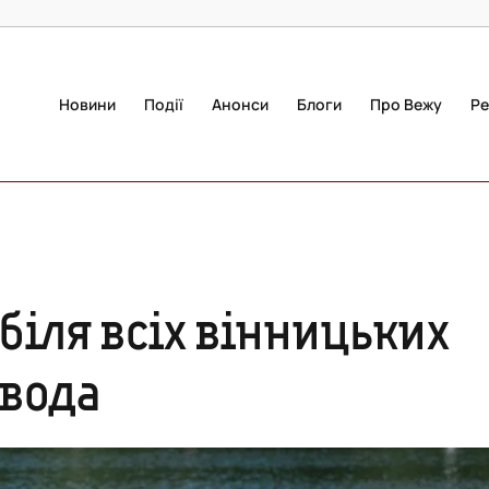
Новини
Події
Анонси
Блоги
Про Вежу
Ре
біля всіх вінницьких
 вода