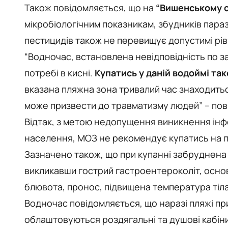
Також повідомляється, що на
“Вишенському о
мікробіологічним показникам, збудників параз
пестицидів також не перевищує допустимі рів
“Водночас, встановлена невідповідність по за
потребі в кисні.
Купатись у даній водоймі та
вказана пляжна зона тривалий час знаходитьс
може призвести до травматизму людей” – п
Відтак, з метою недопущення виникнення інф
населення, МОЗ не рекомендує купатись на пля
Зазначено також, що при купанні забруднена
викликавши гострий гастроентероколіт, основ
блювота, пронос, підвищена температура тіла
Водночас повідомляється, що наразі пляжі п
облаштовуються роздягальні та душові кабіни,