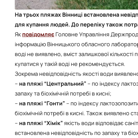
На трьох пляжах Вінниці встановлена невідп
для купання людей. До переліку також пот
Як
повідомляє
Головне Управління Держпродс
інформацію Вінницького обласного лаборатор
воді не виявлено, вміст залишкової кількості 
купатися у такій воді не рекомендується.
Зокрема невідповідність якості води виявлен
–
на пляжі “Центральний”
– по індексу лакто
запаху та біохімічній потребі в кисні;
–
на пляжі “Гонти”
– по індексу лактозопозити
біохімічній потребі в кисні. Також виявлено ст
–
на пляжі “Хімік”
якість води відповідає сан
встановлена невідповідність по запаху та біохі