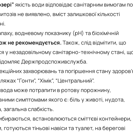
зері”
якість води відповідає санітарним вимогам по
итозів не виявлено, вміст залишкової кількості
ні.
паху, водневому показнику (рН) та біохімічній
кож не рекомендується.
Також, слід відмітити, що
я у незадовільному санітарно-технічному стані, щ
овідомляє Держпродспоживслужба.
екційних захворювань та погіршення стану здоров’
жах “Гонти”, “Хімік”, “Центральний”.
 вода може потрапити в ротову порожнину,
ними симптомами якого є: біль у животі, нудота,
, загальна слабкість.
рибираються, встановлюються сміттєві контейнери,
 готуються тіньові навіси та туалет, на берегові