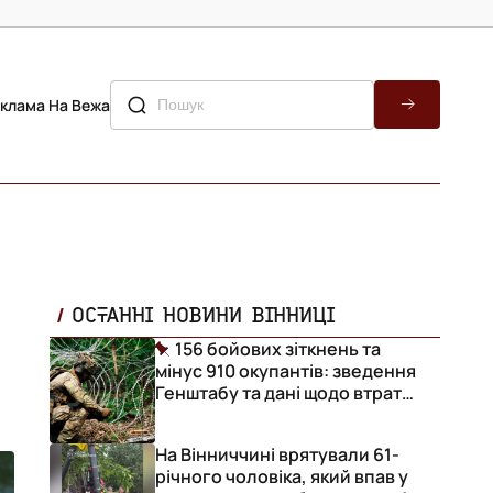
клама На Вежа
ОСТАННІ НОВИНИ ВІННИЦІ
156 бойових зіткнень та
мінус 910 окупантів: зведення
Генштабу та дані щодо втрат
ворога за добу
На Вінниччині врятували 61-
річного чоловіка, який впав у