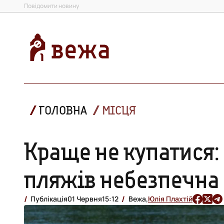
Повідомити новину
ГОЛОВНА
МІСЦЯ
Краще не купатися: 
пляжів небезпечна
Публікація
01 Червня
15:12
Вежа,
Юлія Плахтій