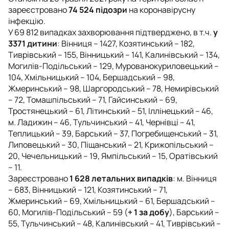
зареєстровано
74 524 підозри
на коронавірусну
інфекцію.
У 69 812 випадках захворювання підтверджено, в т.ч.
у
3371 дитини
: Вінниця – 1427, Козятинський – 182,
Тиврівський – 155, Вінницький – 141, Калинівський – 134,
Могилів-Подільський – 129, Мурованокуриловецький –
104, Хмільницький – 104, Бершадський – 98,
Жмеринський – 98, Шаргородський – 78, Немирівський
– 72, Томашпільський – 71, Гайсинський – 69,
Тростянецький – 61, Літинський – 51, Іллінецький – 46,
м. Ладижин – 46, Тульчинський – 41, Чернівці – 41,
Теплицький – 39, Барський – 37, Погребищенський – 31,
Липовецький – 30, Піщанський – 21, Крижопільський –
20, Чечельницький – 19, Ямпільський – 15, Оратівський
– 11.
Зареєстровано
1 628 летальних випадків
: м. Вінниця
– 683, Вінницький – 121, Козятинський – 71,
Жмеринський – 69, Хмільницький – 61, Бершадський –
60, Могилів-Подільський – 59 (
+ 1 за добу
), Барський –
55, Тульчинський – 48, Калинівський – 41, Тиврівський –