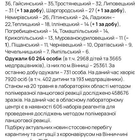
36, Гайсинський – 35,Тростянецький – 32, Липовецький
– 31 (
+ 1 за добу
), Шаргородський – 27 (
+ 1 за добу
),
Немирівський – 26, Літинський – 24, Ладижин –
22,Теплицький – 18, Іллінецький – 14 (
+ 1 за добу
),
Погребищенський – 14, Томашпільський – 14,
Крижопільський – 13, Мурованокуриловецький – 11 (
–
1
), Піщанський – 11, Чернівецький – 10, Оратівський – 9,
Чечельницький – 7, Ямпільський – 6.
Одужали 60 264 особи
(в т.ч. 2968 дітей та 3665
медпрацівників), із них по м.Вінниці – 25361. За
останню добу одужали – 731 особа. На даний час хворіє
7920 осіб (в т.ч. 402 дитини та 193 медпрацівники).
Станом на 20 травня в лабораторіях області методом
полімеразної ланцюгової реакції досліджено 458676
зразків. На даний час в обласному лабораторному
центрі є в наявності 606 наборів реагентів для
проведення досліджень методом полімеразної
ланцюгової реакції.
Підбірку актуальних новин стосовно перебігу
карантину та ситуації з коронавірусом на Вінниччині