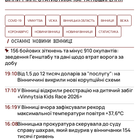
COVID-19
VINNYTSIA
VЕЖА
ВІННИЦЬКА ОБЛАСТЬ
ВІННИЦЯ
ВЕЖА
КОРОНАВІРУС
НОВИНИ ВІННИЦІ
НОВИНИ ВІННИЦЯ
СТАТИСТИКА
ОСТАННІ НОВИНИ ВІННИЦІ
156 бойових зіткнень та мінус 910 окупантів:
зведення Генштабу та дані щодо втрат ворога за
добу
19:10
Від 1,5 до 12 тисяч доларів за "послугу": на
Вінниччині викрили нові корупційні схеми
17:10
У Вінниці відкрили реєстрацію на дитячий забіг
«Vinnytsia Kids Race 2026»
16:19
У Вінниці вчора зафіксували рекорд
максимальної температури повітря +37,6°С
16:08
Вінницька прокуратура скерувала до суду
справу шахрая, який видурив у вінничанки 154
тисячі гривень