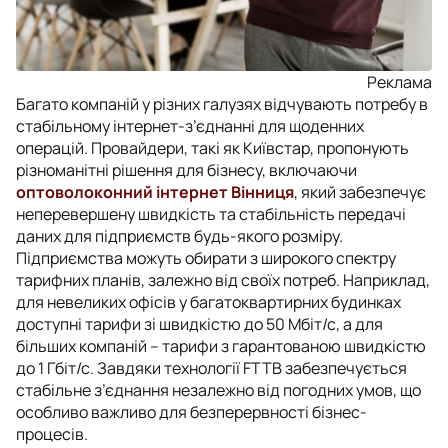
Реклама
Багато компаній у різних галузях відчувають потребу в
стабільному інтернет-з’єднанні для щоденних
операцій. Провайдери, такі як Київстар, пропонують
різноманітні рішення для бізнесу, включаючи
оптоволоконний інтернет Вінниця
, який забезпечує
неперевершену швидкість та стабільність передачі
даних для підприємств будь-якого розміру.
Підприємства можуть обирати з широкого спектру
тарифних планів, залежно від своїх потреб. Наприклад,
для невеликих офісів у багатоквартирних будинках
доступні тарифи зі швидкістю до 50 Мбіт/с, а для
більших компаній – тарифи з гарантованою швидкістю
до 1 Гбіт/с. Завдяки технології FTTB забезпечується
стабільне з’єднання незалежно від погодних умов, що
особливо важливо для безперервності бізнес-
процесів.