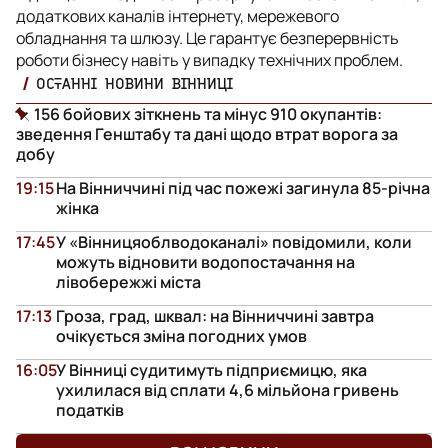
додаткових каналів інтернету, мережевого
обладнання та шлюзу. Це гарантує безперервність
роботи бізнесу навіть у випадку технічних проблем.
ОСТАННІ НОВИНИ ВІННИЦІ
156 бойових зіткнень та мінус 910 окупантів:
зведення Генштабу та дані щодо втрат ворога за
добу
19:15
На Вінниччині під час пожежі загинула 85-річна
жінка
17:45
У «Вінницяоблводоканалі» повідомили, коли
можуть відновити водопостачання на
лівобережжі міста
17:13
Гроза, град, шквал: на Вінниччині завтра
очікується зміна погодних умов
16:05
У Вінниці судитимуть підприємицю, яка
ухилилася від сплати 4,6 мільйона гривень
податків