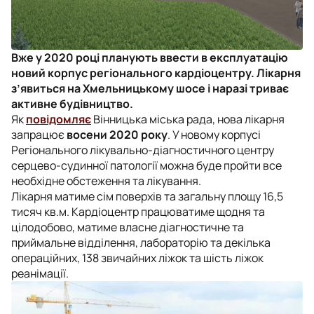
Вже у 2020 році планують ввести в експлуатацію
новий корпус регіонального кардіоцентру. Лікарня
з’явиться на Хмельницькому шосе і наразі триває
активне будівництво.
Як
повідомляє
Вінницька міська рада, нова лікарня
запрацює
восени 2020 року
. У новому корпусі
Регіонального лікувально-діагностичного центру
серцево-судинної патології можна буде пройти все
необхідне обстеження та лікування.
Лікарня матиме сім поверхів та загальну площу 16,5
тисяч кв.м. Кардіоцентр працюватиме щодня та
цілодобово, матиме власне діагностичне та
приймальне відділення, лабораторію та декілька
операційних, 138 звичайних ліжок та шість ліжок
реанімації.