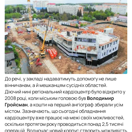
До речі, у закладі надаватимуть допомогу не лише
вінничанам, а й мешканцям сусідніх областей.
Діючий нині регіональний кардіоцентр було відкрито у
2008 році, коли міським головою був
Володимир
Гройсман
, а кошти на перший ангіограф збирали усім
містом. Зазначають, що сьогодні обладнання
кардіоцентру вже працює на межі своїх можливостей,
оскільки протягом року проводиться понад 2,5 тисячі
операцій. Водночас новий корпус створить можливість