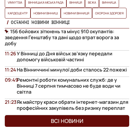
VINNYTSIA
ВІННИЦЬКА МІСЬКА РАДА
ВІННИЦЯ
ВЕЖА
ВИННИЦА
КАРДІОЦЕНТР
НОВИНИ ВІННИЦІ
НОВИНИ ВІННИЦЯ
ОХОРОНА ЗДОРОВ'Я
ОСТАННІ НОВИНИ ВІННИЦІ
156 бойових зіткнень та мінус 910 окупантів:
зведення Генштабу та дані щодо втрат ворога за
добу
11:26
У Вінниці до Дня військ зв’язку передали
допомогу військовій частині
11:24
На Вінниччині минулої доби сталось 22 пожежі
09:49
Ремонтні роботи комунальних служб: де у
Вінниці 7 серпня тимчасово не буде води чи
світла
21:23
Як майстру краси обрати інтернет-магазин для
професійних закупівель без ризику переплат
ВСІ НОВИНИ