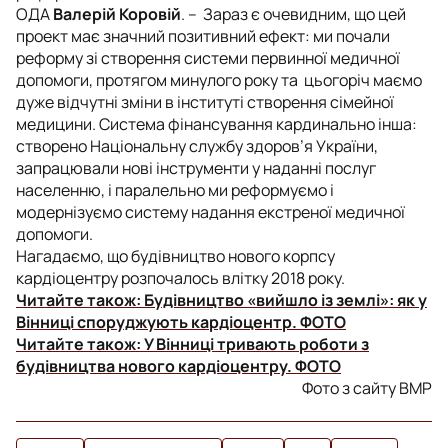
ОДА
Валерій Коровій
. – Зараз є очевидним, що цей
проект має значний позитивний ефект: ми почали
реформу зі створення системи первинної медичної
допомоги, протягом минулого року та цьогоріч маємо
дуже відчутні зміни в інституті створення сімейної
медицини. Система фінансування кардинально інша:
створено Національну службу здоров’я України,
запрацювали нові інструменти у наданні послуг
населенню, і паралельно ми реформуємо і
модернізуємо систему надання екстреної медичної
допомоги.
Нагадаємо, що будівництво нового корпсу
кардіоцентру розпочалось влітку 2018 року.
Читайте також:
Будівництво «вийшло із землі»: як у
Вінниці споруджують кардіоцентр. ФОТО
Читайте також:
У Вінниці тривають роботи з
будівництва нового кардіоцентру. ФОТО
Фото з сайту ВМР