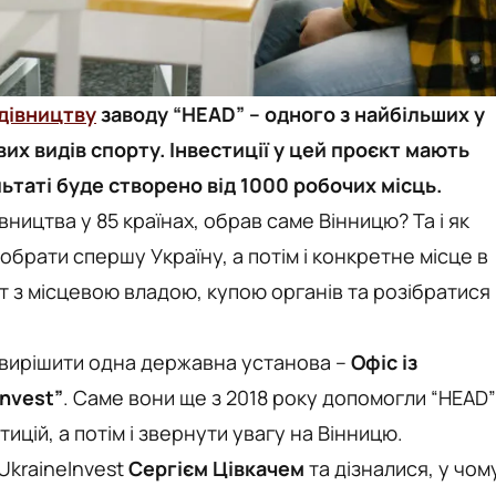
дівництву
заводу “HEAD” – одного з найбільших у
их видів спорту. Інвестиції у цей проєкт мають
льтаті буде створено від 1000 робочих місць.
ництва у 85 країнах, обрав саме Вінницю? Та і як
 обрати спершу Україну, а потім і конкретне місце в
акт з місцевою владою, купою органів та розібратися
и вирішити одна державна установа –
Офіс із
Invest”
. Саме вони ще з 2018 року допомогли “HEAD”
ицій, а потім і звернути увагу на Вінницю.
UkraineInvest
Сергієм Цівкачем
та дізналися, у чом