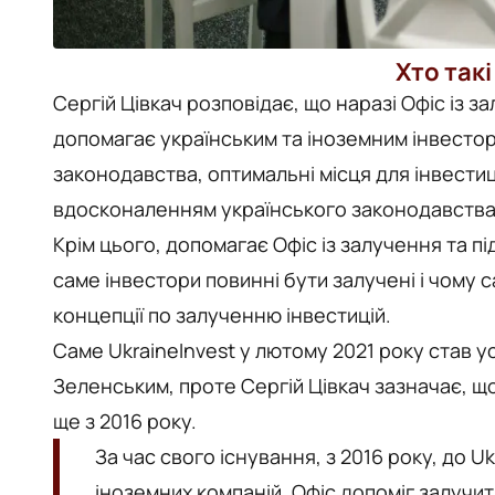
Хто такі
Сергій Цівкач розповідає, що наразі Офіс із 
допомагає українським та іноземним інвесто
законодавства, оптимальні місця для інвестиц
вдосконаленням українського законодавства
Крім цього, допомагає Офіс із залучення та під
саме інвестори повинні бути залучені і чому с
концепції по залученню інвестицій.
Саме UkraineInvest у лютому 2021 року став 
Зеленським, проте Сергій Цівкач зазначає, щ
ще з 2016 року.
За час свого існування, з 2016 року, до 
іноземних компаній. Офіс допоміг залучи