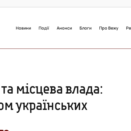
Новини
Події
Анонси
Блоги
Про Вежу
Ре
 та місцева влада:
ком українських