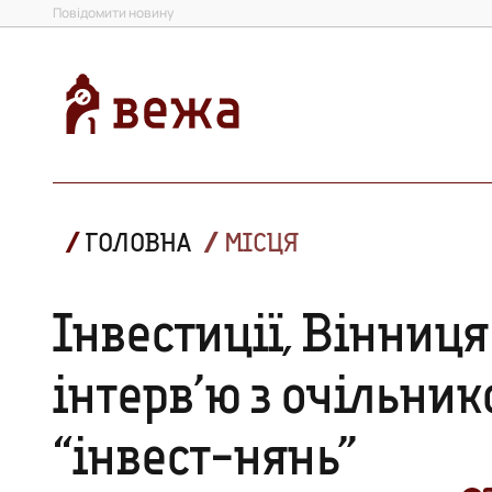
Повідомити новину
ГОЛОВНА
МІСЦЯ
Інвестиції, Вінниця
інтерв’ю з очільни
“інвест-нянь”