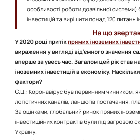
особливості роботи дозвільної системи)
інвестицій та вирішити понад 120 питань і
На що зверта
У 2020 році притік
прямих іноземних інвест
вираження у вигляді від’ємного значення са
вперше за увесь час. Загалом цей рік став 
іноземних інвестицій в економіку. Наскільки
фактори?
С.Ц.: Коронавірус був первинним чинником, я
логістичних каналів, ланцюгів постачання, пл
За оцінками, глобальний ринок прямих інозем
інвестиційних контрактів були під загрозою с
Україну.