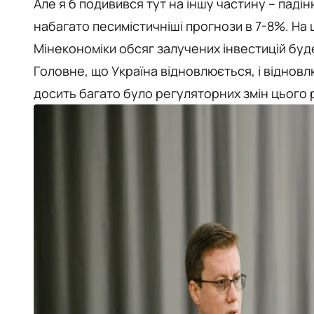
Але я б подивився тут на іншу частину – паді
набагато песимістичніші прогнози в 7-8%. На ц
Мінекономіки обсяг залучених інвестицій буде
Головне, що Україна відновлюється, і віднов
досить багато було регуляторних змін цього 