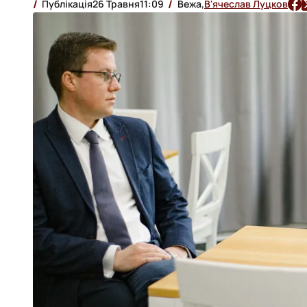
Публікація
26 Травня
11:09
Вежа,
В'ячеслав Луцков