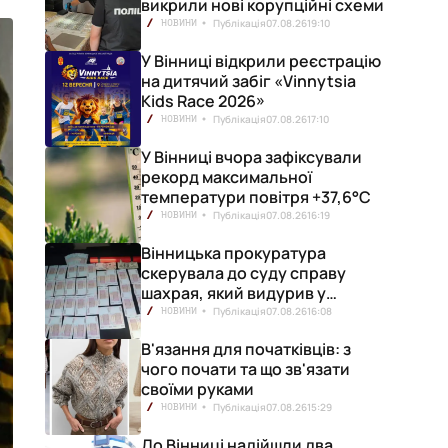
викрили нові корупційні схеми
Публікація
07.08.26
19:10
НОВИНИ
У Вінниці відкрили реєстрацію
на дитячий забіг «Vinnytsia
Kids Race 2026»
Публікація
07.08.26
17:10
НОВИНИ
У Вінниці вчора зафіксували
рекорд максимальної
температури повітря +37,6°С
Публікація
07.08.26
16:19
НОВИНИ
Вінницька прокуратура
скерувала до суду справу
шахрая, який видурив у
вінничанки 154 тисячі гривень
Публікація
07.08.26
16:08
НОВИНИ
В'язання для початківців: з
чого почати та що зв'язати
своїми руками
Публікація
07.08.26
15:29
НОВИНИ
До Вінниці надійшли два