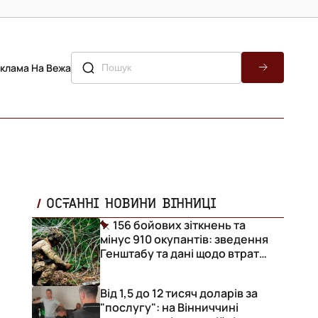
клама На Вежа
ОСТАННІ НОВИНИ ВІННИЦІ
156 бойових зіткнень та
мінус 910 окупантів: зведення
Генштабу та дані щодо втрат
ворога за добу
Від 1,5 до 12 тисяч доларів за
"послугу": на Вінниччині