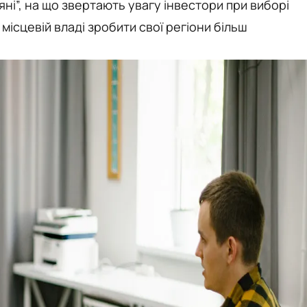
яні”, на що звертають увагу інвестори при виборі
 місцевій владі зробити свої регіони більш