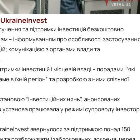
 UkraineInvest
залучення та підтримки інвестицій безкоштовно
рам – інформуванням про особливості застосуванн
ій; комунікацією з органами влади та
.
тримки інвестицій і місцевій владі – порадами, “які
аме в їхній регіон” та розробкою з ними спільної
установою “інвестиційних нянь”, анонсованих
о установа працювала у режимі супроводу інвестор
UkraineInvest звернулося за підтримкою понад 150
ти та розблокувати (заблокованих, зокрема, через