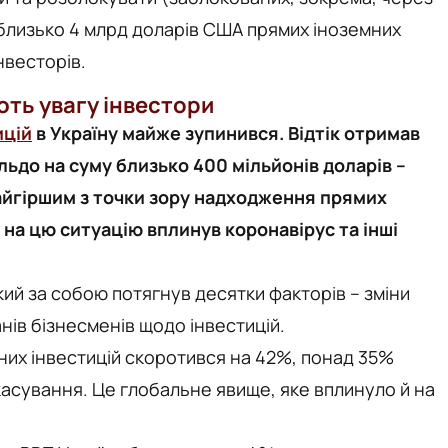
 близько 4 млрд доларів США прямих іноземних
нвесторів.
ють увагу інвестори
ицій
в Україну майже зупинився. Відтік отримав
льдо на суму близько 400 мільйонів доларів –
найгіршим з точки зору надходження прямих
 на цю ситуацію вплинув коронавірус та інші
кий за собою потягнув десятки факторів – зміни
анів бізнесменів щодо інвестицій.
них інвестицій скоротився на 42%, понад 35%
касування. Це глобальне явище, яке вплинуло й на