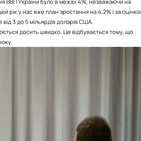
ння ВВП України було в межах 4%, незважаючи на
ей рік у нас вже план зростання на 4,2% і за оцінк
 від 3 до 5 мільярдів доларів США.
люється досить швидко. Це відбувається тому, що
року.