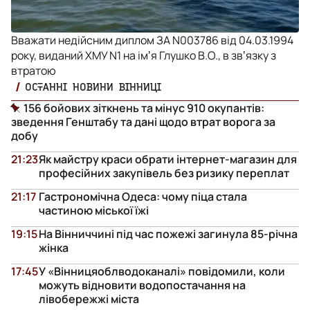
Вважати недійсним диплом ЗА N003786 від 04.03.1994
року, виданий ХМУ N1 на імʼя Глушко В.О., в звʼязку з
втратою
ОСТАННІ НОВИНИ ВІННИЦІ
156 бойових зіткнень та мінус 910 окупантів:
зведення Генштабу та дані щодо втрат ворога за
добу
21:23
Як майстру краси обрати інтернет-магазин для
професійних закупівель без ризику переплат
21:17
Гастрономічна Одеса: чому піца стала
частиною міської їжі
19:15
На Вінниччині під час пожежі загинула 85-річна
жінка
17:45
У «Вінницяоблводоканалі» повідомили, коли
можуть відновити водопостачання на
лівобережжі міста