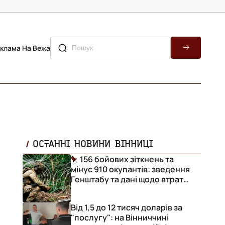
клама На Вежа
ОСТАННІ НОВИНИ ВІННИЦІ
156 бойових зіткнень та
мінус 910 окупантів: зведення
Генштабу та дані щодо втрат
ворога за добу
Від 1,5 до 12 тисяч доларів за
"послугу": на Вінниччині