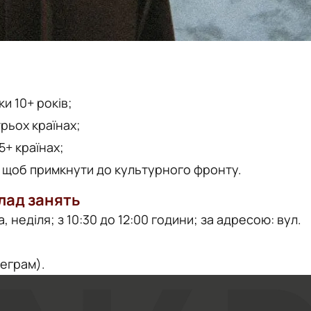
и 10+ років;
трьох країнах;
5+ країнах;
, щоб примкнути до культурного фронту.
лад занять
, неділя; з 10:30 до 12:00 години; за адресою: вул.
леграм).