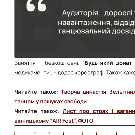
Аудиторія
дорослі 
–
–
навантаження, відвід
танцювальний досвід
Заняття
–
безкоштовні.
“
Будь-який донат
медикаменти”,
– додає хореограф.
Також каже
Читайте також:
Творча династія Зельгіни
танцем у пошуках свободи
Читайте також:
Лист про страх і ваган
вінницькому “AIR Fest”. ФОТО