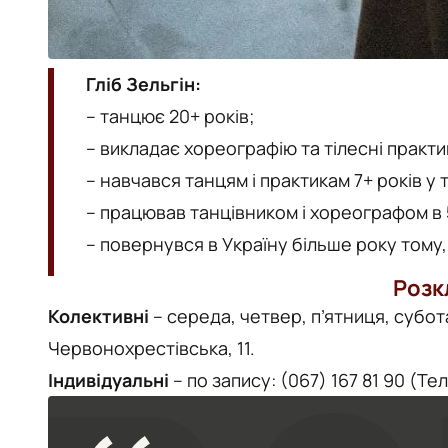
Гліб Зельгін:
– танцює 20+ років;
– викладає хореографію та тілесні практик
– навчався танцям і практикам 7+ років у 
– працював танцівником і хореографом в 
– повернувся в Україну більше року тому
Розк
Колективні
–
середа, четвер, п’ятниця, субота
Червонохрестівська, 11.
Індивідуальні
–
по запису: (067) 167 81 90 (Те