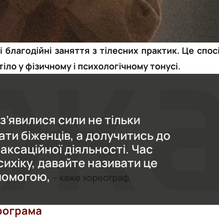
 благодійні заняття з тілесних практик. Це спос
іло у фізичному і психологічному тонусі.
з’явилися сили не тільки
ти біженців, а долучитись до
аксаційної діяльності. Час
ихіку, давайте називати це
помогою,
– каже хореограф.
рограма