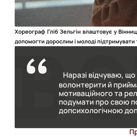
Хореограф Гліб Зельгін влаштовує у Вінниці
допомогти дорослим і молоді підтримувати т
Наразі відчуваю, що 
–
волонтерити й прийма
мотиваційного та рел
подумати про свою пс
допсихологічною до
П