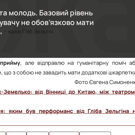
та молодь. Базовий рівень
увачу не обов’язково мати
,
– каже Гліб Зельгін.
 прийму
, але відправлю на гуманітарну поміч а
, що з собою не завадить мати додаткові шкарпетк
Фото Євгена Симонен
х-Земелько: від Вінниці до Китаю, між театром
ня: яким був перформанс від Гліба Зельгіна 