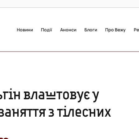
Новини
Події
Анонси
Блоги
Про Вежу
Ре
ьгін влаштовує у
заняття з тілесних