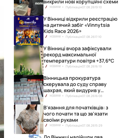
викрили нові корупційні схеми
Публікація
07.08.26
19:10
НОВИНИ
У Вінниці відкрили реєстрацію
на дитячий забіг «Vinnytsia
Kids Race 2026»
Публікація
07.08.26
17:10
НОВИНИ
У Вінниці вчора зафіксували
рекорд максимальної
температури повітря +37,6°С
Публікація
07.08.26
16:19
НОВИНИ
Вінницька прокуратура
скерувала до суду справу
шахрая, який видурив у
вінничанки 154 тисячі гривень
Публікація
07.08.26
16:08
НОВИНИ
В'язання для початківців: з
чого почати та що зв'язати
своїми руками
Публікація
07.08.26
15:29
НОВИНИ
До Вінниці надійшли два