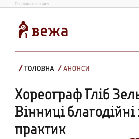
Повідомити новину
ГОЛОВНА
АНОНСИ
Хореограф Гліб Зел
Вінниці благодійні 
практик