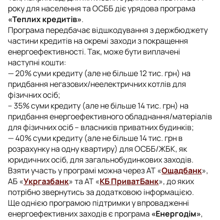
року для населення та ОСББ діє урядова програма
«Теплих кредитів»
.
Програма передбачає відшкодування з держбюджету
частини кредитів на окремі заходи з покращення
енергоефективності. Так, може бути виплачені
наступні кошти:
— 20% суми кредиту (але не більше 12 тис. грн) на
придбання негазових/неелектричних котлів для
фізичних осіб;
– 35% суми кредиту (але не більше 14 тис. грн) на
придбання енергоефективного обладнання/матеріалів
для фізичних осіб – власників приватних будинків;
— 40% суми кредиту (але не більше 14 тис. грн в
розрахунку на одну квартиру) для ОСББ/ЖБК, як
юридичних осіб, для загальнобудинкових заходів.
Взяти участь у програмі можна через АТ «
Ощадбанк
»,
АБ «
Укргазбанк
» та АТ «
КБ ПриватБанк
», до яких
потрібно звернутись за додатковою інформацією.
Ще однією програмою підтримки у впровадженні
енергоефективних заходів є програма
«Енергодім»
,