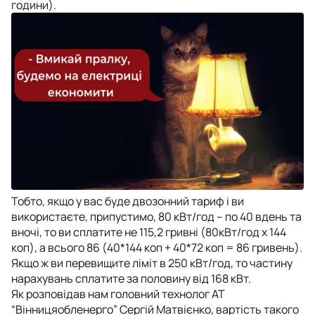
години).
Тобто, якщо у вас буде двозонний тариф і ви
використаєте, припустимо, 80 кВт/год – по 40 вдень та
вночі, то ви сплатите не 115,2 гривні (80кВт/год х 144
коп), а всього 86 (40*144 коп + 40*72 коп = 86 гривень).
Якщо ж ви перевищите ліміт в 250 кВт/год, то частину
нарахувань сплатите за половину від 168 кВт.
Як розповідав нам головний технолог АТ
“Вінницяобленерго” Сергій Матвієнко, вартість такого