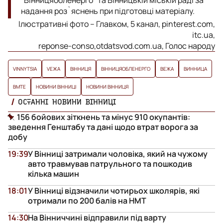
надання роз`яснень при підготовці матеріалу.
Ілюстративні фото – Главком, 5 канал, pinterest.com,
itc.ua,
reponse-conso,otdatsvod.com.ua, Голос народу
VINNYTSIA
VЕЖА
ВІННИЦЯ
ВІННИЦЯОБЛЕНЕРГО
ВЕЖА
ВИННИЦА
ВМТЕ
НОВИНИ ВІННИЦІ
НОВИНИ ВІННИЦЯ
ОСТАННІ НОВИНИ ВІННИЦІ
156 бойових зіткнень та мінус 910 окупантів:
зведення Генштабу та дані щодо втрат ворога за
добу
19:39
У Вінниці затримали чоловіка, який на чужому
авто травмував патрульного та пошкодив
кілька машин
18:01
У Вінниці відзначили чотирьох школярів, які
отримали по 200 балів на НМТ
14:30
На Вінниччині відправили під варту