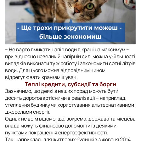
– Не варто вмикати напір води в крані на максимум –
при відносно невеликій напірній силі можна у більшості
випадків виконати ту ж роботу і зекономити сотні літрів
води. Для цього можна відповідним чином
відрегулювати кран/змішувач.
Теплі кредити, субсидії та борги
Зазначимо, що деякі з наших порад можуть бути
досить дороговартісними в реалізації – наприклад,
утеплення будинку чи користування альтернативними
джерелами енергії.
Однак не всім відомо, що, зокрема, держава та місцева
влада можуть фінансово допомогти із деякими
пунктами покращення енергоефективності.
Так, наприклад, для житлових будинків з жовтня 2014