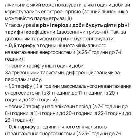
лічильник, який може показувати, в які години доби ви
користувались електроенергією (зонний лічильник з
можливістю параметризації).
У такому разі
в різні періоди доби будуть діяти різні
тарифні коефіцієнти
(двозонні чи тризонні). Так, за
двозонним тарифом потрібно буде сплачувати:
–
0,5 тарифу
в години нічного мінімального
навантаження енергосистеми (з 23-ї години до 7-ї
години);
– повний тариф у інші години доби.
За тризонними тарифами, диференційованими за
періодами часу:
– 1,5 тарифу (!) в години максимального навантаження
енергосистеми (з 8-ї години до 11-ї години і з 20-ї
години до 22-ї години);
– повний тариф у напівпіковий період (з 7-ї години до
8-ї години, з 11-ї години до 20-ї години, з 22-ї години до
23-ї години);
–
0,4 тарифу
в години нічного мінімального
навантаження енергосистеми (з 23-ї години до 7-ї