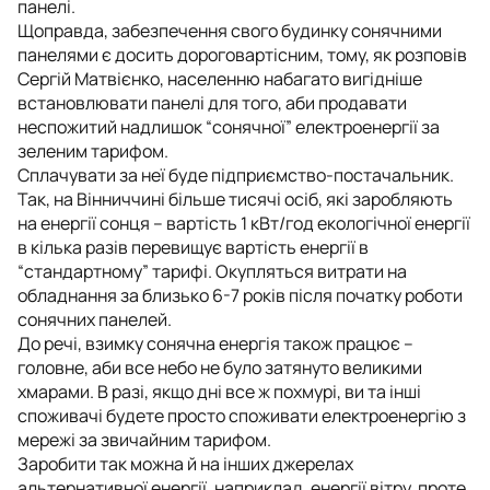
панелі.
Щоправда, забезпечення свого будинку сонячними
панелями є досить дороговартісним, тому, як розповів
Сергій Матвієнко, населенню набагато вигідніше
встановлювати панелі для того, аби продавати
неспожитий надлишок “сонячної” електроенергії за
зеленим тарифом.
Сплачувати за неї буде підприємство-постачальник.
Так, на Вінниччині більше тисячі осіб, які заробляють
на енергії сонця – вартість 1 кВт/год екологічної енергії
в кілька разів перевищує вартість енергії в
“стандартному” тарифі. Окупляться витрати на
обладнання за близько 6-7 років після початку роботи
сонячних панелей.
До речі, взимку сонячна енергія також працює –
головне, аби все небо не було затянуто великими
хмарами. В разі, якщо дні все ж похмурі, ви та інші
споживачі будете просто споживати електроенергію з
мережі за звичайним тарифом.
Заробити так можна й на інших джерелах
альтернативної енергії, наприклад, енергії вітру, проте