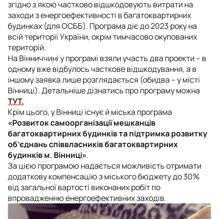
згідно з якою частково відшкодовують витрати на
заходи з енергоефективності в багатоквартирних
будинках (для ОСББ). Програма діє до 2023 року на
всій території України, окрім тимчасово окупованих
територій.
На Вінниччині у програмі взяли участь два проекти – в
одному вже відбулось часткове відшкодування, а в
іншому заявка лише розглядається (обидва – у місті
Вінниці). Детальніше дізнатись про програму можна
ТУТ.
Крім цього, у Вінниці існує й міська програма
«Розвиток самоорганізації мешканців
багатоквартирних будинків та підтримка розвитку
об’єднань співвласників багатоквартирних
будинків м. Вінниці»
.
За цією програмою надається можливість отримати
додаткову компенсацію з міського бюджету до 30%
від загальної вартості виконаних робіт по
впровадженню енергоефективних заходів.