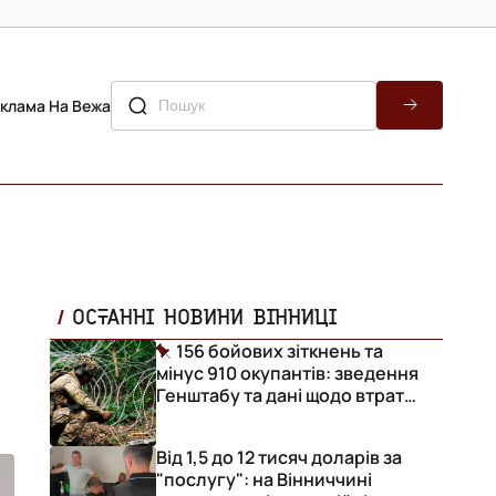
клама На Вежа
ОСТАННІ НОВИНИ ВІННИЦІ
156 бойових зіткнень та
мінус 910 окупантів: зведення
Генштабу та дані щодо втрат
ворога за добу
Від 1,5 до 12 тисяч доларів за
"послугу": на Вінниччині