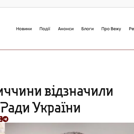
Новини
Події
Анонси
Блоги
Про Вежу
Ре
ниччини відзначили
 Ради України