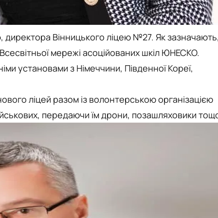
о
, директора Вінницького ліцею №27. Як зазначають
 Всесвітньої мережі асоційованих шкіл ЮНЕСКО.
німи установами з Німеччини, Південної Кореї,
нового ліцей разом із волонтерською організацією
ійськових, передаючи їм дрони, позашляховики тощ