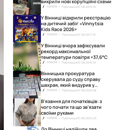
викрили нові корупційні схеми
Публікація
07.08.26
19:10
НОВИНИ
У Вінниці відкрили реєстрацію
на дитячий забіг «Vinnytsia
Kids Race 2026»
Публікація
07.08.26
17:10
НОВИНИ
У Вінниці вчора зафіксували
рекорд максимальної
температури повітря +37,6°С
Публікація
07.08.26
16:19
НОВИНИ
Вінницька прокуратура
скерувала до суду справу
шахрая, який видурив у
вінничанки 154 тисячі гривень
Публікація
07.08.26
16:08
НОВИНИ
В'язання для початківців: з
чого почати та що зв'язати
своїми руками
Публікація
07.08.26
15:29
НОВИНИ
До Вінниці надійшли два