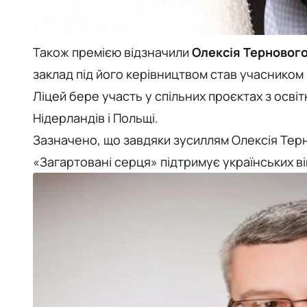
Також премією відзначили
Олексія Терновог
заклад під його керівництвом став учасником
Ліцей бере участь у спільних проєктах з освіт
Нідерландів і Польщі.
Зазначено, що завдяки зусиллям Олексія Тер
«Загартовані серця» підтримує українських в