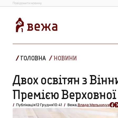
Повідомити новину
ГОЛОВНА
НОВИНИ
Двох освітян з Він
Премією Верховної
Публікація
12 Грудня
10:41
Вежа,
Влада Мельничук