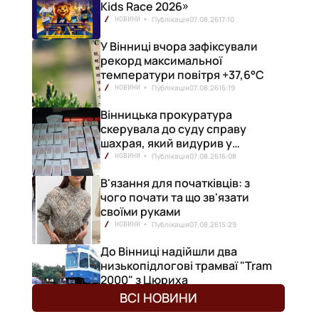
Kids Race 2026»
Публікація
07.08.26
17:10
НОВИНИ
У Вінниці вчора зафіксували
рекорд максимальної
температури повітря +37,6°С
Публікація
07.08.26
16:19
НОВИНИ
Вінницька прокуратура
скерувала до суду справу
шахрая, який видурив у
вінничанки 154 тисячі гривень
Публікація
07.08.26
16:08
НОВИНИ
В'язання для початківців: з
чого почати та що зв'язати
своїми руками
Публікація
07.08.26
15:29
НОВИНИ
До Вінниці надійшли два
низькопідлогові трамваї "Tram
2000" з Цюриха
Публікація
07.08.26
15:25
НОВИНИ
ВСІ НОВИНИ