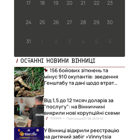
17
18
19
20
21
22
23
24
25
26
27
28
29
30
31
1
2
3
4
5
6
ОСТАННІ НОВИНИ ВІННИЦІ
156 бойових зіткнень та
мінус 910 окупантів: зведення
Генштабу та дані щодо втрат
ворога за добу
Від 1,5 до 12 тисяч доларів за
"послугу": на Вінниччині
викрили нові корупційні схеми
Публікація
07.08.26
19:10
НОВИНИ
У Вінниці відкрили реєстрацію
на дитячий забіг «Vinnytsia