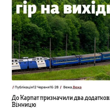
Публікація
12 Червня
16:28
Вежа,
Вежа
До Карпат призначили два додаткові
Вінницю