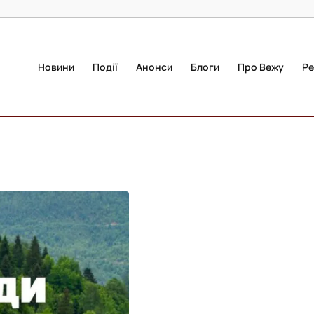
Новини
Події
Анонси
Блоги
Про Вежу
Ре