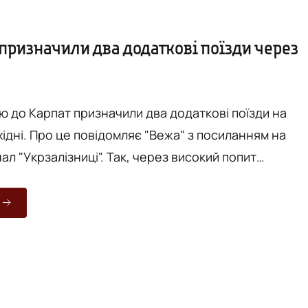
призначили два додаткові поїзди через
ю до Карпат призначили два додаткові поїзди на
 з посиланням на
зниці". Так, через високий попит
Київ - №277/278 Київ
 та 14 червня, а у
 — 13 та 15 червня. Призначити додаткові
я завдяки оперативному перерозподілу рухомого