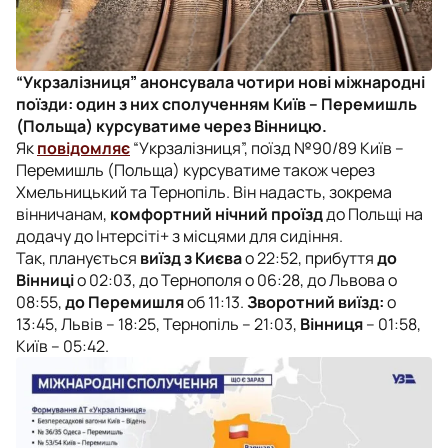
“Укрзалізниця” анонсувала чотири нові міжнародні
поїзди: один з них сполученням Київ – Перемишль
(Польща) курсуватиме через Вінницю.
Як
повідомляє
“Укрзалізниця”, поїзд №90/89 Київ –
Перемишль (Польща) курсуватиме також через
Хмельницький та Тернопіль. Він надасть, зокрема
вінничанам,
комфортний нічний проїзд
до Польщі на
додачу до Інтерсіті+ з місцями для сидіння.
Так, планується
виїзд з Києва
о 22:52, прибуття
до
Вінниці
о 02:03, до Тернополя о 06:28, до Львова о
08:55,
до Перемишля
об 11:13.
Зворотний виїзд:
о
13:45, Львів – 18:25, Тернопіль – 21:03,
Вінниця
– 01:58,
Київ – 05:42.