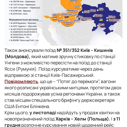
Також анонсували поїзд
№ 351/352 Київ – Кишинів
(Молдова),
який матиме зручну стиковку по станції
Унгени з можливістю пересісти на поїзд до станції
Ясси (Румунія). Поїзд курсуватиме через день
відправкою зі станції Київ-Пасажирський.
Повідомляють
, що це – “Потяг до перемоги”, вагони
якого розписані українськими митцями, протягом двох
місяців подорожував усіма регіонами України, а також
став місцем спеціального брифінгу держсекретаря
США Ентоні Блінкена.
Крім цього,
у листопаді
надійдуть у продаж квитки на
новопризначений поїзд
Харків – Хелм (Польща).
І
з 11
грудня
розпочне курсування новий щоденний рейс