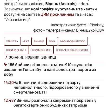
австрійської залізниці
Відень (Австрія) – Чоп.
Зазначено, що
нові графіки курсування та квитки
доступні на сайті за
ЦИМ посиланням
та в касах
“Укрзалізниці”.
Ілюстративне фото – Pixabay,
фото – телеграм-канал Вінницької ОВА
VINNYTSIA
VЕЖА
ВІННИЦЯ
ВЕЖА
МІЖНАРОДНИЙ ПОЇЗД
НОВИНИ ВІННИЦІ
НОВИНИ ВІННИЦЯ
СПОЛУЧЕННЯ КИЇВ ПОЛЬЩА
ОСТАННІ НОВИНИ ВІННИЦІ
156 бойових зіткнень та мінус 910 окупантів:
зведення Генштабу та дані щодо втрат ворога за
добу
14:30
На Вінниччині відправили під варту
неповнолітнього, підозрюваного у вчиненні
смертельної ДТП
12:48
У Вінниці розпочали капремонт покрівель у
багатоквартирних будинках за трьома