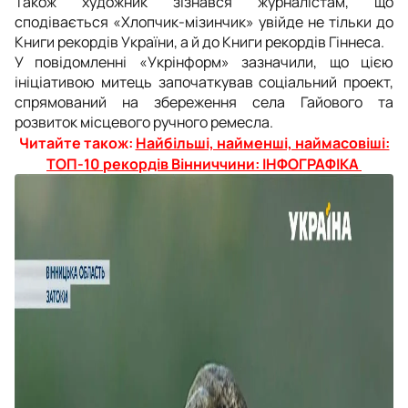
Також художник зізнався журналістам, що
сподівається «
Хлопчик-мізинчик
» увійде не тільки до
Книги рекордів України, а й до Книги рекордів Гіннеса.
У повідомленні
«Укрінформ» зазначили, що
цією
ініціативою митець започаткував соціальний проект,
спрямований на збереження села Гайового та
розвиток місцевого ручного ремесла.
Читайте також:
Найбільші, найменші, наймасовіші:
ТОП-10 рекордів Вінниччини: ІНФОГРАФІКА