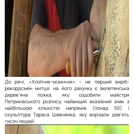
До речі, «
Хлопчик-мізинчик
»
–
не перший виріб-
рекордсмен митця: на його рахунку є велетенська
дерев’яна ложка, яку оздобили майстри
Петриківського розпису,
найвищий вказівний знак з
найбільшою кількістю напрямів (понад 50) і
скульптура Тараса Шевченка, яку вирізали дев’ять
тисяч людей.