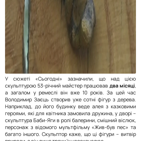
У сюжеті
«Сьогодні» зазначили, що над цією
скульптурою 53-річний майстер працював
два місяці
,
а загалом у ремеслі він вже 10 років. За цей час
Володимир Заєць створив уже сотні фігур з дерева.
Наприклад, до його будинку веде
алея з казковими
героями, які для квітника замовила дружина, у дворі –
скульптура Баби-Яги в ролі балерини, смішний віслюк,
персонаж з відомого мультфільму
«Жив-був пес» та
багато іншого
. Скульптор каже, що ці фігури – витвір
природи, а він лише трохи їх удосконалює.