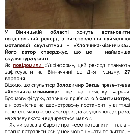
У Вінницькій області хочуть встановити
національний рекорд з виготовлення найменшої
металевої скульптури – «Хлопчика-мізинчика».
Його автор стверджує, що це – найменша
скульптура у світі.
Як
повідомили
«Укрінформ», цей рекорд планують
зафіксувати на Вінниччині
до Дня туризму,
27
вересня
.
Відомо, що скульптор
Володимир Заєць
презентував
«
Хлопчика-мізинчика
» ще
на початку червня.
Бронзову фігурку, заввишки приблизно
4 сантиметри
,
він розмістив на двометровому постаменті у вигляді
велетенського чобота-скорохода з суцільного дерева,
на халяву якого й видирається малюк.
– Як ми зараз в Європу прагнемо потрапити – так він
прагне потрапити ось у цей чобіт і мчати по життю, –