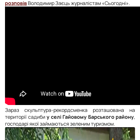
розповів
Володимир Заєць журналістам «Сьогодні».
Зараз
скульптура-рекордсменка
розташована
на
території садиби
у селі Гайовому Барського району
,
господарі якої займаються зеленим туризмом.