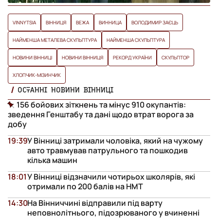
VINNYTSIA
ВІННИЦЯ
ВЕЖА
ВИННИЦА
ВОЛОДИМИР ЗАЄЦЬ
НАЙМЕНША МЕТАЛЕВА СКУЛЬПТУРА
НАЙМЕНША СКУЛЬПТУРА
НОВИНИ ВІННИЦІ
НОВИНИ ВІННИЦЯ
РЕКОРД УКРАЇНИ
СКУЛЬПТОР
ХЛОПЧИК-МІЗИНЧИК
ОСТАННІ НОВИНИ ВІННИЦІ
156 бойових зіткнень та мінус 910 окупантів:
зведення Генштабу та дані щодо втрат ворога за
добу
19:39
У Вінниці затримали чоловіка, який на чужому
авто травмував патрульного та пошкодив
кілька машин
18:01
У Вінниці відзначили чотирьох школярів, які
отримали по 200 балів на НМТ
14:30
На Вінниччині відправили під варту
неповнолітнього, підозрюваного у вчиненні