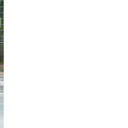
На Вінниччині під час купання у
ставку загинув підліток
Публікація
07.08.26
12:37
НОВИНИ
Куди піти у Вінниці на вихідних:
афіша подій на 7-9 серпня
Публікація
07.08.26
12:10
НОВИНИ
У Вінниці до Дня військ зв’язку
передали допомогу військовій
частині
Публікація
07.08.26
11:26
НОВИНИ
На Вінниччині минулої доби
сталось 22 пожежі
Публікація
07.08.26
11:24
НОВИНИ
Ремонтні роботи комунальних
служб: де у Вінниці 7 серпня