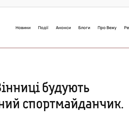
Новини
Події
Анонси
Блоги
Про Вежу
Ре
Вінниці будують
ний спортмайданчик.