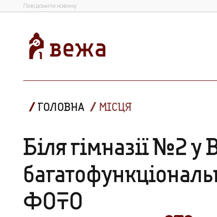
Повідомити новину
ГОЛОВНА
МІСЦЯ
Біля гімназії №2 у 
багатофункціональ
ФОТО