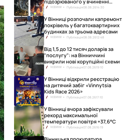
підозрюваного у вчиненні
смертельної ДТП
Публікація
08.08.26
14:30
НОВИНИ
У Вінниці розпочали капремонт
покрівель у багатоквартирних
будинках за трьома адресами
Публікація
08.08.26
12:48
НОВИНИ
Від 1,5 до 12 тисяч доларів за
"послугу": на Вінниччині
викрили нові корупційні схеми
Публікація
07.08.26
19:10
НОВИНИ
У Вінниці відкрили реєстрацію
на дитячий забіг «Vinnytsia
Kids Race 2026»
Публікація
07.08.26
17:10
НОВИНИ
У Вінниці вчора зафіксували
рекорд максимальної
температури повітря +37,6°С
Публікація
07.08.26
16:19
НОВИНИ
Вінницька прокуратура