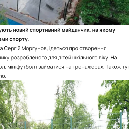
удують новий спортивний майданчик, на якому
ами спорту.
ва Сергій Моргунов, ідеться про створення
ку розробленого для дітей шкільного віку. На
л, мініфутбол і займатися на тренажерах. Також ту
тю.