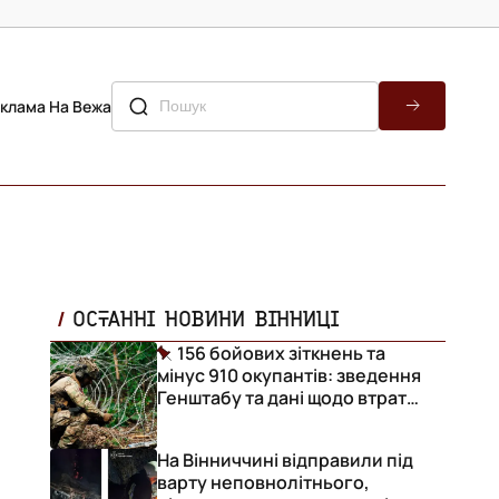
клама На Вежа
ОСТАННІ НОВИНИ ВІННИЦІ
156 бойових зіткнень та
мінус 910 окупантів: зведення
Генштабу та дані щодо втрат
ворога за добу
На Вінниччині відправили під
варту неповнолітнього,