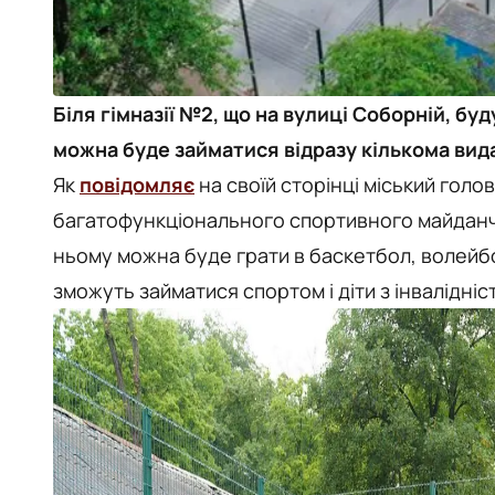
Біля гімназії №2, що на вулиці Соборній, б
можна буде займатися відразу кількома вид
Як
повідомляє
на своїй сторінці міський голо
багатофункціонального спортивного майданчи
ньому можна буде грати в баскетбол, волейбо
зможуть займатися спортом і діти з інвалідніс