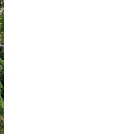
весілля замість букета?
Публікація
06.08.26
17:24
НОВИНИ