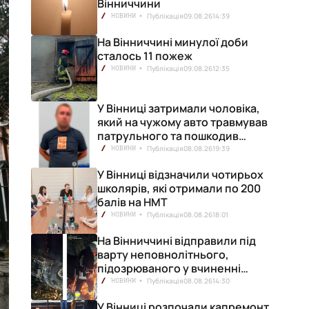
Вінниччини
Публікація
09.08.26
14:39
НОВИНИ
На Вінниччині минулої доби
сталось 11 пожеж
Публікація
09.08.26
12:35
НОВИНИ
У Вінниці затримали чоловіка,
який на чужому авто травмував
патрульного та пошкодив
кілька машин
Публікація
08.08.26
19:39
НОВИНИ
У Вінниці відзначили чотирьох
школярів, які отримали по 200
балів на НМТ
Публікація
08.08.26
18:01
НОВИНИ
На Вінниччині відправили під
варту неповнолітнього,
підозрюваного у вчиненні
смертельної ДТП
Публікація
08.08.26
14:30
НОВИНИ
У Вінниці розпочали капремонт