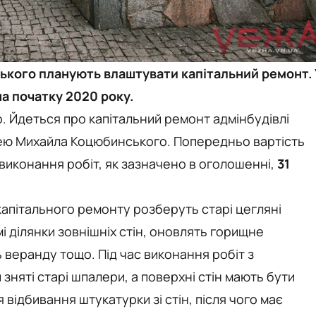
ького планують влаштувати капітальний ремонт. 
на початку 2020 року.
. Йдеться про капітальний ремонт адмінбудівлі
ею Михайла Коцюбинського. Попередньо вартість
 виконання робіт, як зазначено в оголошенні,
31
 капітального ремонту розберуть старі цегляні
і ділянки зовнішніх стін, оновлять горищне
 веранду тощо. Під час виконання робіт з
зняті старі шпалери, а поверхні стін мають бути
 відбивання штукатурки зі стін, після чого має