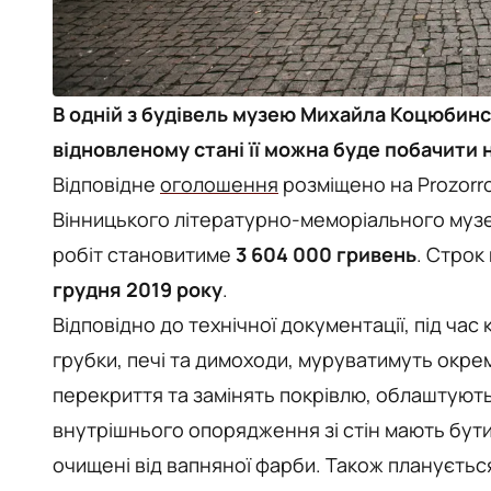
В одній з будівель музею Михайла Коцюбинс
відновленому стані її можна буде побачити 
Відповідне
оголошення
розміщено на Prozorro
Вінницького літературно-меморіального муз
робіт становитиме
3 604 000 гривень
. Строк
грудня 2019 року
.
Відповідно до технічної документації, під час
грубки, печі та димоходи, муруватимуть окрем
перекриття та замінять покрівлю, облаштують
внутрішнього опорядження зі стін мають бути 
очищені від вапняної фарби. Також планується