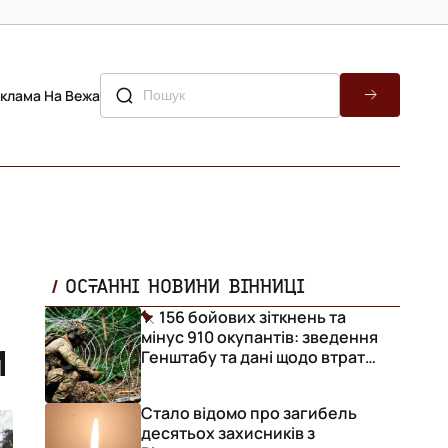
клама На Вежа
ОСТАННІ НОВИНИ ВІННИЦІ
156 бойових зіткнень та
мінус 910 окупантів: зведення
и
Генштабу та дані щодо втрат
ворога за добу
Стало відомо про загибель
десятьох захисників з