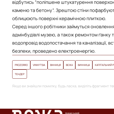
відбутись “
полiпшене штукатурення поверхонь
каменю та бетону”.
Зрештою стіни пофарбують
облицюють поверхні керамічною плиткою.
Серед іншого робітники займуться оновлення
адмінбудівлі музею, а також ремонтом ґанку
водопровід водопостачання та каналізації, 
безпеки, проведено електроенергію.
PROZORRO
VINNYTSIA
ВІННИЦЯ
ВЕЖА
ВИННИЦА
КАПІТАЛЬНИЙ 
ТЕНДЕР
Якщо ви знайшли помилку, будь ласка, виділіть фрагмент тек