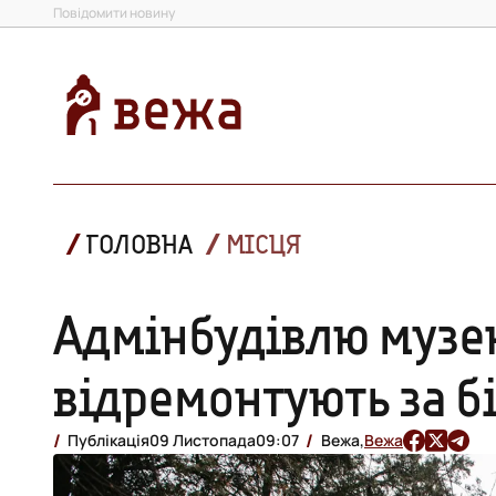
Повідомити новину
ГОЛОВНА
МІСЦЯ
Адмінбудівлю музе
відремонтують за б
Публікація
09 Листопада
09:07
Вежа,
Вежа