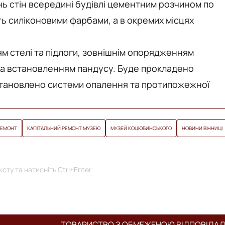
 стiн всерединi будiвлi цементним розчином по
 силіконовими фарбами, а в окремих місцях
м стелі та підлоги, зовнішнім опорядженням
 та встановленням пандусу. Буде прокладено
встановлено системи опалення та протипожежної
РЕМОНТ
КАПІТАЛЬНИЙ РЕМОНТ МУЗЕЮ
МУЗЕЙ КОЦЮБИНСЬКОГО
НОВИНИ ВІННИЦІ
сту та натисніть Ctrl+Enter
ТОВАРИСТВО З ОБМЕЖЕНОЮ ВІДПОВІДА