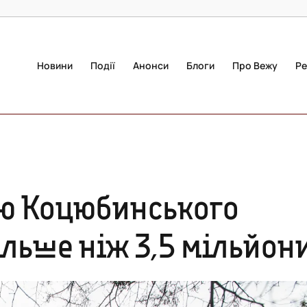
Новини
Події
Анонси
Блоги
Про Вежу
Ре
ю Коцюбинського
ільше ніж 3,5 мільйон