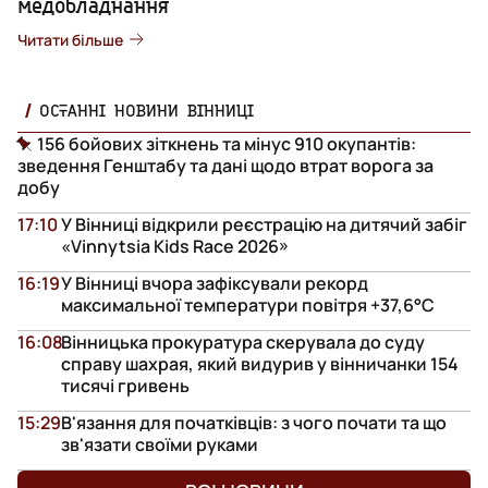
медобладнання
Читати більше
ОСТАННІ НОВИНИ ВІННИЦІ
156 бойових зіткнень та мінус 910 окупантів:
зведення Генштабу та дані щодо втрат ворога за
добу
17:10
У Вінниці відкрили реєстрацію на дитячий забіг
«Vinnytsia Kids Race 2026»
16:19
У Вінниці вчора зафіксували рекорд
максимальної температури повітря +37,6°С
16:08
Вінницька прокуратура скерувала до суду
справу шахрая, який видурив у вінничанки 154
тисячі гривень
15:29
В'язання для початківців: з чого почати та що
зв'язати своїми руками