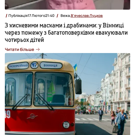
Публікація
17 Лютого
21:40
Вежа,
В'ячеслав Луцков
З кисневими масками і драбинами: у Вінниці
через пожежу з багатоповерхівки евакуювали
чотирьох дітей
Читати більше