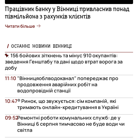
Працівник банку у Вінниці привласнив понад
півмільйона з рахунків клієнтів
Читати більше
ОСТАННІ НОВИНИ ВІННИЦІ
156 бойових зіткнень та мінус 910 окупантів:
зведення Генштабу та дані щодо втрат ворога за
добу
11:10
"Вінницяоблводоканал" попереджає про
продовження аварійних робіт на
водопровідній станції
10:47
® Ринок, що звужується: сім компаній, які
тримають онлайн-кредитування в Україні
09:52
Ремонтні роботи комунальних служб: де у
Вінниці 6 серпня тимчасово не буде води чи
світла