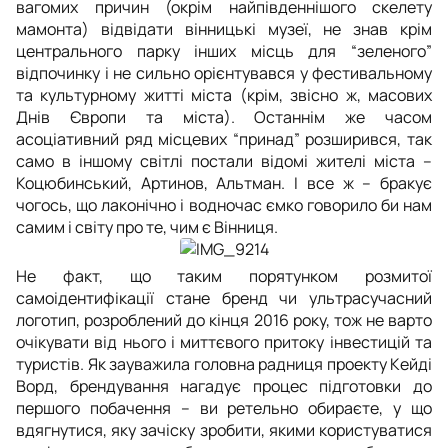
вагомих причин (окрім найпівденнішого скелету
мамонта) відвідати вінницькі музеї, не знав крім
центрального парку інших місць для “зеленого”
відпочинку і не сильно орієнтувався у фестивальному
та культурному житті міста (крім, звісно ж, масових
Днів Європи та міста). Останнім же часом
асоціативний ряд місцевих “принад” розширився, так
само в іншому світлі постали відомі жителі міста –
Коцюбинський, Артинов, Альтман. І все ж – бракує
чогось, що лаконічно і водночас ємко говорило би нам
самим і світу про те, чим є Вінниця.
Не факт, що таким порятунком розмитої
самоідентифікації стане бренд чи ультрасучасний
логотип, розроблений до кінця 2016 року, тож не варто
очікувати від нього і миттєвого притоку інвестицій та
туристів. Як зауважила головна радниця проекту Кейді
Ворд, брендування нагадує процес підготовки до
першого побачення – ви ретельно обираєте, у що
вдягнутися, яку зачіску зробити, якими користуватися