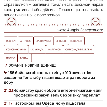
справдилися – загальна тональність дискусій наразі
конструктивна і обнадійлива. Головне цю тональність
винести на ширше поле розмов.
Фото Андрія Завертаного
ROSHEN
АРТИНОВ
БРЕНД МІСТА
ВІННИЦЯ
ВЕШЕЛЕНІ
КОЦЮБИНСЬКИЙ
МІСЬКРАДА
МОРГУНОВ
ОЛЕКСАНДР ВЕШЕЛЕНІ
ПРОМІС
ФОНТАН
ОСТАННІ НОВИНИ ВІННИЦІ
156 бойових зіткнень та мінус 910 окупантів:
зведення Генштабу та дані щодо втрат ворога за
добу
21:23
Як майстру краси обрати інтернет-магазин для
професійних закупівель без ризику переплат
21:17
Гастрономічна Одеса: чому піца стала