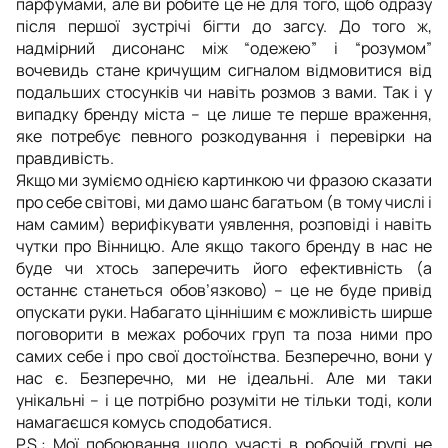
парфумами, але ви робите це не для того, щоб одразу
після першої зустрічі бігти до загсу. До того ж,
надмірний дисонанс між “одежею” і “розумом”
вочевидь стане кричущим сигналом відмовитися від
подальших стосунків чи навіть розмов з вами. Так і у
випадку бренду міста – це лише те перше враження,
яке потребує певного розкодування і перевірки на
правдивість.
Якщо ми зуміємо однією картинкою чи фразою сказати
про себе світові, ми дамо шанс багатьом (в тому числі і
нам самим) верифікувати уявлення, розповіді і навіть
чутки про Вінницю. Але якщо такого бренду в нас не
буде чи хтось заперечить його ефективність (а
останнє станеться обов’язково) – це не буде привід
опускати руки. Набагато ціннішим є можливість ширше
поговорити в межах робочих груп та поза ними про
самих себе і про свої достоїнства. Безперечно, вони у
нас є. Безперечно, ми не ідеальні. Але ми таки
унікальні – і це потрібно розуміти не тільки тоді, коли
намагаєшся комусь сподобатися.
P.S.: Мої побоювання щодо участі в робочій групі не