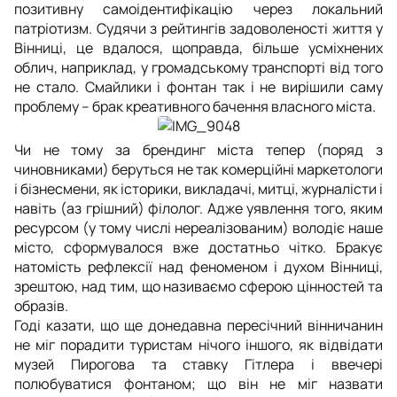
позитивну самоідентифікацію через локальний
патріотизм. Судячи з рейтингів задоволеності життя у
Вінниці, це вдалося, щоправда, більше усміхнених
облич, наприклад, у громадському транспорті від того
не стало. Смайлики і фонтан так і не вирішили саму
проблему – брак креативного бачення власного міста.
Чи не тому за брендинг міста тепер (поряд з
чиновниками) беруться не так комерційні маркетологи
і бізнесмени, як історики, викладачі, митці, журналісти і
навіть (аз грішний) філолог. Адже уявлення того, яким
ресурсом (у тому числі нереалізованим) володіє наше
місто, сформувалося вже достатньо чітко. Бракує
натомість рефлексії над феноменом і духом Вінниці,
зрештою, над тим, що називаємо сферою цінностей та
образів.
Годі казати, що ще донедавна пересічний вінничанин
не міг порадити туристам нічого іншого, як відвідати
музей Пирогова та ставку Гітлера і ввечері
полюбуватися фонтаном; що він не міг назвати