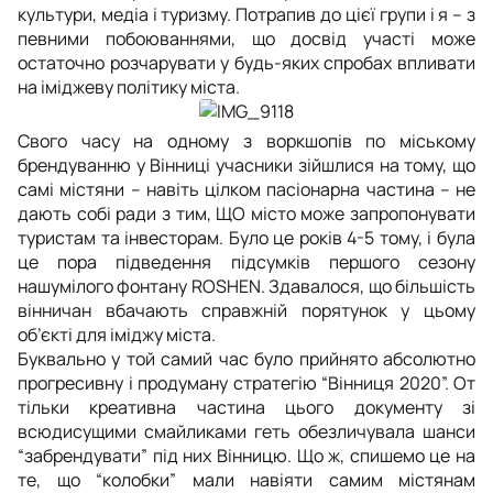
культури, медіа і туризму. Потрапив до цієї групи і я – з
певними побоюваннями, що досвід участі може
остаточно розчарувати у будь-яких спробах впливати
на іміджеву політику міста.
Свого часу на одному з воркшопів по міському
брендуванню у Вінниці учасники зійшлися на тому, що
самі містяни – навіть цілком пасіонарна частина – не
дають собі ради з тим, ЩО місто може запропонувати
туристам та інвесторам. Було це років 4-5 тому, і була
це пора підведення підсумків першого сезону
нашумілого фонтану ROSHEN. Здавалося, що більшість
вінничан вбачають справжній порятунок у цьому
об’єкті для іміджу міста.
Буквально у той самий час було прийнято абсолютно
прогресивну і продуману стратегію “Вінниця 2020”. От
тільки креативна частина цього документу зі
всюдисущими смайликами геть обезличувала шанси
“забрендувати” під них Вінницю. Що ж, спишемо це на
те, що “колобки” мали навіяти самим містянам