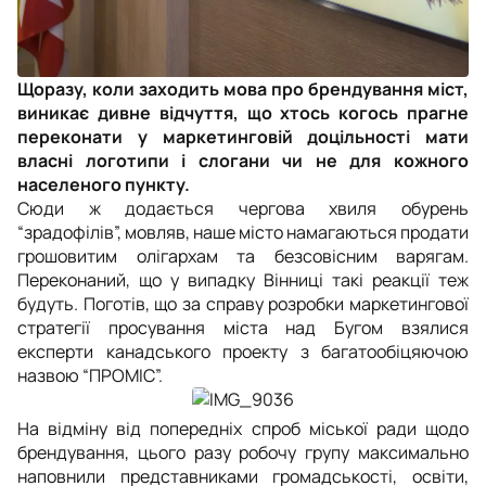
Щоразу, коли заходить мова про брендування міст,
виникає дивне відчуття, що хтось когось прагне
переконати у маркетинговій доцільності мати
власні логотипи і слогани чи не для кожного
населеного пункту.
Сюди ж додається чергова хвиля обурень
“зрадофілів”, мовляв, наше місто намагаються продати
грошовитим олігархам та безсовісним варягам.
Переконаний, що у випадку Вінниці такі реакції теж
будуть. Поготів, що за справу розробки маркетингової
стратегії просування міста над Бугом взялися
експерти канадського проекту з багатообіцяючою
назвою “ПРОМІС”.
На відміну від попередніх спроб міської ради щодо
брендування, цього разу робочу групу максимально
наповнили представниками громадськості, освіти,