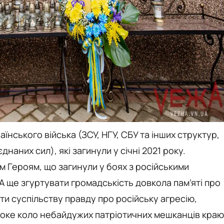
аїнського війська (ЗСУ, НГУ, СБУ та інших структур,
наних сил), які загинули у січні 2021 року.
им Героям, що загинули у боях з російськими
А ще згуртувати громадськість довкола пам’яті про
ти суспільству правду про російську агресію,
оке коло небайдужих патріотичних мешканців краю