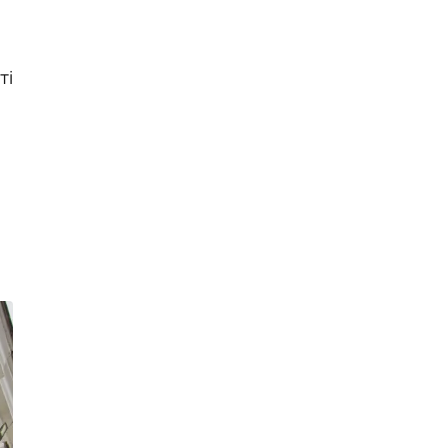
психорозвантажувальний
захід - «Сила лісу» на природі
Публікація
04.08.26
15:20
НОВИНИ
ті