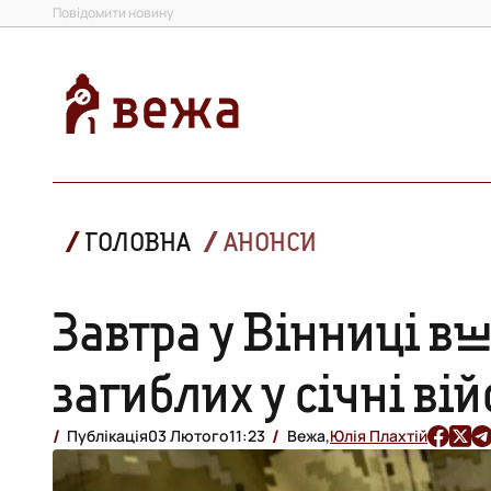
Повідомити новину
ГОЛОВНА
АНОНСИ
Завтра у Вінниці в
загиблих у січні в
Публікація
03 Лютого
11:23
Вежа,
Юлія Плахтій