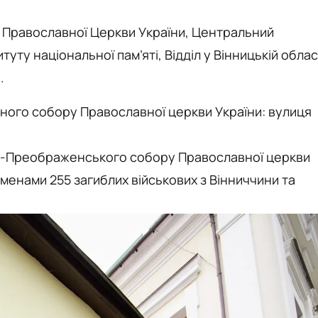
я Православної Церкви України, Центральний
туту національної пам’яті, Відділ у Вінницькій облас
.
го собору Православної церкви України: вулиця
со-Преображенського собору Православної церкви
іменами 255 загиблих військових з Вінниччини та