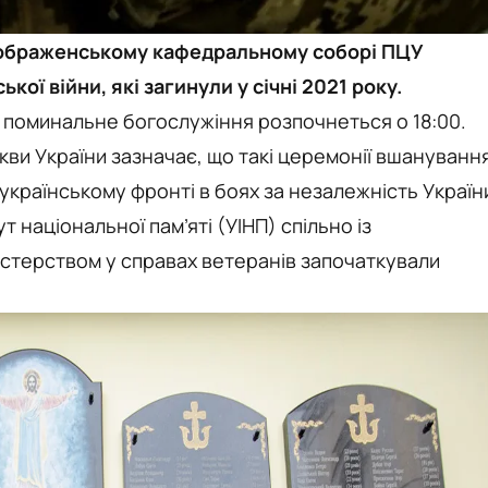
еображенському кафедральному соборі ПЦУ
кої війни, які загинули у січні 2021 року.
, поминальне богослужіння розпочнеться о 18:00.
ви України зазначає, що такі церемонії вшануванн
-українському фронті в боях за незалежність Україн
т національної пам’яті (УІНП) спільно із
стерством у справах ветеранів започаткували