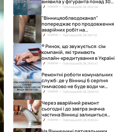
виявила у фігуранта понад 300
конопель
Публікація
06.08.26
12:04
НОВИНИ
"Вінницяоблводоканал"
попереджає про продовження
аварійних робіт на
водопровідній станції
Публікація
06.08.26
11:10
НОВИНИ
® Ринок, що звужується: сім
компаній, які тримають
онлайн-кредитування в Україні
Публікація
06.08.26
10:47
НОВИНИ
Ремонтні роботи комунальних
служб: де у Вінниці 6 серпня
тимчасово не буде води чи
світла
Публікація
06.08.26
09:52
НОВИНИ
Через аварійний ремонт
сьогодні і до завтра значна
частина Вінниці залишиться
без води
Публікація
05.08.26
18:24
НОВИНИ
На Вінниччині рятувальники