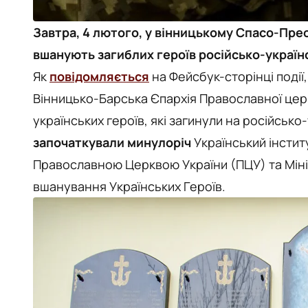
Завтра, 4 лютого, у вінницькому Спасо-Пр
вшанують загиблих героїв російсько-українсь
Як
повідомляється
на Фейсбук-сторінці події
Вінницько-Барська Єпархія Православної церк
українських героїв, які загинули на російсько
започаткували минулоріч
Український інститу
Православною Церквою України (ПЦУ) та Міні
вшанування Українських Героїв.