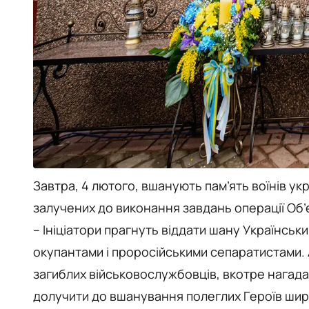
Завтра, 4 лютого, вшанують пам’ять воїнів укр
залучених до виконання завдань операції Об’єд
– Ініціатори прагнуть віддати шану Українськ
окупантами і проросійськими сепаратистами. 
загиблих військовослужбовців, вкотре нагада
долучити до вшанування полеглих Героїв шир