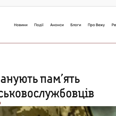
Новини
Події
Анонси
Блоги
Про Вежу
Ре
шанують пам’ять
ійськовослужбовців