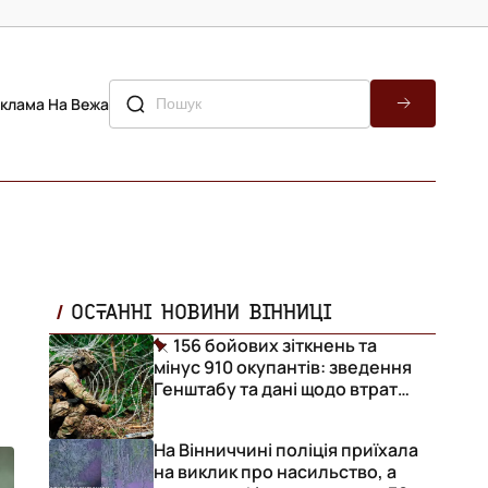
клама На Вежа
ОСТАННІ НОВИНИ ВІННИЦІ
156 бойових зіткнень та
мінус 910 окупантів: зведення
Генштабу та дані щодо втрат
ворога за добу
На Вінниччині поліція приїхала
на виклик про насильство, а