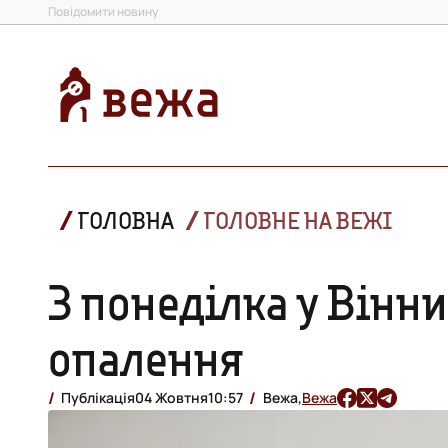
Повідомити новину
ГОЛОВНА
ГОЛОВНЕ НА ВЕЖІ
З понеділка у Вінн
опалення
Публікація
04 Жовтня
10:57
Вежа,
Вежа