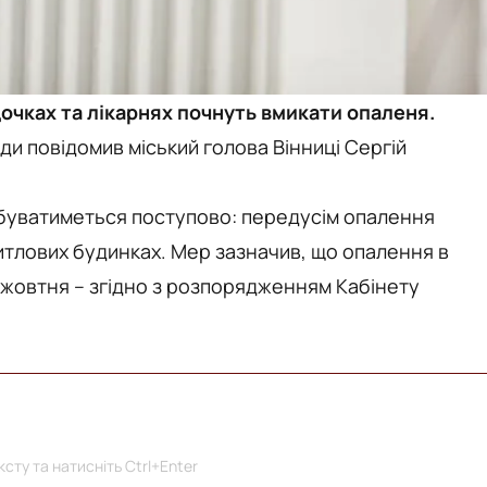
дочках та лікарнях почнуть вмикати опаленя.
ади повідомив міський голова Вінниці Сергій
дбуватиметься поступово: передусім опалення
житлових будинках. Мер зазначив, що опалення в
 жовтня – згідно з розпорядженням Кабінету
сту та натисніть Ctrl+Enter