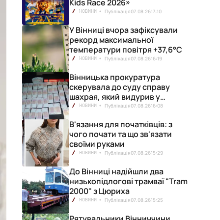
Kids Race 2026»
Публікація
07.08.26
17:10
НОВИНИ
У Вінниці вчора зафіксували
рекорд максимальної
температури повітря +37,6°С
Публікація
07.08.26
16:19
НОВИНИ
Вінницька прокуратура
скерувала до суду справу
шахрая, який видурив у
вінничанки 154 тисячі гривень
Публікація
07.08.26
16:08
НОВИНИ
В'язання для початківців: з
чого почати та що зв'язати
своїми руками
Публікація
07.08.26
15:29
НОВИНИ
До Вінниці надійшли два
низькопідлогові трамваї "Tram
2000" з Цюриха
Публікація
07.08.26
15:25
НОВИНИ
Рятувальники Вінниччини