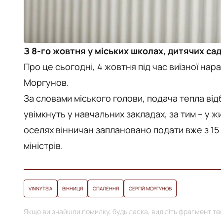
З 8-го жовтня у міських школах, дитячих са
Про це сьогодні, 4 жовтня під час виїзної нар
Моргунов.
За словами міського голови, подача тепла ві
увімкнуть у навчальних закладах, за тим – у 
оселях вінничан заплановано подати вже з 15
міністрів.
VINNYTSIA
ВІННИЦЯ
ОПАЛЕННЯ
СЕРГІЙ МОРГУНОВ
Якщо ви знайшли помилку, будь ласка, виділіть фрагмент тек