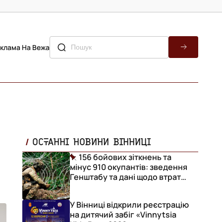
клама На Вежа
ОСТАННІ НОВИНИ ВІННИЦІ
156 бойових зіткнень та
мінус 910 окупантів: зведення
Генштабу та дані щодо втрат
ворога за добу
У Вінниці відкрили реєстрацію
на дитячий забіг «Vinnytsia