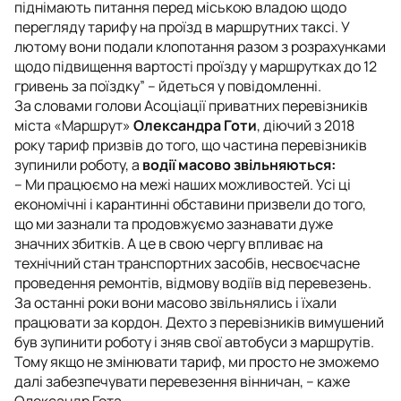
піднімають питання перед міською владою щодо
перегляду тарифу на проїзд в маршрутних таксі. У
лютому вони подали клопотання разом з розрахунками
щодо підвищення вартості проїзду у маршрутках до 12
гривень за поїздку” – йдеться у повідомленні.
За словами голови Асоціації приватних перевізників
міста «Маршрут»
Олександра Готи
, діючий з 2018
року тариф призвів до того, що частина перевізників
зупинили роботу, а
водії масово звільняються:
– Ми працюємо на межі наших можливостей. Усі ці
економічні і карантинні обставини призвели до того,
що ми зазнали та продовжуємо зазнавати дуже
значних збитків. А це в свою чергу впливає на
технічний стан транспортних засобів, несвоєчасне
проведення ремонтів, відмову водіїв від перевезень.
За останні роки вони масово звільнялись і їхали
працювати за кордон. Дехто з перевізників вимушений
був зупинити роботу і зняв свої автобуси з маршрутів.
Тому якщо не змінювати тариф, ми просто не зможемо
далі забезпечувати перевезення вінничан, – каже
Олександр Гота.