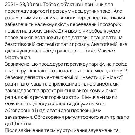
2021 – 28,00 грн. Тобто є об’єктивні причини для
перегляду вартості проїзду у маршрутних таксі. Але
разом з тим ми ставимо вимоги перед перевізниками
забезпечити належну якість перевезень і прозорих
правил на цьому ринку. Для цього ми зобов’язуємо
перевізників встановити валідатори і працювати на
безготівковій системі оплати проїзду. Аналогічній, яка
діє в муніципальному транспорті, – каже Максим
Мартьянов.
Зазначено, що процедура перегляду тарифу на проїзд
в маршрутних таксі розпочалась понад місяць тому. 19
березня департамент економіки і інвестицій міської
ради підготував та оприлюднив згідно з вимогами
законодавства проєкт рішення виконкому міської
ради, який є регуляторним актом. Вінничани мали
можливість упродовж місяця долучитися до
обговорення і надіслати свої пропозиції чи
зауваження. Обговорення регуляторного акту тривало
до 19 квітня.
Після закінчення терміну отримання зауважень та