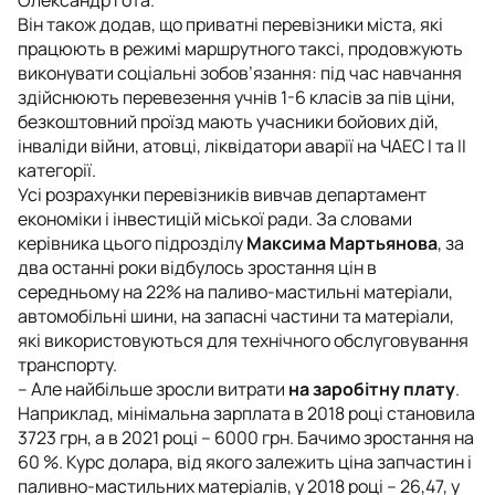
Він також додав, що приватні перевізники міста, які
працюють в режимі маршрутного таксі, продовжують
виконувати соціальні зобов’язання: під час навчання
здійснюють перевезення учнів 1-6 класів за пів ціни,
безкоштовний проїзд мають учасники бойових дій,
інваліди війни, атовці, ліквідатори аварії на ЧАЕС І та ІІ
категорії.
Усі розрахунки перевізників вивчав департамент
економіки і інвестицій міської ради. За словами
керівника цього підрозділу
Максима Мартьянова
, за
два останні роки відбулось зростання цін в
середньому на 22% на паливо-мастильні матеріали,
автомобільні шини, на запасні частини та матеріали,
які використовуються для технічного обслуговування
транспорту.
– Але найбільше зросли витрати
на заробітну плату
.
Наприклад, мінімальна зарплата в 2018 році становила
3723 грн, а в 2021 році – 6000 грн. Бачимо зростання на
60 %. Курс долара, від якого залежить ціна запчастин і
паливно-мастильних матеріалів, у 2018 році – 26,47, у