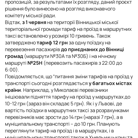
пропозицій, за результатами їх розгляду, даний проєкт
рішення було винесено на розгляд виконавчого
комітету міської ради.
Відтак,
з 1 червня
на території Вінницької міської
територіальної громади тариф на проїзд в маршрутних
таксі встановлено у розмірі 10 гривень. Також
затверджено
тариф 12 грн
за одну поїздку на
перевезення пасажирів
до приєднаних до Вінниці
громад
(маршрути №30А та №30Б) і на нічному
маршруті
№25Н
(перевозить пасажирів з 22:00 до
6:00).
Повідомляється, що “питання зміни тарифів на проїзд у
транспорті сьогодні розглядається
у багатьох містах
країни
. Наприклад, у Миколаєві перевізники
ініціювали підняття тарифу на проїзд у маршрутках до
10-12 грн (зараз він складає 5 грн). Як і у Львові, де
вартість поїздки в маршрутних таксі за розрахунками
перевізників має зрости до 14 грн (наразі 7 грн), а в
муніципальному транспорті – до 10 грн. Планують
переглянути тариф на проїзд і в маршрутках, і в
муніципальному транспорті також в Хмельницькому та