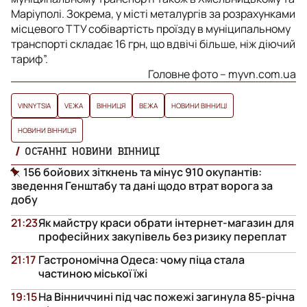
Маріуполі. Зокрема, у місті металургів за розрахунками
місцевого ТТУ собівартість проїзду в муніципальному
транспорті складає 16 грн, що вдвічі більше, ніж діючий
тариф”.
Головне фото – myvn.com.ua
VINNYTSIA
VЕЖА
ВІННИЦЯ
ВЕЖА
НОВИНИ ВІННИЦІ
НОВИНИ ВІННИЦЯ
ОСТАННІ НОВИНИ ВІННИЦІ
156 бойових зіткнень та мінус 910 окупантів:
зведення Генштабу та дані щодо втрат ворога за
добу
21:23
Як майстру краси обрати інтернет-магазин для
професійних закупівель без ризику переплат
21:17
Гастрономічна Одеса: чому піца стала
частиною міської їжі
19:15
На Вінниччині під час пожежі загинула 85-річна