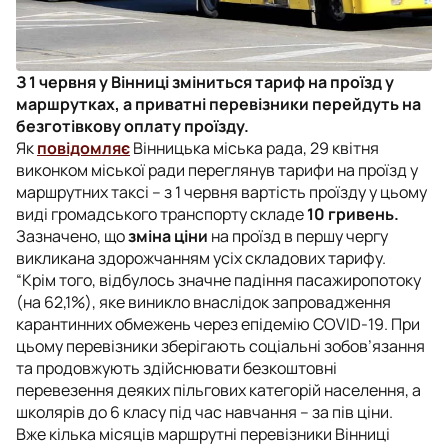
З 1 червня у Вінниці зміниться тариф на проїзд у
маршрутках, а приватні перевізники перейдуть на
безготівкову оплату проїзду.
Як
повідомляє
Вінницька міська рада, 29 квітня
виконком міської ради переглянув тарифи на проїзд у
маршрутних таксі – з 1 червня вартість проїзду у цьому
виді громадського транспорту складе
10 гривень.
Зазначено, що
зміна ціни
на проїзд в першу чергу
викликана здорожчанням усіх складових тарифу.
“Крім того, відбулось значне падіння пасажиропотоку
(на 62,1%), яке виникло внаслідок запровадження
карантинних обмежень через епідемію COVID-19. При
цьому перевізники зберігають соціальні зобов’язання
та продовжують здійснювати безкоштовні
перевезення деяких пільгових категорій населення, а
школярів до 6 класу під час навчання – за пів ціни.
Вже кілька місяців маршрутні перевізники Вінниці